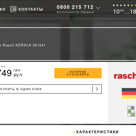
0800 215 712
ФО
КОНТАКТЫ
10
...1
00
Бесплатно по Украине
и Rasch KERALA 551341
ЕНА
749
грн
НАЛИЧИЕ
рул
УТОЧНЯЙТЕ
КУПИТЬ В ОДИН КЛИК
ХАРАКТЕРИСТИКИ