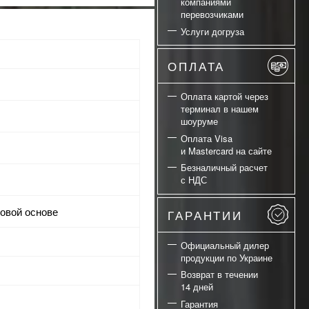
компаниями
перевозчиками
Услуги догруза
ОПЛАТА
Оплата картой через
терминал в нашем
шоуруме
Оплата Visa
и Mastercard на сайте
Безналичный расчет
с НДС
новой основе
ГАРАНТИИ
Официальный дилер
продукции по Украине
Возврат в течении
14 дней
Гарантия