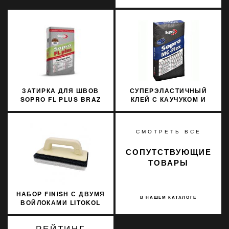
77 3 КГ
ЗАТИРКА ДЛЯ ШВОВ
СУПЕРЭЛАСТИЧНЫЙ
SOPRO FL PLUS BRAZ
КЛЕЙ С КАУЧУКОМ И
BALI 59
ЗВУКОИЗОЛИРУЮЩИМИ
СВОЙСТВАМИ SOPRO
MG-FLEX 669/15 15КГ
СМОТРЕТЬ ВСЕ
СОПУТСТВУЮЩИЕ
ТОВАРЫ
НАБОР FINISH С ДВУМЯ
В НАШЕМ КАТАЛОГЕ
ВОЙЛОКАМИ LITOKOL
226
РЕЙТИНГ