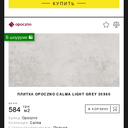
КУПИТЬ
В шоуруме 🛍
ПЛИТКА OPOCZNO CALMA LIGHT GREY 30X60
ЦЕНА
584
грн
В КОРЗИНУ
м2
Бренд:
Opoczno
Коллекция:
Calma
Страна-производитель:
Польша