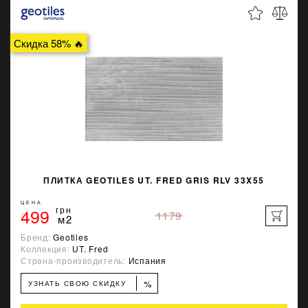
Скидка 58% 🔥
ПЛИТКА GEOTILES UT. FRED GRIS RLV 33X55
ЦЕНА
499
грн
1179
м2
Бренд:
Geotiles
Коллекция:
UT. Fred
Страна-производитель:
Испания
%
УЗНАТЬ СВОЮ СКИДКУ