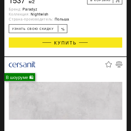
м2
Бренд:
Paradyz
Коллекция:
Nightwish
Страна-производитель:
Польша
%
УЗНАТЬ СВОЮ СКИДКУ
КУПИТЬ
В шоуруме 🛍