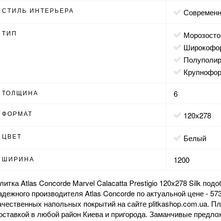
СТИЛЬ ИНТЕРЬЕРА
современ
ТИП
морозост
широкоф
полуполи
крупнофо
ТОЛЩИНА
6
ФОРМАТ
120x278
ЦВЕТ
белый
ШИРИНА
1200
литка Atlas Concorde Marvel Calacatta Prestigio 120x278 Silk под
адежного производителя Atlas Concorde по актуальной цене - 573
ачественных напольных покрытий на сайте plitkashop.com.ua. Пл
оставкой в любой район Киева и пригорода. Заманчивые предл