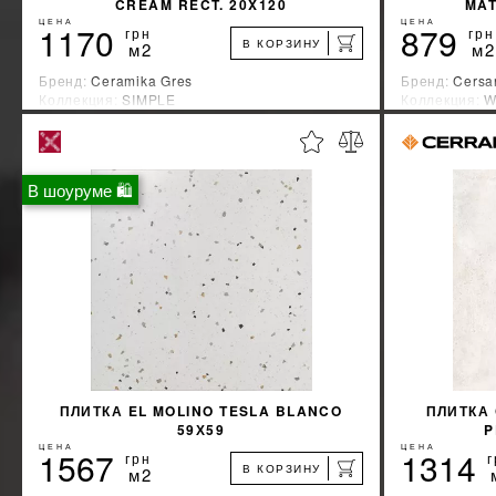
CREAM RECT. 20X120
MAT
ЦЕНА
ЦЕНА
1170
879
грн
грн
В КОРЗИНУ
м2
м2
Бренд:
Ceramika Gres
Бренд:
Cersa
Коллекция:
SIMPLE
Коллекция:
W
Страна-производитель:
Польша
Страна-прои
%
УЗНАТЬ СВОЮ СКИДКУ
В шоуруме 🛍
КУПИТЬ
ПЛИТКА EL MOLINO TESLA BLANCO
ПЛИТКА
59Х59
P
ЦЕНА
ЦЕНА
1567
1314
грн
г
В КОРЗИНУ
м2