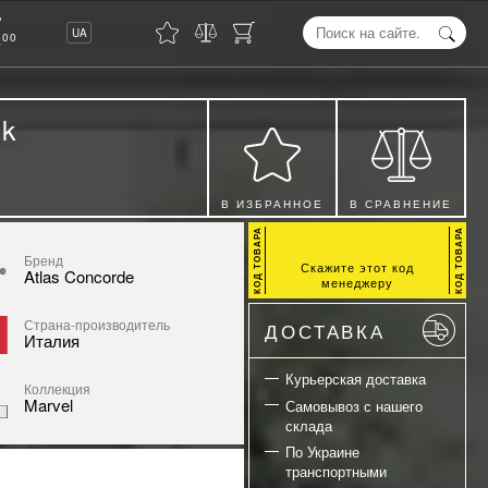
8
UA
00
lk
В ИЗБРАННОЕ
В СРАВНЕНИЕ
Бренд
Скажите этот код
Atlas Concorde
менеджеру
Страна-производитель
ДОСТАВКА
Италия
Курьерская доставка
Коллекция
Marvel
Самовывоз с нашего
склада
По Украине
транспортными