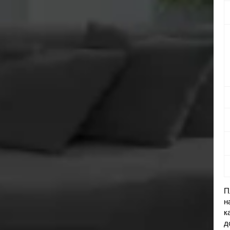
П
н
к
д