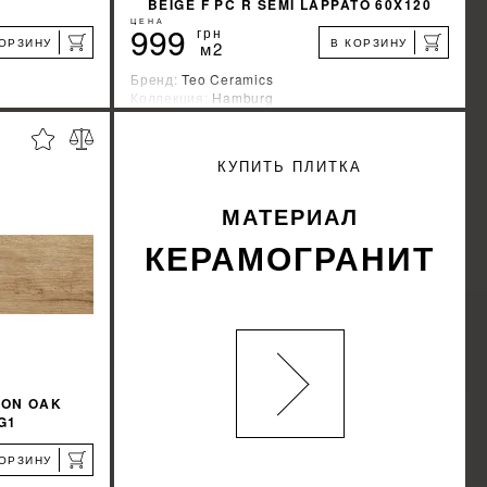
BEIGE F PC R SEMI LAPPATO 60X120
ЦЕНА
999
грн
КОРЗИНУ
В КОРЗИНУ
м2
Бренд:
Teo Ceramics
Коллекция:
Hamburg
а
Страна-производитель:
Украина
%
%
КИДКУ
УЗНАТЬ СВОЮ СКИДКУ
КУПИТЬ ПЛИТКА
КУПИТЬ
МАТЕРИАЛ
КЕРАМОГРАНИТ
ION OAK
G1
КОРЗИНУ