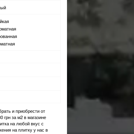
ный
ойкая
орматная
рованная
рматная
обрать и приобрести от
0 грн за м2 в
магазине
итка на любой вкус с
ожения на
плитку
у нас в