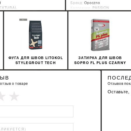
d
Бренд:
Opoczno
EXTURAL
Коллекция:
PASSION
зводитель:
Польша
Страна-производитель:
Польша
%
УЗНАТЬ СВОЮ СКИДКУ
УЗНАТЬ СВОЮ С
КУПИТЬ
КУПИТЬ
ФУГА ДЛЯ ШВОВ LITOKOL
ЗАТИРКА ДЛЯ ШВОВ
STYLEGROUT TECH
SOPRO FL PLUS CZARNY
SGTCHSLV20063 3 КГ
90
SILVER 2 СИЛЬВЕР
ЗЫВ
ПОСЛЕ
 отзыв о товаре
Отзывов пока
Оставьте,
БЛИКУЕТСЯ)