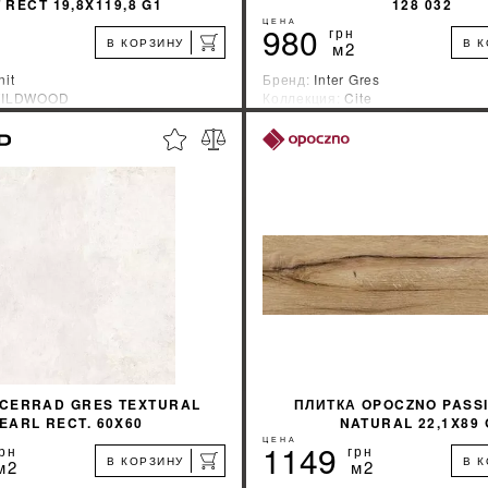
 RECT 19,8X119,8 G1
128 032
ЦЕНА
980
грн
В КОРЗИНУ
В 
м2
nit
Бренд:
Inter Gres
ILDWOOD
Коллекция:
Cite
зводитель:
Украина
Страна-производитель:
Украин
%
УЗНАТЬ СВОЮ СКИДКУ
УЗНАТЬ СВОЮ С
КУПИТЬ
КУПИТЬ
 CERRAD GRES TEXTURAL
ПЛИТКА OPOCZNO PASS
EARL RECT. 60X60
NATURAL 22,1X89 
ЦЕНА
1149
рн
грн
В КОРЗИНУ
В 
м2
м2