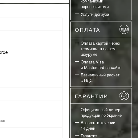
компаниями
перевозчиками
Услуги догруза
ОПЛАТА
Оплата картой через
терминал в нашем
orde
шоуруме
Оплата Visa
и Mastercard на сайте
Безналичный расчет
с НДС
ГАРАНТИИ
Официальный дилер
продукции по Украине
нит
Возврат в течении
14 дней
Гарантия