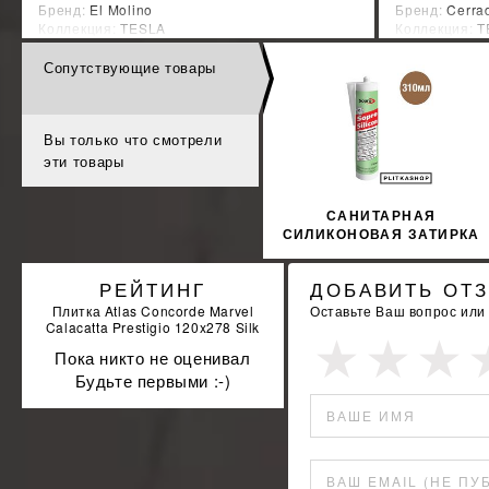
Бренд:
El Molino
Бренд:
Cerra
Коллекция:
TESLA
Коллекция:
T
Страна-производитель:
Испания
Страна-прои
Сопутствующие товары
%
УЗНАТЬ СВОЮ СКИДКУ
КУПИТЬ
Вы только что смотрели
эти товары
САНИТАРНАЯ
СИЛИКОНОВАЯ ЗАТИРКА
SOPRO SILICON 065
310МЛ
РЕЙТИНГ
ДОБАВИТЬ ОТ
Плитка Atlas Concorde Marvel
Оставьте Ваш вопрос или
Calacatta Prestigio 120x278 Silk
Пока никто не оценивал
Будьте первыми :-)
ВАШЕ ИМЯ
ВАШ EMAIL (НЕ ПУ