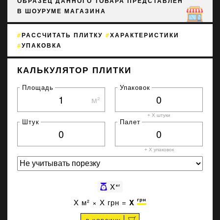
ОБРАЗЕЦ ДАННОГО ТОВАРА ПРЕДСТАВЛЕН
В ШОУРУМЕ МАГАЗИНА
РАССЧИТАТЬ ПЛИТКУ
ХАРАКТЕРИСТИКИ
УПАКОВКА
КАЛЬКУЛЯТОР ПЛИТКИ
Площадь
Упаковок
м²
+ X штуки
Штук
Палет
+ X
упаковок
X
кг
грн
X
м² ×
X
грн =
X