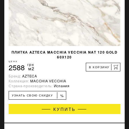
ПЛИТКА AZTECA MACCHIA VECCHIA NAT 120 GOLD
60Х120
ЦЕНА
2588
грн
В КОРЗИНУ
м2
Бренд:
AZTECA
Коллекция:
MACCHIA VECCHIA
Страна-производитель:
Испания
%
УЗНАТЬ СВОЮ СКИДКУ
КУПИТЬ