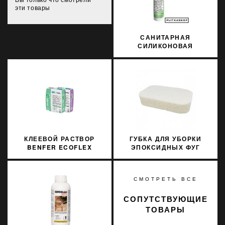
эти товары
САНИТАРНАЯ
СИЛИКОНОВАЯ
ЗАТИРКА SOPRO
SILICON 063 310МЛ
КЛЕЕВОЙ РАСТВОР
ГУБКА ДЛЯ УБОРКИ
BENFER ECOFLEX
ЭПОКСИДНЫХ ФУГ
WHITE C2TES1 ДО 15
LITOKOL 291OVALE
ММ
СМОТРЕТЬ ВСЕ
СОПУТСТВУЮЩИЕ
ТОВАРЫ