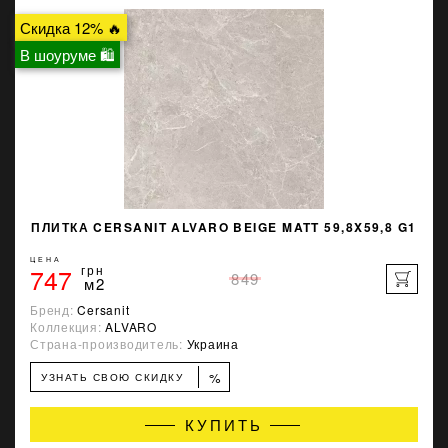
Скидка 12% 🔥
В шоуруме 🛍
ПЛИТКА CERSANIT ALVARO BEIGE MATT 59,8X59,8 G1
ЦЕНА
747
грн
849
м2
Бренд:
Cersanit
Коллекция:
ALVARO
Страна-производитель:
Украина
%
УЗНАТЬ СВОЮ СКИДКУ
КУПИТЬ