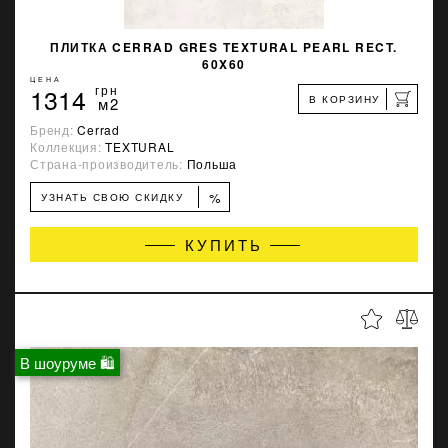
ПЛИТКА CERRAD GRES TEXTURAL PEARL RECT.
60X60
ЦЕНА
1314
грн
В КОРЗИНУ
м2
Бренд:
Cerrad
Коллекция:
TEXTURAL
Страна-производитель:
Польша
%
УЗНАТЬ СВОЮ СКИДКУ
КУПИТЬ
В шоуруме 🛍