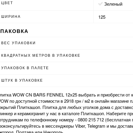
ЦВЕТ
зеленый
ШИРИНА
125
УПАКОВКА
ВЕС УПАКОВКИ
КВАДРАТНЫХ МЕТРОВ В УПАКОВКЕ
УПАКОВОК В ПАЛЕТЕ
ШТУК В УПАКОВКЕ
литка WOW CN BARS FENNEL 12x25 выбрать и приобрести от к
OW по доступной стоимости в 2918 грн / м2 в
онлайн магазине
п
окрытий Плиткашоп. Плитка для любых уголков дома с доставко
линкер
и
керамогранит
у нас в каталоге Плиткашоп. Наберите п
отрудникам по телефонному номеру - 0800 215 712 (бесплатная 
роконсультируйтесь в мессенджеры Viber, Telegram и мы достав
жгород, Полтава или Никополь.