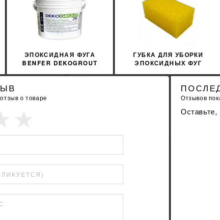
КУПИТЬ
КУПИТЬ
ЭПОКСИДНАЯ ФУГА
ГУБКА ДЛЯ УБОРКИ
BENFER DEKOGROUT
ЭПОКСИДНЫХ ФУГ
EPOXY 88 SILVER
LITOKOL 291EPOXI
SHADOW 3 КГ
ЗЫВ
ПОСЛЕ
 отзыв о товаре
Отзывов пока
Оставьте,
БЛИКУЕТСЯ)
С