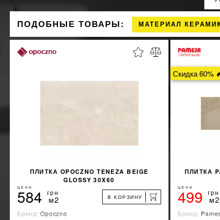
ПОДОБНЫЕ ТОВАРЫ:
МАТЕРИАЛ КЕРАМИ
Скидка 60% 
ПЛИТКА OPOCZNO TENEZA BEIGE
ПЛИТКА 
GLOSSY 30X60
ЦЕНА
ЦЕНА
584
499
грн
грн
В КОРЗИНУ
м2
м2
Бренд:
Opoczno
Бренд:
Pames