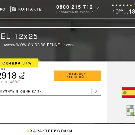
0800 215 712
ФО
КОНТАКТЫ
10
...1
00
Бесплатно по Украине
EL 12x25
Плитка WOW CN BARS FENNEL 12x25
СКИДКА 37%
ЕНА
2918
грн
НАЛИЧИЕ
м2
УТОЧНЯЙТЕ
ыло :
4632
КУПИТЬ В ОДИН КЛИК
ХАРАКТЕРИСТИКИ