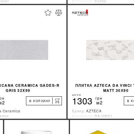
ravel
Коллекция:
Calma
зводитель:
Испания
Страна-производитель:
Польша
%
УЗНАТЬ СВОЮ СКИДКУ
УЗНАТЬ СВОЮ С
КУПИТЬ
КУПИТЬ
RCANA CERAMICA GADES-R
ПЛИТКА AZTECA DA VINCI 
GRIS 32X99
MATT 30Х90
ЦЕНА
1303
рн
грн
В КОРЗИНУ
В 
м2
м2
a Ceramica
Бренд:
AZTECA
ades
Коллекция:
DA VINCI
зводитель:
Испания
Страна-производитель:
Испани
%
УЗНАТЬ СВОЮ СКИДКУ
УЗНАТЬ СВОЮ С