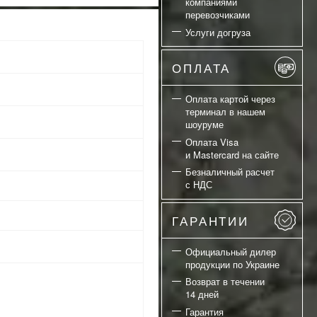
компаниями
перевозчиками
Услуги догруза
ОПЛАТА
Оплата картой через
терминал в нашем
шоуруме
Оплата Visa
и Mastercard на сайте
Безналичный расчет
с НДС
ГАРАНТИИ
Официальный дилер
продукции по Украине
Возврат в течении
14 дней
Гарантия