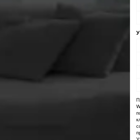
П
W
п
к
с
п
У