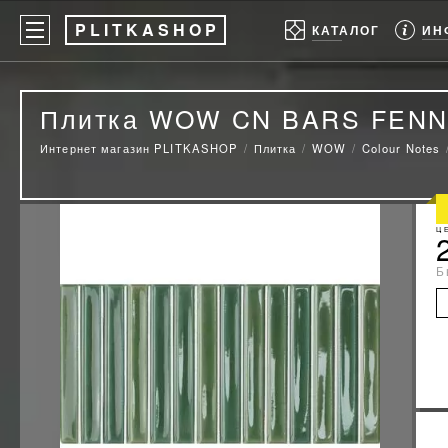
P
LITKASHOP
ИН
КАТАЛОГ
Плитка WOW CN BARS FENN
Интернет магазин PLITKASHOP
Плитка
WOW
Colour Notes
Ц
Б