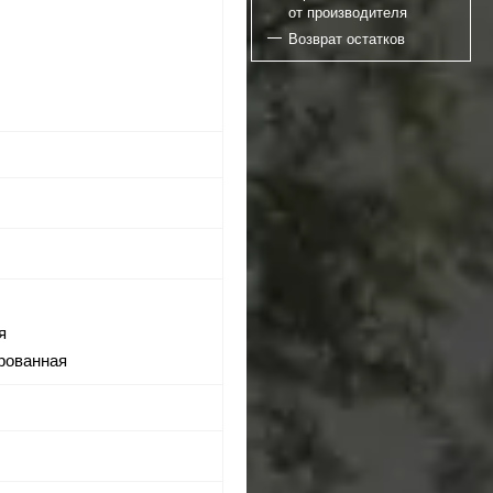
от производителя
Возврат остатков
я
рованная