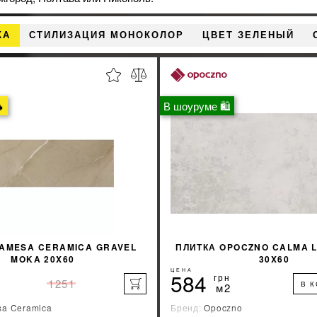
КА
СТИЛИЗАЦИЯ МОНОКОЛОР
ЦВЕТ ЗЕЛЕНЫЙ

В шоуруме 🛍
PAMESA CERAMICA GRAVEL
ПЛИТКА OPOCZNO CALMA L
MOKA 20X60
30X60
ЦЕНА
584
грн
1251
В 
м2
a Ceramica
Бренд:
Opoczno