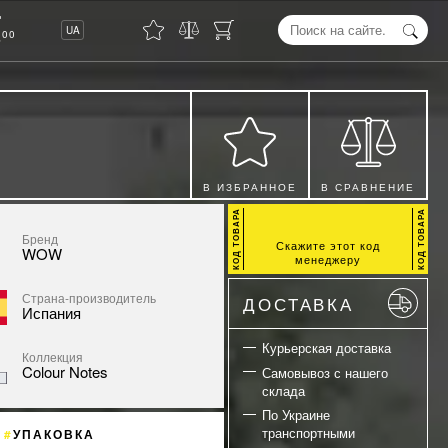
8
UA
00
В ИЗБРАННОЕ
В СРАВНЕНИЕ
Бренд
Скажите этот код
WOW
менеджеру
Страна-производитель
ДОСТАВКА
Испания
Курьерская доставка
Коллекция
Colour Notes
Самовывоз с нашего
склада
По Украине
транспортными
УПАКОВКА