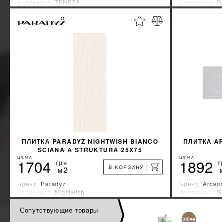
Коллекция:
TENEZA
Коллекция:
G
Страна-производитель:
Польша
Страна-прои
%
УЗНАТЬ СВОЮ СКИДКУ
КУПИТЬ
ПЛИТКА PARADYZ NIGHTWISH BIANCO
ПЛИТКА A
SCIANA A STRUKTURA 25X75
ЦЕНА
ЦЕНА
1704
1892
грн
г
В КОРЗИНУ
м2
Бренд:
Paradyz
Бренд:
Arcan
Коллекция:
Nightwish
Коллекция:
G
Страна-производитель:
Польша
Страна-прои
Сопутствующие товары
%
УЗНАТЬ СВОЮ СКИДКУ