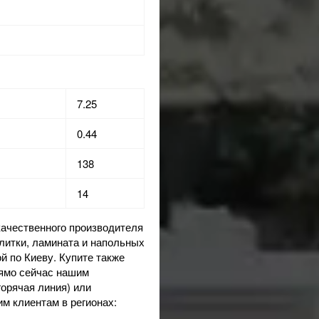
7.25
0.44
138
14
ачественного производителя
литки, ламината и напольных
й по Киеву. Купите также
рямо сейчас нашим
горячая линия) или
им клиентам в регионах: