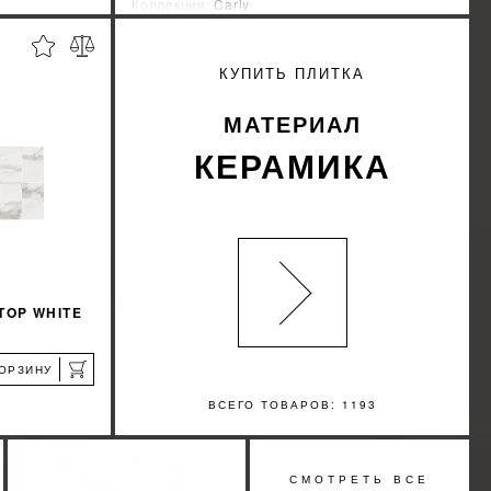
Коллекция:
Carly
Страна-производитель:
Украина
%
%
КИДКУ
УЗНАТЬ СВОЮ СКИДКУ
КУПИТЬ ПЛИТКА
КУПИТЬ
МАТЕРИАЛ
КЕРАМИКА
TOP WHITE
КОРЗИНУ
ВСЕГО ТОВАРОВ: 1193
я
%
СМОТРЕТЬ ВСЕ
КИДКУ