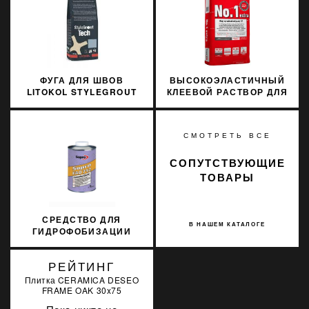
ФУГА ДЛЯ ШВОВ
ВЫСОКОЭЛАСТИЧНЫЙ
LITOKOL STYLEGROUT
КЛЕЕВОЙ РАСТВОР ДЛЯ
TECH SGTCHWHT20063
ОБЛИЦОВКИ SOPRO
3 КГ WHITE 2 БЕЛЫЙ
№1/400 22.5КГ
СМОТРЕТЬ ВСЕ
СОПУТСТВУЮЩИЕ
ТОВАРЫ
СРЕДСТВО ДЛЯ
В НАШЕМ КАТАЛОГЕ
ГИДРОФОБИЗАЦИИ
ФАСАДОВ SOPRO FAD
712/1 1Л
РЕЙТИНГ
Плитка CERAMICA DESEO
FRAME OAK 30x75