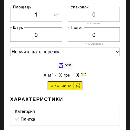
Площадь
Упаковок
м²
+ X штуки
Штук
Палет
+ X
упаковок
X
кг
грн
X
м² ×
X
грн =
X
В КОРЗИНУ
ХАРАКТЕРИСТИКИ
Категория
Плитка