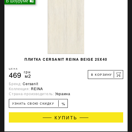
В шоуруме 🛍
ПЛИТКА CERSANIT REINA BEIGE 25X40
ЦЕНА
469
грн
В КОРЗИНУ
м2
Бренд:
Cersanit
Коллекция:
REINA
Страна-производитель:
Украина
%
УЗНАТЬ СВОЮ СКИДКУ
КУПИТЬ