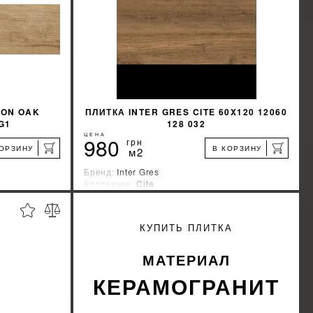
ION OAK
ПЛИТКА INTER GRES CITE 60X120 12060
G1
128 032
ЦЕНА
980
грн
КОРЗИНУ
В КОРЗИНУ
м2
Бренд:
Inter Gres
Коллекция:
Cite
Страна-производитель:
Украина
%
%
КИДКУ
УЗНАТЬ СВОЮ СКИДКУ
КУПИТЬ ПЛИТКА
КУПИТЬ
МАТЕРИАЛ
КЕРАМОГРАНИТ