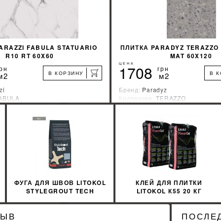
ARAZZI FABULA STATUARIO
ПЛИТКА PARADYZ TERAZZO
R10 RT 60X60
MAT 60X120
ЦЕНА
1708
рн
грн
В КОРЗИНУ
В 
м2
м2
zi
Бренд:
Paradyz
ABULA
Коллекция:
TERAZZO
зводитель:
Италия
Страна-производитель:
Польша
%
УЗНАТЬ СВОЮ СКИДКУ
УЗНАТЬ СВОЮ С
КУПИТЬ
КУПИТЬ
ФУГА ДЛЯ ШВОВ LITOKOL
КЛЕЙ ДЛЯ ПЛИТКИ
STYLEGROUT TECH
LITOKOL К55 20 КГ
SGTCHWHT20063 3 КГ
POWER GEL БЕЛЫЙ
WHITE 2 БЕЛЫЙ
PWRGB0020
ЗЫВ
ПОСЛЕ