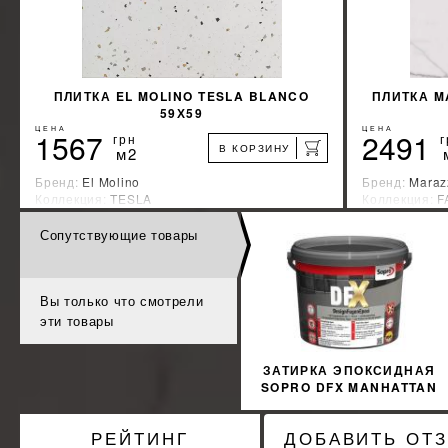
ПЛИТКА EL MOLINO TESLA BLANCO
ПЛИТКА M
59Х59
ЦЕНА
ЦЕНА
1567
2491
грн
г
В КОРЗИНУ
м2
Бренд:
El Molino
Бренд:
Maraz
Коллекция:
TESLA
Коллекция:
F
Страна-производитель:
Испания
Страна-прои
Сопутствующие товары
%
УЗНАТЬ СВОЮ СКИДКУ
КУПИТЬ
Вы только что смотрели
эти товары
ЗАТИРКА ЭПОКСИДНАЯ
SOPRO DFX MANHATTAN
77 3 КГ
РЕЙТИНГ
ДОБАВИТЬ ОТ