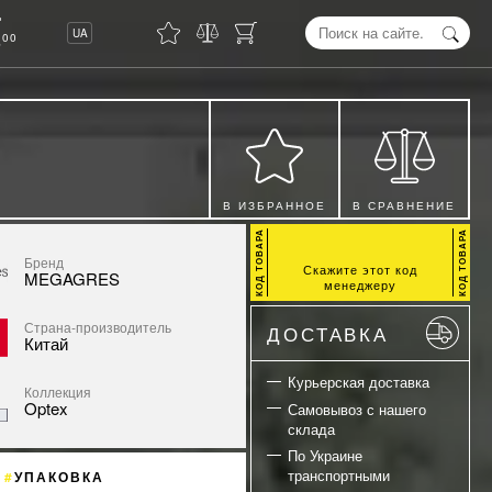
8
UA
00
В ИЗБРАННОЕ
В СРАВНЕНИЕ
Бренд
Скажите этот код
MEGAGRES
менеджеру
Страна-производитель
ДОСТАВКА
Китай
Курьерская доставка
Коллекция
Optex
Самовывоз с нашего
склада
По Украине
транспортными
УПАКОВКА