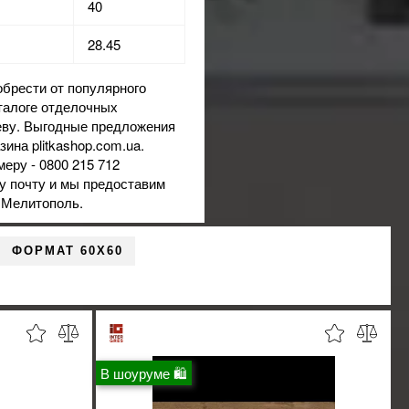
40
28.45
рести от популярного
талоге отделочных
иеву. Выгодные предложения
ина plitkashop.com.ua.
еру - 0800 215 712
шу почту и мы предоставим
 Мелитополь.
ФОРМАТ 60X60
В шоуруме 🛍