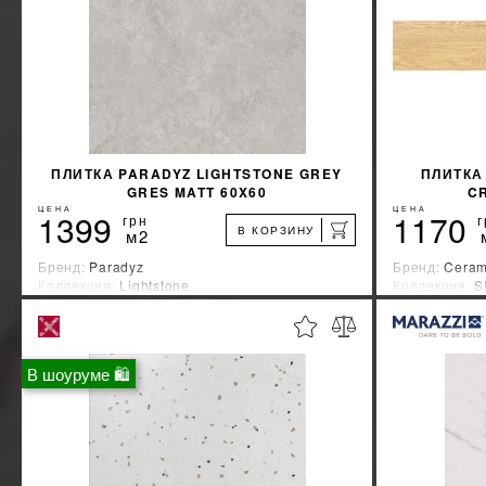
ПЛИТКА PARADYZ LIGHTSTONE GREY
ПЛИТКА
GRES MATT 60X60
C
ЦЕНА
ЦЕНА
1399
1170
грн
г
В КОРЗИНУ
м2
Бренд:
Paradyz
Бренд:
Ceram
Коллекция:
Lightstone
Коллекция:
S
Страна-производитель:
Польша
Страна-прои
%
УЗНАТЬ СВОЮ СКИДКУ
В шоуруме 🛍
КУПИТЬ