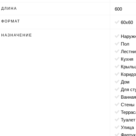
ДЛИНА
600
ФОРМАТ
60x60
НАЗНАЧЕНИЕ
наруж
пол
лестн
кухня
крыль
корид
дом
для с
ванна
стены
террас
туалет
улица
фартук