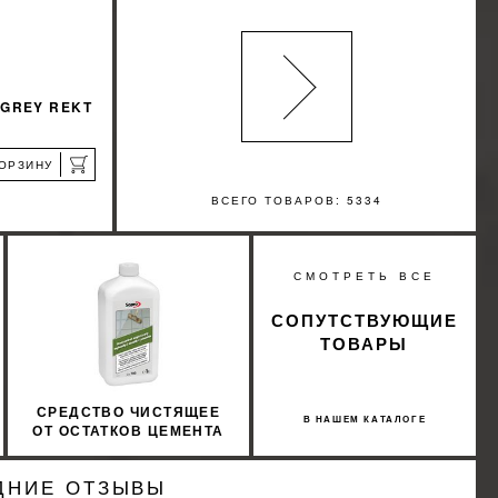
 GREY REKT
КОРЗИНУ
ВСЕГО ТОВАРОВ: 5334
%
СМОТРЕТЬ ВСЕ
КИДКУ
СОПУТСТВУЮЩИЕ
ТОВАРЫ
СРЕДСТВО ЧИСТЯЩЕЕ
В НАШЕМ КАТАЛОГЕ
ОТ ОСТАТКОВ ЦЕМЕНТА
ДЛЯ НАРУЖНЫХ
ПРИМЕНЕНИЙ SOPRO
ДНИЕ ОТЗЫВЫ
ZEA 703/1 1Л