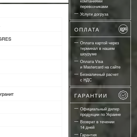
компаниями
перевозчиками
Услуги догруза
а
ОПЛАТА
AGRES
Оплата картой через
терминал в нашем
шоуруме
Оплата Visa
и Mastercard на сайте
Безналичный расчет
с НДС
огранит
ГАРАНТИИ
Официальный дилер
продукции по Украине
Возврат в течении
14 дней
Гарантия