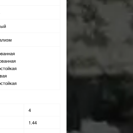
ь
вый
мализм
ованная
рованная
остойкая
евая
остойкая
4
1.44