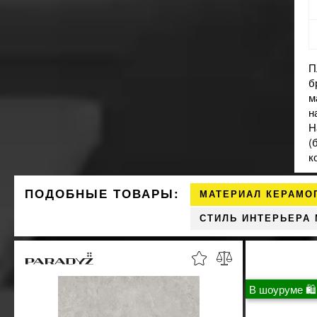
П
б
м
н
Н
(
к
ПОДОБНЫЕ ТОВАРЫ:
МАТЕРИАЛ КЕРАМО
СТИЛЬ ИНТЕРЬЕРА
В шоуруме 🛍