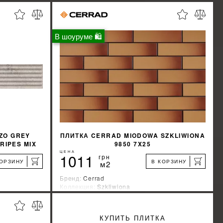
В шоуруме 🛍
ZO GREY
ПЛИТКА CERRAD MIODOWA SZKLIWIONA
RIPES MIX
9850 7X25
ЦЕНА
1011
грн
КОРЗИНУ
В КОРЗИНУ
м2
Бренд:
Cerrad
Коллекция:
Szkliwiona
Страна-производитель:
Польша
%
%
КИДКУ
УЗНАТЬ СВОЮ СКИДКУ
КУПИТЬ ПЛИТКА