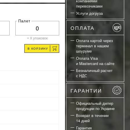
компаниями
перевозчиками
Услуги догруза
Палет
ОПЛАТА
+ X
упаковок
Оплата картой через
терминал в нашем
В КОРЗИНУ
шоуруме
Оплата Visa
и Mastercard на сайте
Безналичный расчет
с НДС
ГАРАНТИИ
Официальный дилер
продукции по Украине
Возврат в течении
14 дней
Гарантия