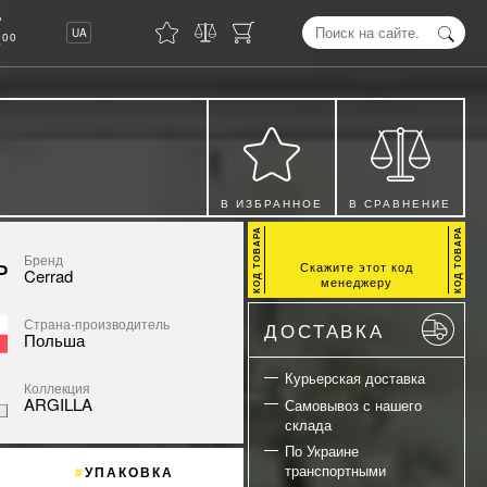
8
UA
00
В ИЗБРАННОЕ
В СРАВНЕНИЕ
Бренд
Скажите этот код
Cerrad
менеджеру
Страна-производитель
ДОСТАВКА
Польша
Курьерская доставка
Коллекция
ARGILLA
Самовывоз с нашего
склада
По Украине
транспортными
УПАКОВКА