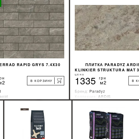
КУПИТЬ
КУПИТЬ
ERRAD RAPID GRYS 7.4X30
ПЛИТКА PARADYZ ARDI
KLINKIER STRUKTURA MAT 3
ЦЕНА
1335
рн
грн
В КОРЗИНУ
В 
м2
м2
d
Бренд:
Paradyz
apid
Коллекция:
ARDIS
зводитель:
Польша
Страна-производитель:
Польша
%
УЗНАТЬ СВОЮ СКИДКУ
УЗНАТЬ СВОЮ С
КУПИТЬ
КУПИТЬ