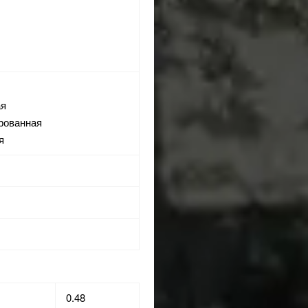
ая
рованная
я
0.48