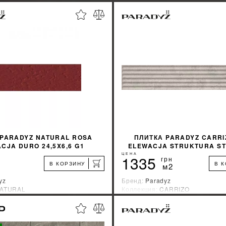
 PARADYZ NATURAL ROSA
ПЛИТКА PARADYZ CARRI
CJA DURO 24,5X6,6 G1
ELEWACJA STRUKTURA ST
MAT 40,0X6,6 G1
ЦЕНА
1335
грн
В КОРЗИНУ
В 
м2
yz
Бренд:
Paradyz
ATURAL
Коллекция:
CARRIZO
зводитель:
Польша
Страна-производитель:
Польша
%
УЗНАТЬ СВОЮ СКИДКУ
УЗНАТЬ СВОЮ С