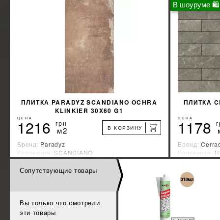
В шоуруме 🛍
КУПИТЬ
ПЛИТКА PARADYZ SCANDIANO OCHRA
ПЛИТКА C
KLINKIER 30X60 G1
ЦЕНА
ЦЕНА
1216
1178
грн
г
В КОРЗИНУ
м2
Бренд:
Paradyz
Бренд:
Cerra
Коллекция:
SCANDIANO
Коллекция:
R
Страна-производитель:
Польша
Страна-прои
Сопутствующие товары
%
УЗНАТЬ СВОЮ СКИДКУ
КУПИТЬ
Вы только что смотрели
эти товары