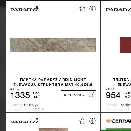
ПЛИТКА PARADYZ ARDIS LIGHT
ПЛИТКА
ELEWACJA STRUKTURA MAT 40,0X6,6
ELEWA
G1
ЦЕНА
ЦЕНА
1335
954
грн
грн
В КОРЗИНУ
м2
м2
Бренд:
Paradyz
Бренд:
Parad
Коллекция:
ARDIS
Коллекция:
N
Страна-производитель:
Польша
Страна-прои
%
УЗНАТЬ СВОЮ СКИДКУ