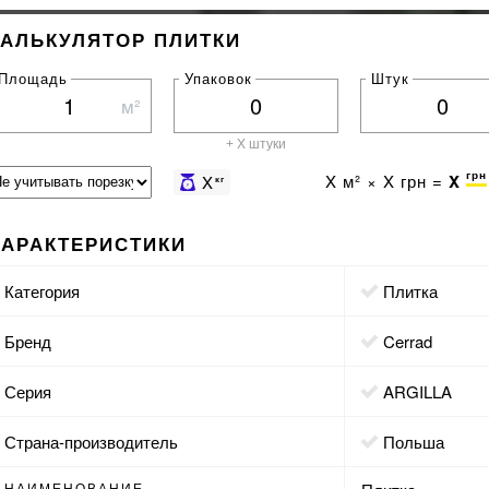
КАЛЬКУЛЯТОР ПЛИТКИ
Площадь
Упаковок
Штук
м²
+ X штуки
грн
X
м² ×
X
грн =
X
X
кг
ХАРАКТЕРИСТИКИ
Категория
Плитка
Бренд
Cerrad
Серия
ARGILLA
Страна-производитель
Польша
НАИМЕНОВАНИЕ