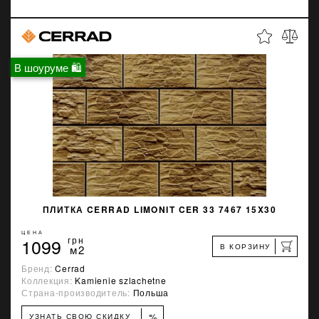
В шоуруме 🛍
ПЛИТКА CERRAD LIMONIT CER 33 7467 15X30
ЦЕНА
1099
грн
В КОРЗИНУ
м2
Бренд:
Cerrad
Коллекция:
Kamienie szlachetne
Страна-производитель:
Польша
%
УЗНАТЬ СВОЮ СКИДКУ