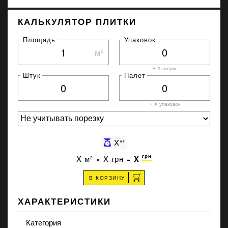
КАЛЬКУЛЯТОР ПЛИТКИ
Площадь
Упаковок
м²
+ X штуки
Штук
Палет
+ X
упаковок
X
кг
грн
X
м² ×
X
грн =
X
В КОРЗИНУ
ХАРАКТЕРИСТИКИ
Категория