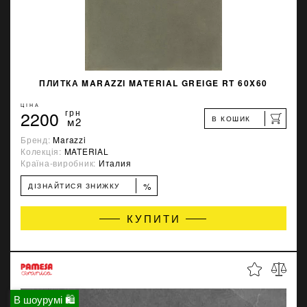
ПЛИТКА MARAZZI MATERIAL GREIGE RT 60X60
ЦІНА
2200
грн
В КОШИК
м2
Бренд:
Marazzi
Колекція:
MATERIAL
Країна-виробник:
Италия
%
ДІЗНАЙТИСЯ ЗНИЖКУ
КУПИТИ
В шоурумі 🛍