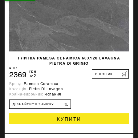
ПЛИТКА PAMESA CERAMICA 60X120 LAVAGNA
PIETRA DI GRIGIO
ЦІНА
2369
грн
В КОШИК
м2
Бренд:
Pamesa Ceramica
Колекція:
Pietra Di Lavagna
Країна-виробник:
Испания
%
ДІЗНАЙТИСЯ ЗНИЖКУ
КУПИТИ