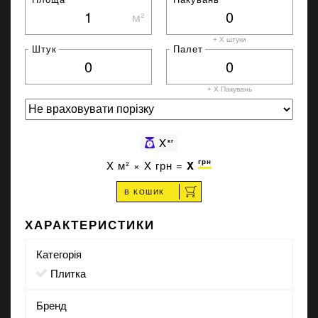
м²
+ X штуки
Штук
Палет
+ X
Пакувань
X
кг
грн
X
м² ×
X
грн =
X
В КОШИК
ХАРАКТЕРИСТИКИ
Категорія
Плитка
Бренд