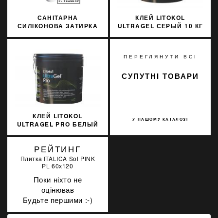
САНІТАРНА
КЛЕЙ LITOKOL
СИЛІКОНОВА ЗАТИРКА
ULTRAGEL СЕРЫЙ 10 КГ
SOPRO SILICON 038
D1TE ULTGG0010
310МЛ
ПЕРЕГЛЯНУТИ ВСІ
СУПУТНІ ТОВАРИ
КЛЕЙ LITOKOL
У НАШОМУ КАТАЛОЗІ
ULTRAGEL PRO БЕЛЫЙ
10 КГ D2TE
ULTGPROB0010
РЕЙТИНГ
Плитка ITALICA Sol PINK
PL 60х120
Поки ніхто не
оцінював
Будьте першими :-)