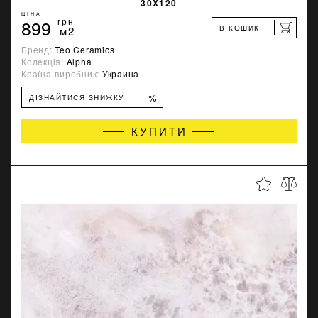
30X120
ЦІНА
899
грн
В КОШИК
м2
Бренд:
Teo Ceramics
Колекція:
Alpha
Країна-виробник:
Украина
%
ДІЗНАЙТИСЯ ЗНИЖКУ
КУПИТИ