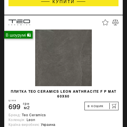
КУПИТИ
В шоурумі 🛍
ПЛИТКА TEO CERAMICS LEON ANTHRACITE F P MAT
60X60
ЦІНА
699
грн
В КОШИК
м2
Бренд:
Teo Ceramics
Колекція:
Leon
Країна-виробник:
Украина