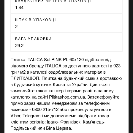
КВАДРАТНИХ МЕТРІВ В УПАКОВЦІ
1.44
ШТУК В УПАКОВЦІ
2
ВАГА УПАКОВКИ
29.2
Плитка ITALICA Sol PINK PL 60х120 підібрати від
відомого бренду ITALICA за доступною вартості в 923
грн / м2 в каталозі оздоблювальних матеріалів
ПЛИТКАШОП. Плитка на будь-який смак з доставкою
в будь-який куточок Києва та України. Дивіться і
замовляйте також
клінкер
і
керамограніт
в нашому
каталогах на сайті Plitkashop.com.ua. Зателефонуйте
прямо зараз нашим менеджерам за телефонним
номером - 0800 215-712 або проконсультуйтеся в
Viber, Telegram і ми допоможемо підібрати товар
клієнтам регіонів: Івано- Франківск, Кам'янець-
Подільський или Біла Церква.