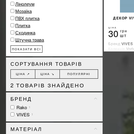
Лінолеум
Мозаїка
ПВХ плитка
ДЕКОР VI
Плитка
ЦІНА
30
грн
Сходинка
шт
Штучна трава
Бренд:
VIVES
Колекція:
Vode
ПОКАЗАТИ ВСІ
Країна-вироб
СОРТУВАННЯ ТОВАРІВ
ЦІНА ↗
ЦІНА ↘
ПОПУЛЯРНІ
2
ТОВАРІВ ЗНАЙДЕНО
БРЕНД
Rako
1
VIVES
1
МАТЕРІАЛ