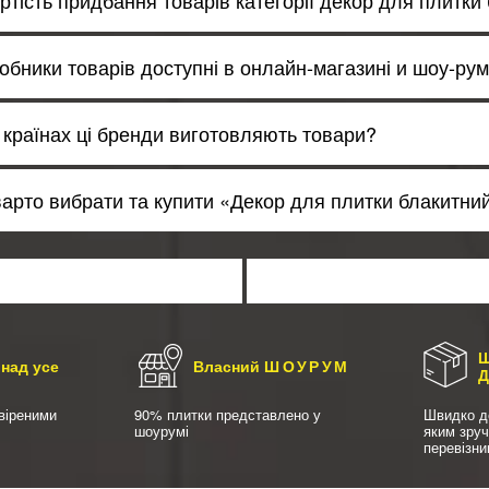
ртість придбання товарів категорії декор для плитки
робники товарів доступні в онлайн-магазині и шоу-р
х країнах ці бренди виготовляють товари?
варто вибрати та купити «Декор для плитки блакитний
Ш
над усе
Власний
ШОУРУМ
віреними
90% плитки представлено у
Швидко д
шоурумі
яким зру
перевізн