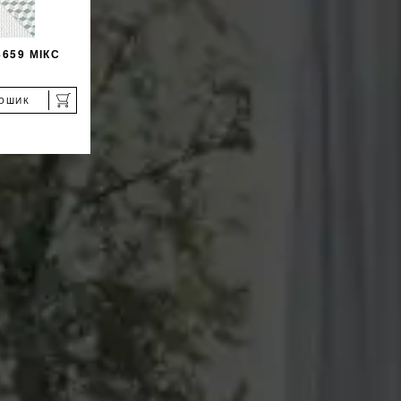
659 МІКС
КОШИК
%
ЖКУ