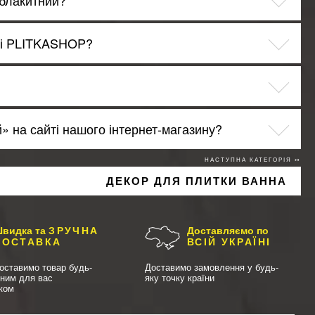
 блакитний?
умі PLITKASHOP?
» на сайті нашого інтернет-магазину?
НАСТУПНА КАТЕГОРІЯ ↣
ДЕКОР ДЛЯ ПЛИТКИ ВАННА
видка та
ЗРУЧНА
Доставляємо по
ДОСТАВКА
ВСІЙ УКРАЇНІ
оставимо товар будь-
Доставимо замовлення у будь-
чним для вас
яку точку країни
иком