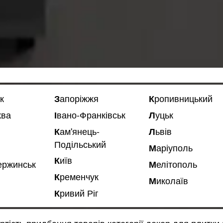
к
Запоріжжя
Кропивницький
ква
Івано-Франківськ
Луцьк
Львів
Кам'янець-
Подільський
Маріуполь
Київ
зержинськ
Мелітополь
Кременчук
Миколаїв
Кривий Ріг