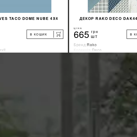
VES TACO DOME NUBE 4X4
ДЕКОР RAKO DECO DAK44
ЦІНА
665
грн
В КОШИК
В 
шт
Бренд:
Rako
vil
Колекція:
Deco
ник:
Испания
Країна-виробник:
Чехия
%
ДІЗНАТИСЯ ЗНИЖКУ
ДІЗНАТИСЯ ЗНИ
КУПИТИ
КУПИТИ