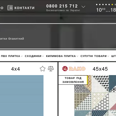
0800 215 712
ФО
КОНТАКТИ
10
...1
00
Безкоштовно по Україні
литки блакитний
ПВХ ПЛИТКА
СХОДИНКИ
КИЛИМОВА ПЛИТКА
СУПУТНІ ТОВАРИ
ШТ
4x4
45x45
ТОВАР ПІД
ЗАМОВЛЕННЯ