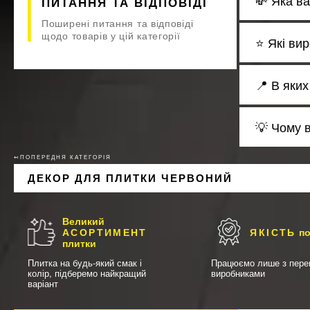
💸 Яка ва
ПИТАННЯ ТА ВІДПОВІДІ
Поширені питання та відповіді
щодо товарів у цій категорії
⭐ Які ви
📍 В яки
💡 Чому 
↢ПОПЕРЕДНЯ КАТЕГОРІЯ
ДЕКОР ДЛЯ ПЛИТКИ ЧЕРВОНИЙ
Великий
АСОРТИМЕНТ
ЯКІСТЬ
по
плитки
Плитка на будь-який смак і
Працюємо лише з пере
колір, підберемо найкращий
виробниками
варіант