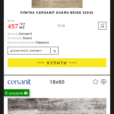
ПЛИТКА CERSANIT SUARO BEIGE 42X42
ЦІНА
457
грн
519
м2
Бренд:
Cersanit
Колекція:
Suaro
Країна-виробник:
Украина
%
ДІЗНАТИСЯ ЗНИЖКУ
КУПИТИ
18x60
В шоурумі 🛍