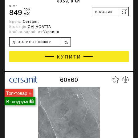
8X59, 8 G1
ЦІНА
849
грн
В КОШИК
м2
Бренд:
Cersanit
Колекція:
CALACATTA
Країна-виробник:
Украина
%
ДІЗНАТИСЯ ЗНИЖКУ
КУПИТИ
60x60
Топ-товар ⭐
В шоурумі 🛍