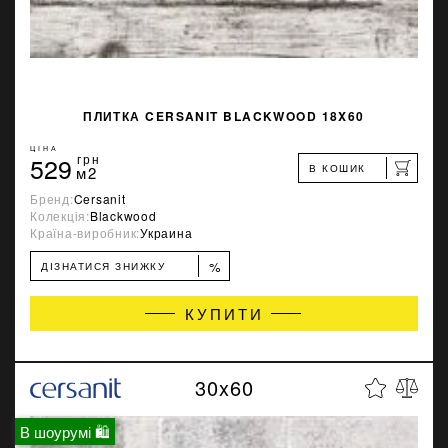
ПЛИТКА CERSANIT BLACKWOOD 18X60
ЦІНА
529
грн
В КОШИК
м2
Бренд:
Cersanit
Колекція:
Blackwood
Країна-виробник:
Украина
%
ДІЗНАТИСЯ ЗНИЖКУ
КУПИТИ
30x60
В шоурумі 🛍