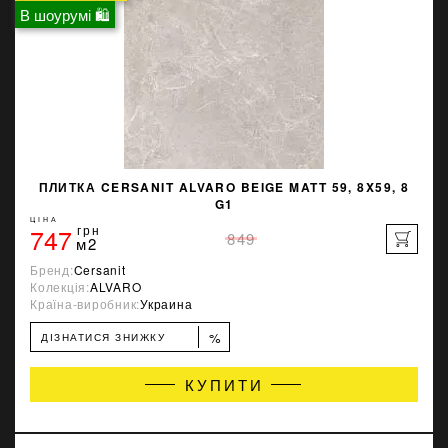
В шоурумі 🛍
ПЛИТКА CERSANIT ALVARO BEIGE MATT 59, 8X59, 8
G1
ЦІНА
747
грн
849
м2
Бренд:
Cersanit
Колекція:
ALVARO
Країна-виробник:
Украина
%
ДІЗНАТИСЯ ЗНИЖКУ
КУПИТИ