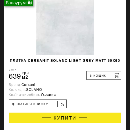
В шоурумі 🛍
ПЛИТКА CERSANIT SOLANO LIGHT GREY MATT 60X60
ЦІНА
639
грн
В КОШИК
м2
Бренд:
Cersanit
Колекція:
SOLANO
Країна-виробник:
Украина
%
ДІЗНАТИСЯ ЗНИЖКУ
КУПИТИ