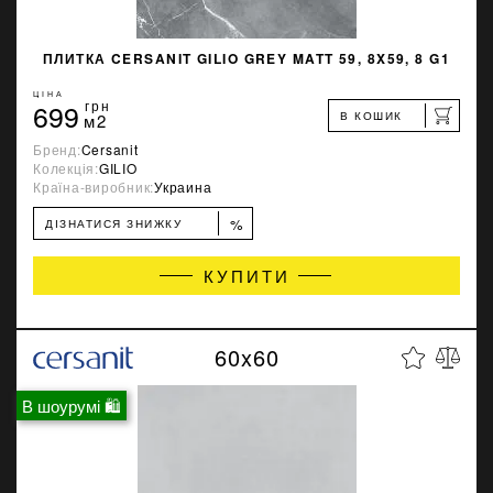
ПЛИТКА CERSANIT GILIO GREY MATT 59, 8X59, 8 G1
ЦІНА
699
грн
В КОШИК
м2
Бренд:
Cersanit
Колекція:
GILIO
Країна-виробник:
Украина
%
ДІЗНАТИСЯ ЗНИЖКУ
КУПИТИ
60x60
В шоурумі 🛍