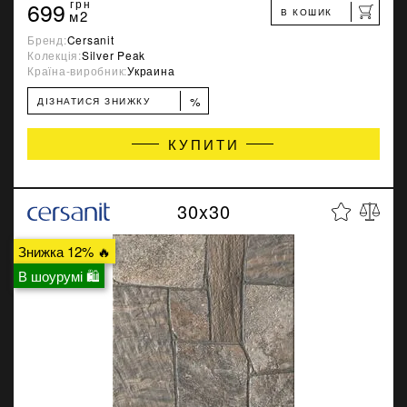
699
грн
В КОШИК
м2
Бренд:
Cersanit
Колекція:
Silver Peak
Країна-виробник:
Украина
%
ДІЗНАТИСЯ ЗНИЖКУ
КУПИТИ
30x30
Знижка 12% 🔥
В шоурумі 🛍