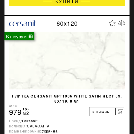
КУПИТИ
60x120
В шоурумі 🛍
ПЛИТКА CERSANIT GPT1006 WHITE SATIN RECT 59,
8X119, 8 G1
ЦІНА
979
грн
В КОШИК
м2
Бренд:
Cersanit
Колекція:
CALACATTA
Країна-виробник:
Украина