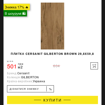
Знижка 17% 🔥
В шоурумі 🛍
ПЛИТКА CERSANIT GILBERTON BROWN 29,8X59,8
ЦІНА
501
грн
604
м2
Бренд:
Cersanit
Колекція:
GILBERTON
Країна-виробник:
Украина
%
ДІЗНАТИСЯ ЗНИЖКУ
КУПИТИ