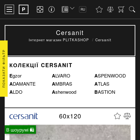
P
RU
Cersanit
Інтернет магазин PLITKASHOP
Cersanit
ПОКАЗАТИ ФІЛЬТР
КОЛЕКЦІЇ CERSANIT
Egzor
ALVARO
ASPENWOOD
ADAMANTE
AMBRAS
ATLAS
ALDO
Ashenwood
BASTION
60x120
В шоурумі 🛍