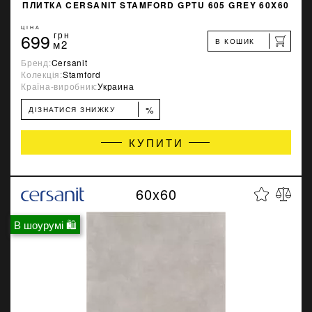
ПЛИТКА CERSANIT STAMFORD GPTU 605 GREY 60X60
ЦІНА
699
грн
В КОШИК
м2
Бренд:
Cersanit
Колекція:
Stamford
Країна-виробник:
Украина
%
ДІЗНАТИСЯ ЗНИЖКУ
КУПИТИ
60x60
В шоурумі 🛍