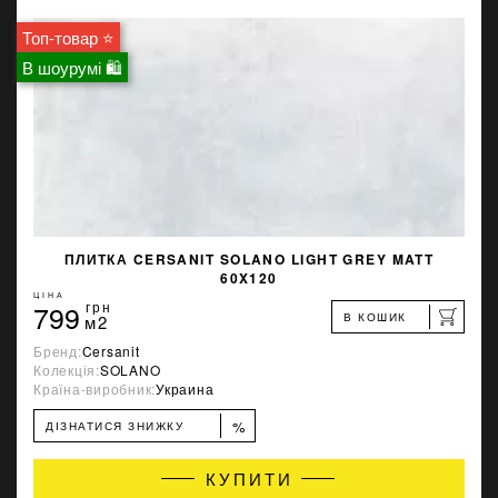
Топ-товар ⭐
В шоурумі 🛍
ПЛИТКА CERSANIT SOLANO LIGHT GREY MATT
60X120
ЦІНА
799
грн
В КОШИК
м2
Бренд:
Cersanit
Колекція:
SOLANO
Країна-виробник:
Украина
%
ДІЗНАТИСЯ ЗНИЖКУ
КУПИТИ