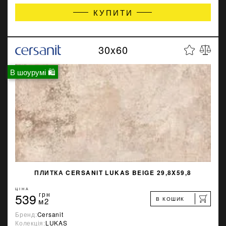
КУПИТИ
30x60
В шоурумі 🛍
ПЛИТКА CERSANIT LUKAS BEIGE 29,8X59,8
ЦІНА
539
грн
В КОШИК
м2
Бренд:
Cersanit
Колекція:
LUKAS