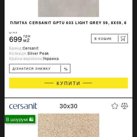
ПЛИТКА CERSANIT GPTU 603 LIGHT GREY 59, 8X59, 8
ЦІНА
699
грн
В КОШИК
м2
Бренд:
Cersanit
Колекція:
Silver Peak
Країна-виробник:
Украина
%
ДІЗНАТИСЯ ЗНИЖКУ
КУПИТИ
30x30
В шоурумі 🛍