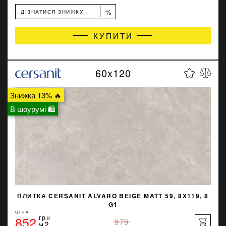
%
ДІЗНАТИСЯ ЗНИЖКУ
КУПИТИ
60x120
Знижка 13% 🔥
В шоурумі 🛍
ПЛИТКА CERSANIT ALVARO BEIGE MATT 59, 8X119, 8
G1
ЦІНА
852
грн
979
м2