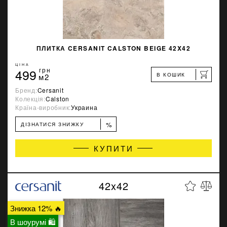
ПЛИТКА CERSANIT CALSTON BEIGE 42X42
ЦІНА
499
грн
В КОШИК
м2
Бренд:
Cersanit
Колекція:
Calston
Країна-виробник:
Украина
%
ДІЗНАТИСЯ ЗНИЖКУ
КУПИТИ
42x42
Знижка 12% 🔥
В шоурумі 🛍