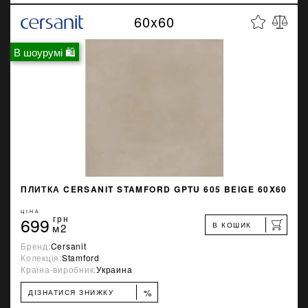
60x60
В шоурумі 🛍
ПЛИТКА CERSANIT STAMFORD GPTU 605 BEIGE 60X60
ЦІНА
699
грн
В КОШИК
м2
Бренд:
Cersanit
Колекція:
Stamford
Країна-виробник:
Украина
%
ДІЗНАТИСЯ ЗНИЖКУ