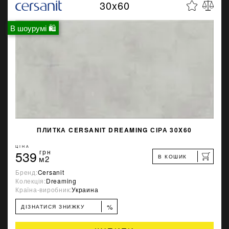
30x60
В шоурумі 🛍
ПЛИТКА CERSANIT DREAMING СІРА 30X60
ЦІНА
539
грн
В КОШИК
м2
Бренд:
Cersanit
Колекція:
Dreaming
Країна-виробник:
Украина
%
ДІЗНАТИСЯ ЗНИЖКУ