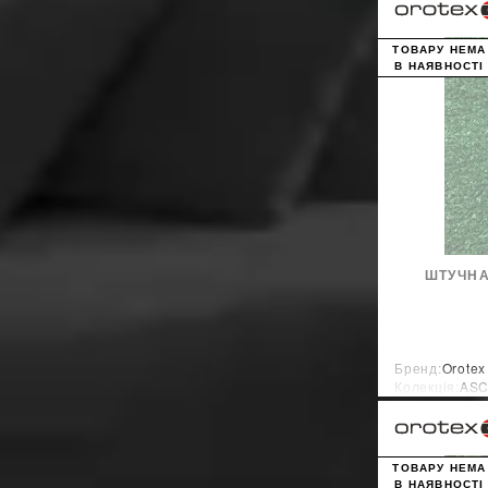
ТОВАРУ НЕМА
В НАЯВНОСТІ
ШТУЧНА
Бренд:
Orotex
Колекція:
ASC
Країна-вироб
ТОВАРУ НЕМА
В НАЯВНОСТІ