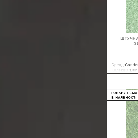
ШТУЧНА
D
Бренд:
Condor
Колекція:
Dund
Країна-вироб
ТОВАРУ НЕМА
В НАЯВНОСТІ