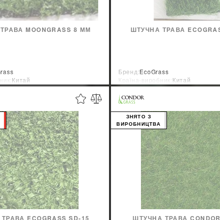
 ТРАВА MOONGRASS 8 ММ
ШТУЧНА ТРАВА ECOGRAS
rass
Бренд:
EcoGrass
ник:
Китай
Країна-виробник:
Китай
ЗНЯТО З
ВИРОБНИЦТВА
 ТРАВА ECOGRASS SD-15
ШТУЧНА ТРАВА CONDO