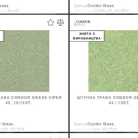
rass
Бренд:
Condor Grass
ник:
Китай
Колекція:
Juliette 45, 40/28st.
Країна-виробник:
Нидерланды
ЗНЯТО З
А
ВИРОБНИЦТВА
РАВА CONDOR GRASS VIPER
ШТУЧНА ТРАВА CONDOR G
45, 15/15ST.
40 / 15ST.
 Grass
Бренд:
Condor Grass
r 45, 15/15st.
Колекція:
Lynx 40/15st.
ник:
Нидерланды
Країна-виробник:
Нидерланды