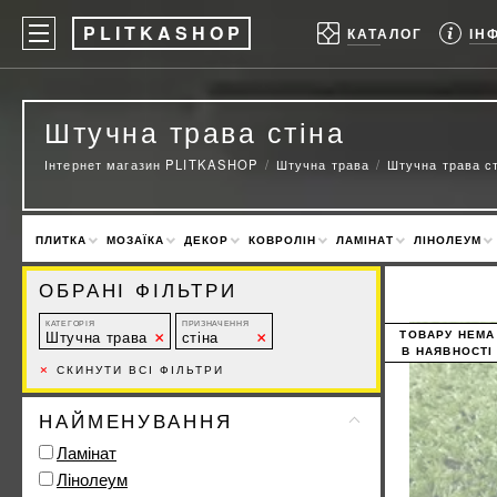
P
LITKASHOP
ІН
КАТАЛОГ
Штучна трава стіна
Інтернет магазин PLITKASHOP
Штучна трава
Штучна трава ст
ПЛИТКА
МОЗАЇКА
ДЕКОР
КОВРОЛІН
ЛАМІНАТ
ЛІНОЛЕУМ
ОБРАНІ ФІЛЬТРИ
КАТЕГОРІЯ
ПРИЗНАЧЕННЯ
Штучна трава
стіна
ТОВАРУ НЕМА
В НАЯВНОСТІ
×
СКИНУТИ ВСІ ФІЛЬТРИ
НАЙМЕНУВАННЯ
Ламінат
Лінолеум