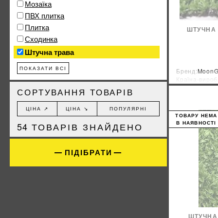
Мозаїка
ПВХ плитка
Плитка
ШТУЧНА
Сходинка
Штучна трава
ПОКАЗАТИ ВСІ
Бренд:
MoonG
Країна-вироб
СОРТУВАННЯ ТОВАРІВ
ЦІНА ↗
ЦІНА ↘
ПОПУЛЯРНІ
ТОВАРУ НЕМА
В НАЯВНОСТІ
54
ТОВАРІВ ЗНАЙДЕНО
ПІДІБРАТИ
ШТУЧНА