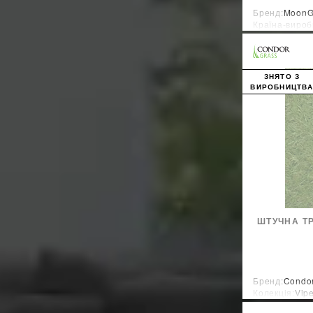
Бренд:
MoonG
Країна-вироб
ЗНЯТО З
ВИРОБНИЦТВ
ШТУЧНА Т
Бренд:
Condor
Колекція:
Vipe
Країна-вироб