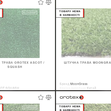
ТОВАРУ НЕМА
В НАЯВНОСТІ
 ТРАВА OROTEX ASCOT /
ШТУЧНА ТРАВА MOONGRA
SQUASH
Бренд:
MoonGrass
OT SQUASH
Країна-виробник:
Китай
ник:
Бельгия
ТОВАРУ НЕМА
В НАЯВНОСТІ