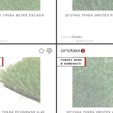
А ТРАВА BETAP ESCADA
ШТУЧНА ТРАВА OROTEX 
Бренд:
Orotex
CADA
Колекція:
PARKLAND
ник:
Голландия
Країна-виробник:
Бельгия
ТОВАРУ НЕМА
В НАЯВНОСТІ
 ТРАВА ECOGRASS U-40
ШТУЧНА ТРАВА OROTEX 