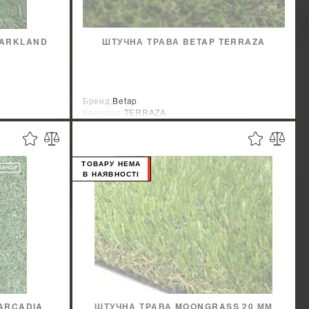
PARKLAND
ШТУЧНА ТРАВА BETAP TERRAZA
Бренд:
Betap
Колекція:
TERRAZA
Країна-виробник:
Голландия
ТОВАРУ НЕМА
В НАЯВНОСТІ
ARCADIA
ШТУЧНА ТРАВА MOONGRASS 20 ММ