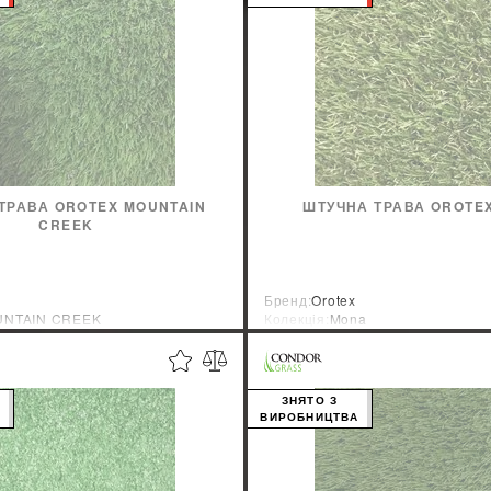
ТРАВА OROTEX MOUNTAIN
ШТУЧНА ТРАВА OROTE
CREEK
Бренд:
Orotex
NTAIN CREEK
Колекція:
Mona
ник:
Бельгия
Країна-виробник:
Бельгия
ЗНЯТО З
А
ВИРОБНИЦТВА