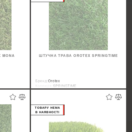
X MONA
ШТУЧНА ТРАВА OROTEX SPRINGTIME
Бренд:
Orotex
Колекція:
SPRINGTIME
Країна-виробник:
Бельгия
ТОВАРУ НЕМА
В НАЯВНОСТІ