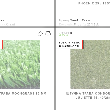
PHOENIX 25 / 13S
ass
Бренд:
Condor Grass
ник:
Китай
Колекція:
Phoenix 25/13st.
Країна-виробник:
Нидерланды
ТОВАРУ НЕМА
В НАЯВНОСТІ
ТРАВА MOONGRASS 12 ММ
ШТУЧНА ТРАВА CONDO
JULIETTE 45, 40/28