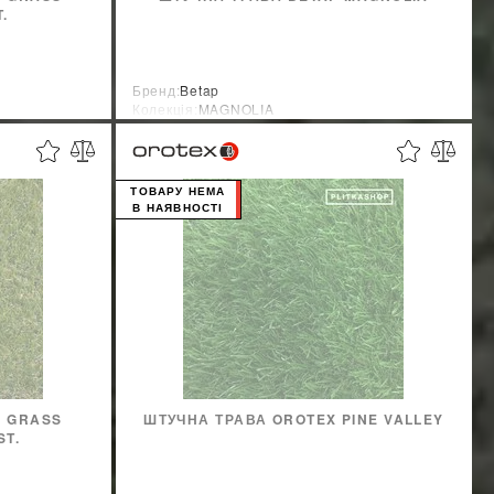
T.
Бренд:
Betap
Колекція:
MAGNOLIA
Країна-виробник:
Голландия
ТОВАРУ НЕМА
В НАЯВНОСТІ
R GRASS
ШТУЧНА ТРАВА OROTEX PINE VALLEY
ST.