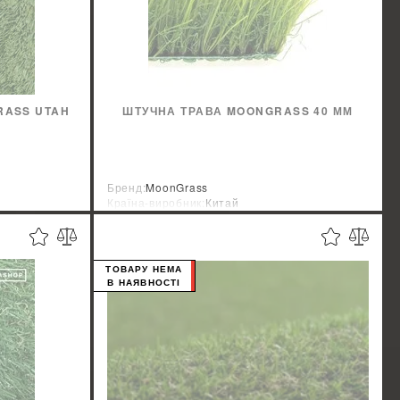
RASS UTAH
ШТУЧНА ТРАВА MOONGRASS 40 ММ
Бренд:
MoonGrass
Країна-виробник:
Китай
ТОВАРУ НЕМА
В НАЯВНОСТІ