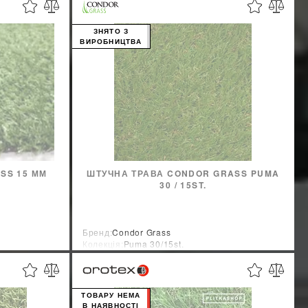
ЗНЯТО З
ВИРОБНИЦТВА
SS 15 ММ
ШТУЧНА ТРАВА CONDOR GRASS PUMA
30 / 15ST.
Бренд:
Condor Grass
Колекція:
Puma 30/15st.
Країна-виробник:
Нидерланды
ТОВАРУ НЕМА
В НАЯВНОСТІ