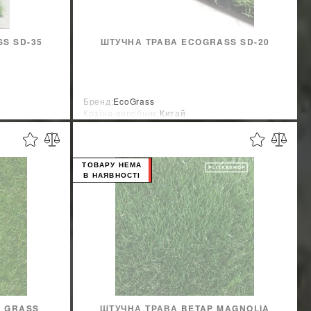
S SD-35
ШТУЧНА ТРАВА ECOGRASS SD-20
Бренд:
EcoGrass
Країна-виробник:
Китай
ТОВАРУ НЕМА
В НАЯВНОСТІ
R GRASS
ШТУЧНА ТРАВА BETAP MAGNOLIA