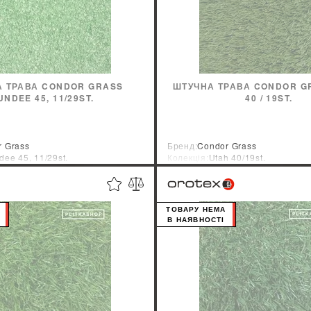
 ТРАВА CONDOR GRASS
ШТУЧНА ТРАВА CONDOR G
UNDEE 45, 11/29ST.
40 / 19ST.
 Grass
Бренд:
Condor Grass
ee 45, 11/29st.
Колекція:
Utah 40/19st.
ник:
Нидерланды
Країна-виробник:
Нидерланды
ТОВАРУ НЕМА
В НАЯВНОСТІ