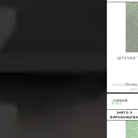
ШТУЧНА 
Бренд:
Orotex
Колекція:
MOU
Країна-вироб
ЗНЯТО З
ВИРОБНИЦТВ