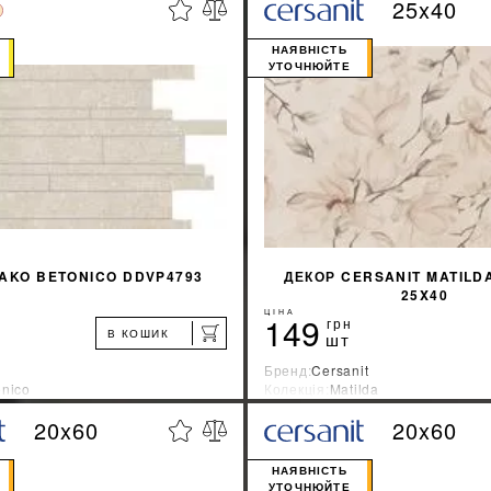
25x40
%
ДІЗНАТИСЯ ЗНИЖКУ
ДІЗНАТИСЯ ЗНИ
НАЯВНІСТЬ
УТОЧНЮЙТЕ
КУПИТИ
КУПИТИ
AKO BETONICO DDVP4793
ДЕКОР CERSANIT MATILD
25X40
ЦІНА
149
грн
В КОШИК
шт
Бренд:
Cersanit
onico
Колекція:
Matilda
ник:
Чехия
Країна-виробник:
Украина
20x60
20x60
%
ДІЗНАТИСЯ ЗНИЖКУ
ДІЗНАТИСЯ ЗНИ
НАЯВНІСТЬ
УТОЧНЮЙТЕ