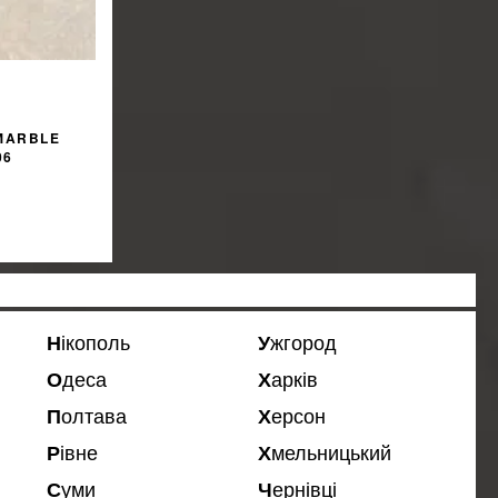
MARBLE
06
%
ЖКУ
Нікополь
Ужгород
Одеса
Харків
Полтава
Херсон
Рівне
Хмельницький
Суми
Чернівці