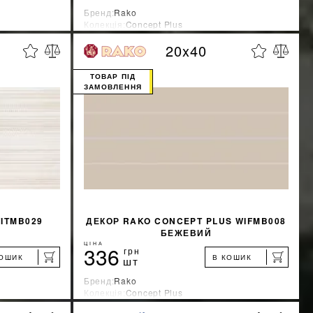
Бренд:
Rako
Колекція:
Concept Plus
Країна-виробник:
Чехия
20x40
%
%
ЖКУ
ДІЗНАТИСЯ ЗНИЖКУ
ТОВАР ПІД
ЗАМОВЛЕННЯ
КУПИТИ
ITMB029
ДЕКОР RAKO CONCEPT PLUS WIFMB008
БЕЖЕВИЙ
ЦІНА
336
грн
КОШИК
В КОШИК
шт
Бренд:
Rako
Колекція:
Concept Plus
Країна-виробник:
Чехия