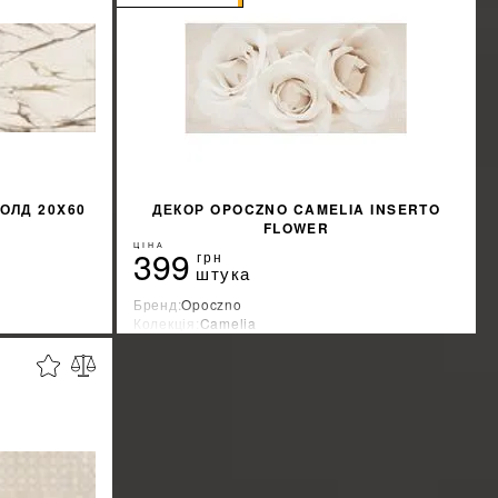
ОЛД 20X60
ДЕКОР OPOCZNO CAMELIA INSERTO
FLOWER
ЦІНА
399
грн
штука
Бренд:
Opoczno
Колекція:
Camelia
Країна-виробник:
Украина
%
%
ЖКУ
ДІЗНАТИСЯ ЗНИЖКУ