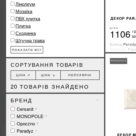
Лінолеум
Мозаїка
ПВХ плитка
ДЕКОР PAR
Плитка
ЦІНА
1106
г
Сходинка
ш
Штучна трава
Бренд:
Parad
Колекція:
Fan
ПОКАЗАТИ ВСІ
Країна-вироб
СОРТУВАННЯ ТОВАРІВ
ЦІНА ↗
ЦІНА ↘
ПОПУЛЯРНІ
20
ТОВАРІВ ЗНАЙДЕНО
БРЕНД
Cersanit
4
MONOPOLE
7
Opoczno
2
Paradyz
1
ДЕКОР M