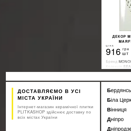
ДЕКОР 
MARFI
ЦІНА
916
грн
шт
Бренд:
MONO
Колекція:
SE
Країна-вироб
Бердянсь
ДОСТАВЛЯЄМО В УСІ
МІСТА УКРАЇНИ
Біла Цер
Інтернет-магазин керамічної плитки
Вінниця
PLITKASHOP здійснює доставку по
всіх містах України
Дніпро
Дніпрод