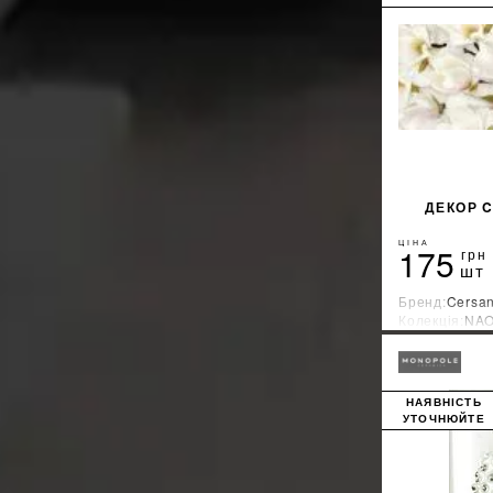
ДЕКОР C
ЦІНА
175
грн
шт
Бренд:
Cersan
Колекція:
NAO
Країна-вироб
НАЯВНІСТЬ
УТОЧНЮЙТЕ