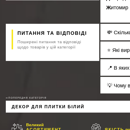
Житомир
💸 Скіль
ПИТАННЯ ТА ВІДПОВІДІ
Поширені питання та відповіді
щодо товарів у цій категорії
⭐ Які ви
📍 В яки
💡 Чому 
↢ПОПЕРЕДНЯ КАТЕГОРІЯ
ДЕКОР ДЛЯ ПЛИТКИ БІЛИЙ
Великий
АСОРТИМЕНТ
ЯКІСТЬ
по