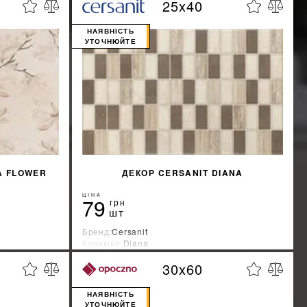
25x40
%
%
ЖКУ
ДІЗНАТИСЯ ЗНИЖКУ
НАЯВНІСТЬ
УТОЧНЮЙТЕ
КУПИТИ
A FLOWER
ДЕКОР CERSANIT DIANA
ЦІНА
79
грн
шт
Бренд:
Cersanit
Колекція:
Diana
Країна-виробник:
Украина
30x60
%
%
ЖКУ
ДІЗНАТИСЯ ЗНИЖКУ
НАЯВНІСТЬ
УТОЧНЮЙТЕ