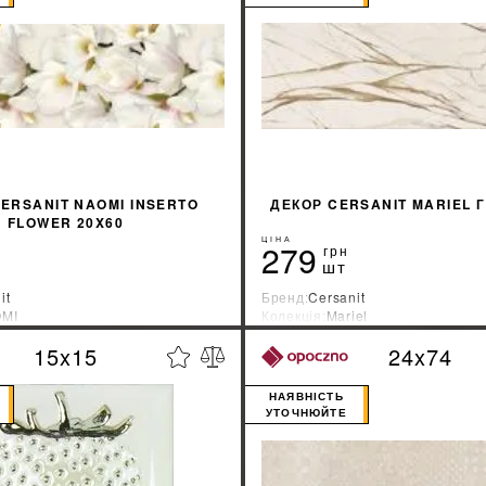
КУПИТИ
ERSANIT NAOMI INSERTO
ДЕКОР CERSANIT MARIEL Г
FLOWER 20X60
ЦІНА
279
грн
шт
it
Бренд:
Cersanit
MI
Колекція:
Mariel
ник:
Украина
Країна-виробник:
Украина
15x15
24x74
%
ДІЗНАТИСЯ ЗНИЖКУ
ДІЗНАТИСЯ ЗНИ
НАЯВНІСТЬ
УТОЧНЮЙТЕ