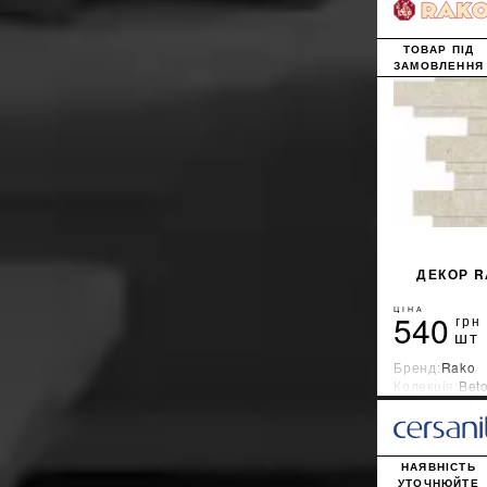
ТОВАР ПІД
ЗАМОВЛЕННЯ
ДЕКОР R
ЦІНА
540
грн
шт
Бренд:
Rako
Колекція:
Bet
Країна-вироб
НАЯВНІСТЬ
УТОЧНЮЙТЕ