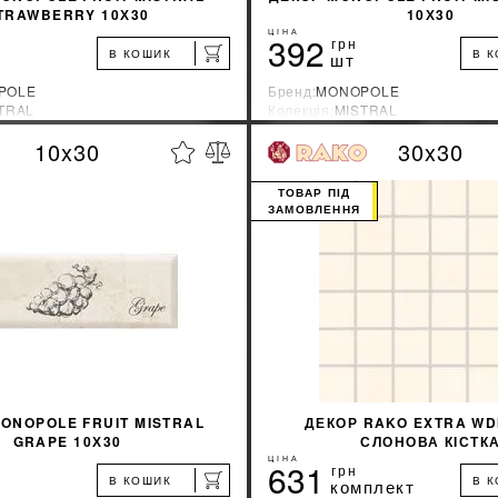
TRAWBERRY 10Х30
10Х30
ЦІНА
392
грн
В КОШИК
В 
шт
POLE
Бренд:
MONOPOLE
TRAL
Колекція:
MISTRAL
ник:
Испания
Країна-виробник:
Испания
10x30
30x30
%
ДІЗНАТИСЯ ЗНИЖКУ
ДІЗНАТИСЯ ЗНИ
ТОВАР ПІД
ЗАМОВЛЕННЯ
КУПИТИ
КУПИТИ
ONOPOLE FRUIT MISTRAL
ДЕКОР RAKO EXTRA WD
GRAPE 10Х30
СЛОНОВА КІСТК
ЦІНА
631
грн
В КОШИК
В 
комплект