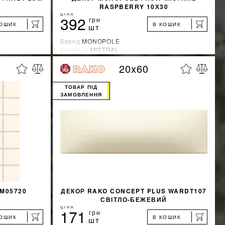
RASPBERRY 10Х30
ЦІНА
392
грн
КОШИК
В КОШИК
шт
Бренд:
MONOPOLE
Колекція:
MISTRAL
Країна-виробник:
Испания
20x60
%
%
ЖКУ
ДІЗНАТИСЯ ЗНИЖКУ
ТОВАР ПІД
ЗАМОВЛЕННЯ
КУПИТИ
M05720
ДЕКОР RAKO CONCEPT PLUS WARDT107
А
СВІТЛО-БЕЖЕВИЙ
ЦІНА
171
грн
КОШИК
В КОШИК
шт