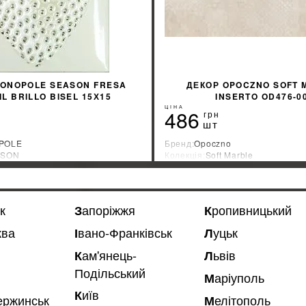
MONOPOLE SEASON FRESA
ДЕКОР OPOCZNO SOFT 
L BRILLO BISEL 15Х15
INSERTO OD476-0
ЦІНА
486
грн
шт
POLE
Бренд:
Opoczno
ASON
Колекція:
Soft Marble
ник:
Испания
Країна-виробник:
Польша
%
ДІЗНАТИСЯ ЗНИЖКУ
ДІЗНАТИСЯ ЗНИ
к
Запоріжжя
Кропивницький
ква
Івано-Франківськ
Луцьк
Львів
Кам'янець-
Подільський
Маріуполь
Київ
зержинськ
Мелітополь