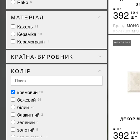
Rako
6
S
ЦІНА
392
грн
МАТЕРІАЛ
шт
Бренд:
MONO
Кахель
18
Колекція:
MIS
Кераміка
19
Країна-вироб
Керамограніт
1
КРАЇНА-ВИРОБНИК
Індія
31
КОЛІР
Іспанія
82
Італія
8
Польща
78
кремовий
20
Туреччина
14
бежевий
54
Україна
27
білий
75
Чехія
76
блакитний
2
ДЕКОР M
зелений
6
золотий
ЦІНА
5
392
грн
шт
коричневий
23