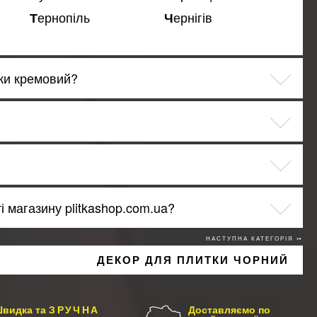
Тернопіль
Чернігів
тки кремовий?
 магазину plitkashop.com.ua?
НАСТУПНА КАТЕГОРІЯ ↣
ДЕКОР ДЛЯ ПЛИТКИ ЧОРНИЙ
видка та
ЗРУЧНА
Доставляємо по