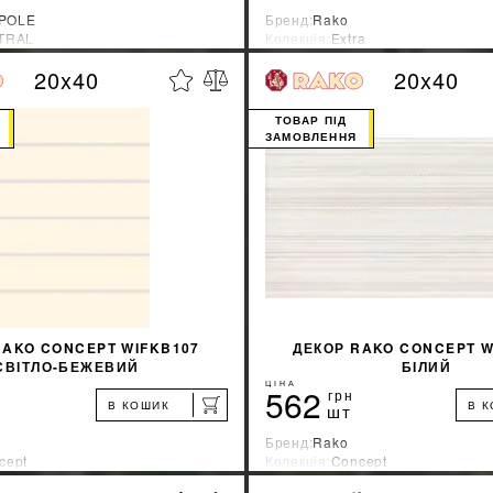
POLE
Бренд:
Rako
TRAL
Колекція:
Extra
ник:
Испания
Країна-виробник:
Чехия
20x40
20x40
%
ДІЗНАТИСЯ ЗНИЖКУ
ДІЗНАТИСЯ ЗНИ
ТОВАР ПІД
ЗАМОВЛЕННЯ
КУПИТИ
КУПИТИ
RAKO CONCEPT WIFKB107
ДЕКОР RAKO CONCEPT W
СВІТЛО-БЕЖЕВИЙ
БІЛИЙ
ЦІНА
562
грн
В КОШИК
В 
шт
Бренд:
Rako
cept
Колекція:
Concept
ник:
Чехия
Країна-виробник:
Чехия