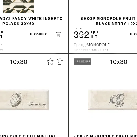
ADYZ FANCY WHITE INSERTO
ДЕКОР MONOPOLE FRUIT
POLYSK 30X60
BLACKBERRY 10Х
ЦІНА
392
рн
грн
В КОШИК
В 
т
шт
yz
Бренд:
MONOPOLE
cy
Колекція:
MISTRAL
ник:
Польша
Країна-виробник:
Испания
10x30
10x30
%
ДІЗНАТИСЯ ЗНИЖКУ
ДІЗНАТИСЯ ЗНИ
КУПИТИ
КУПИТИ
ONOPOLE FRUIT MISTRAL
ДЕКОР MONOPOLE FRUIT MI