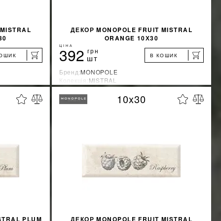
 MISTRAL
ДЕКОР MONOPOLE FRUIT MISTRAL
30
ORANGE 10Х30
ЦІНА
392
грн
КОШИК
В КОШИК
шт
Бренд:
MONOPOLE
Колекція:
MISTRAL
Країна-виробник:
Испания
10x30
%
%
ЖКУ
ДІЗНАТИСЯ ЗНИЖКУ
КУПИТИ
STRAL PLUM
ДЕКОР MONOPOLE FRUIT MISTRAL