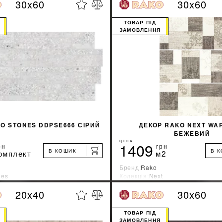
30x60
30x60
%
ДІЗНАТИСЯ ЗНИЖКУ
ДІЗНАТИСЯ ЗНИ
ТОВАР ПІД
ЗАМОВЛЕННЯ
КУПИТИ
КУПИТИ
O STONES DDPSE666 СІРИЙ
ДЕКОР RAKO NEXT WA
БЕЖЕВИЙ
ЦІНА
1409
рн
грн
В КОШИК
В 
омплект
м2
Бренд:
Rako
nes
Колекція:
Next
ник:
Чехия
Країна-виробник:
Чехия
20x40
30x60
%
ДІЗНАТИСЯ ЗНИЖКУ
ДІЗНАТИСЯ ЗНИ
ТОВАР ПІД
ЗАМОВЛЕННЯ