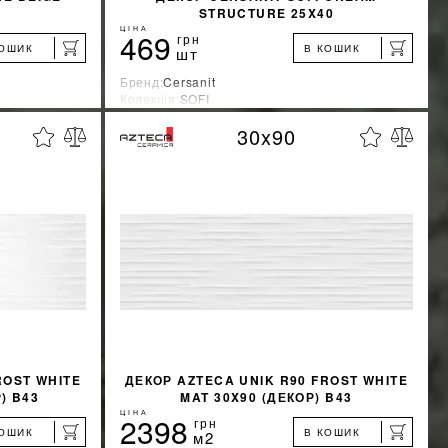
STRUCTURE 25X40
ЦІНА
469
грн
КОШИК
В КОШИК
шт
Бренд:
Cersanit
Колекція:
SOFI
Країна-виробник:
Украина
30x90
%
%
ЖКУ
ДІЗНАТИСЯ ЗНИЖКУ
КУПИТИ
ROST WHITE
ДЕКОР AZTECA UNIK R90 FROST WHITE
) B43
MAT 30X90 (ДЕКОР) B43
ЦІНА
2398
грн
КОШИК
В КОШИК
м2