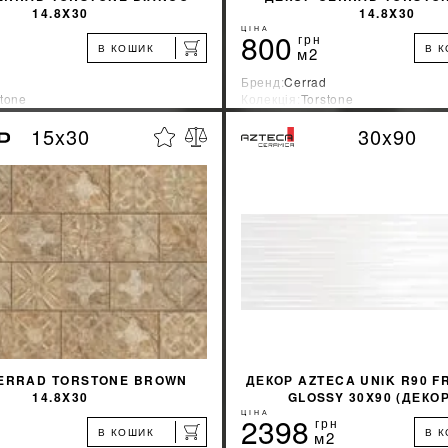
14.8X30
14.8X30
ЦІНА
800
грн
В КОШИК
В 
м2
Бренд:
Cerrad
stone
Колекція:
Torstone
ник:
Польша
Країна-виробник:
Польша
15x30
30x90
%
ДІЗНАТИСЯ ЗНИЖКУ
ДІЗНАТИСЯ ЗНИ
КУПИТИ
КУПИТИ
ERRAD TORSTONE BROWN
ДЕКОР AZTECA UNIK R90 F
14.8X30
GLOSSY 30X90 (ДЕКОР
ЦІНА
2398
грн
В КОШИК
В 
м2