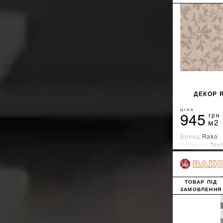
ДЕКОР 
ЦІНА
945
грн
м2
Бренд:
Rako
Колекція:
Text
Країна-вироб
ТОВАР ПІД
ЗАМОВЛЕННЯ