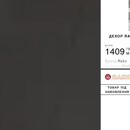
ДЕКОР RA
ЦІНА
1409
г
м
Бренд:
Rako
Колекція:
Nex
Країна-вироб
ТОВАР ПІД
ЗАМОВЛЕННЯ