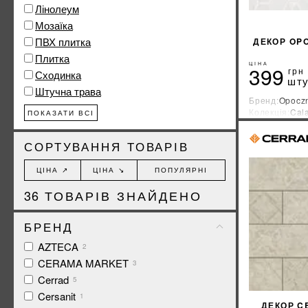
Лінолеум
Мозаїка
ПВХ плитка
ДЕКОР OP
Плитка
ЦІНА
399
грн
Сходинка
шту
Штучна трава
Бренд:
Opocz
Колекція:
Cala
ПОКАЗАТИ ВСІ
Країна-вироб
СОРТУВАННЯ ТОВАРІВ
ЦІНА ↗
ЦІНА ↘
ПОПУЛЯРНІ
36
ТОВАРІВ ЗНАЙДЕНО
БРЕНД
AZTECA
2
CERAMA MARKET
3
Cerrad
5
Cersanit
1
ДЕКОР C