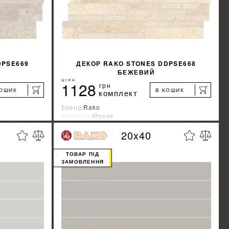
DPSE669
ДЕКОР RAKO STONES DDPSE668
БЕЖЕВИЙ
ЦІНА
1128
грн
КОШИК
В КОШИК
комплект
Бренд:
Rako
Колекція:
Stones
Країна-виробник:
Чехия
20x40
%
%
ЖКУ
ДІЗНАТИСЯ ЗНИЖКУ
ТОВАР ПІД
ЗАМОВЛЕННЯ
КУПИТИ