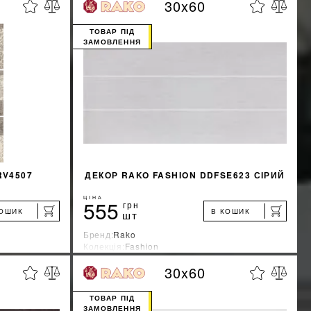
30x60
%
%
ЖКУ
ДІЗНАТИСЯ ЗНИЖКУ
ТОВАР ПІД
ЗАМОВЛЕННЯ
КУПИТИ
RV4507
ДЕКОР RAKO FASHION DDFSE623 СІРИЙ
ЦІНА
555
грн
КОШИК
В КОШИК
шт
Бренд:
Rako
Колекція:
Fashion
Країна-виробник:
Чехия
30x60
%
%
ЖКУ
ДІЗНАТИСЯ ЗНИЖКУ
ТОВАР ПІД
ЗАМОВЛЕННЯ