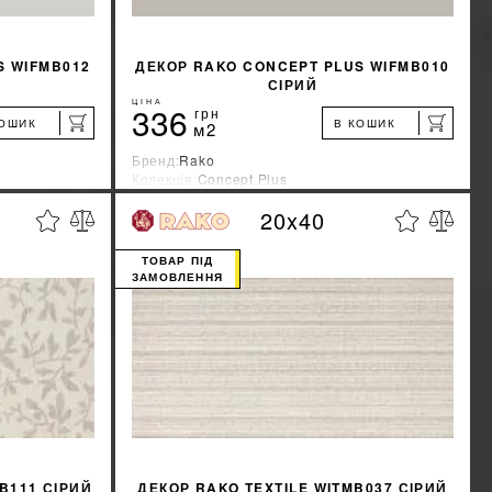
S WIFMB012
ДЕКОР RAKO CONCEPT PLUS WIFMB010
СІРИЙ
ЦІНА
336
грн
КОШИК
В КОШИК
м2
Бренд:
Rako
Колекція:
Concept Plus
Країна-виробник:
Чехия
20x40
%
%
ЖКУ
ДІЗНАТИСЯ ЗНИЖКУ
ТОВАР ПІД
ЗАМОВЛЕННЯ
КУПИТИ
B111 СІРИЙ
ДЕКОР RAKO TEXTILE WITMB037 СІРИЙ