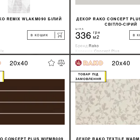
KO REMIX WLAKM090 БІЛИЙ
ДЕКОР RAKO CONCEPT PLU
СВІТЛО-СІРИЙ
ЦІНА
336
грн
В КОШИК
В 
м2
Бренд:
Rako
ix
Колекція:
Concept Plus
ник:
Чехия
Країна-виробник:
Чехия
20x40
20x40
%
ДІЗНАТИСЯ ЗНИЖКУ
ДІЗНАТИСЯ ЗНИ
ТОВАР ПІД
ЗАМОВЛЕННЯ
КУПИТИ
КУПИТИ
O CONCEPT PLUS WIFMB009
ДЕКОР RAKO TEXTILE WADM