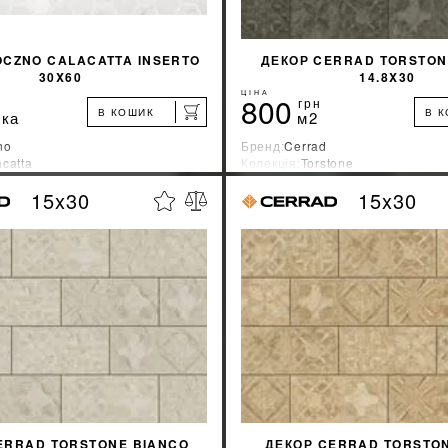
OCZNO CALACATTA INSERTO
ДЕКОР CERRAD TORSTON
30X60
14.8X30
ЦІНА
800
грн
В КОШИК
В 
ка
м2
no
Бренд:
Cerrad
catta
Колекція:
Torstone
ник:
Польша
Країна-виробник:
Польша
15x30
15x30
%
ДІЗНАТИСЯ ЗНИЖКУ
ДІЗНАТИСЯ ЗНИ
КУПИТИ
КУПИТИ
ERRAD TORSTONE BIANCO
ДЕКОР CERRAD TORSTON