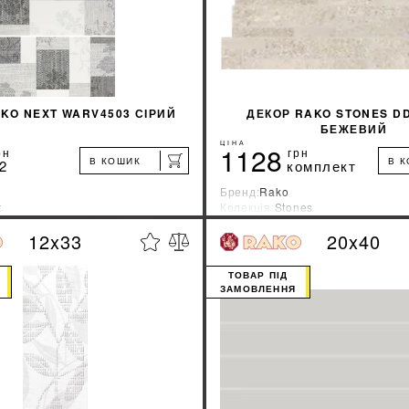
KO NEXT WARV4503 СІРИЙ
ДЕКОР RAKO STONES D
БЕЖЕВИЙ
ЦІНА
1128
рн
грн
В КОШИК
В 
2
комплект
Бренд:
Rako
t
Колекція:
Stones
ник:
Чехия
Країна-виробник:
Чехия
12x33
20x40
%
ДІЗНАТИСЯ ЗНИЖКУ
ДІЗНАТИСЯ ЗНИ
ТОВАР ПІД
ЗАМОВЛЕННЯ
КУПИТИ
КУПИТИ