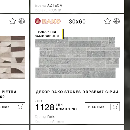
Бренд:
AZTECA
Колекція:
UNIK
Країна-виробник:
Испания
30x60
%
%
ЖКУ
ДІЗНАТИСЯ ЗНИЖКУ
ТОВАР ПІД
ЗАМОВЛЕННЯ
КУПИТИ
 PIETRA
ДЕКОР RAKO STONES DDPSE667 СІРИЙ
60
ЦІНА
1128
грн
КОШИК
В КОШИК
комплект
Бренд:
Rako
Колекція:
Stones
Країна-виробник:
Чехия