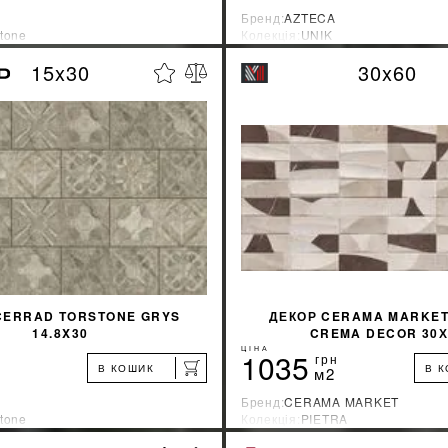
Бренд:
AZTECA
stone
Колекція:
UNIK
ник:
Польша
Країна-виробник:
Испания
15x30
30x60
%
ДІЗНАТИСЯ ЗНИЖКУ
ДІЗНАТИСЯ ЗНИ
КУПИТИ
КУПИТИ
CERRAD TORSTONE GRYS
ДЕКОР CERAMA MARKET
14.8X30
CREMA DECOR 30Х
ЦІНА
1035
грн
В КОШИК
В 
м2
Бренд:
CERAMA MARKET
stone
Колекція:
PIETRA
ник:
Польша
Країна-виробник:
Индия