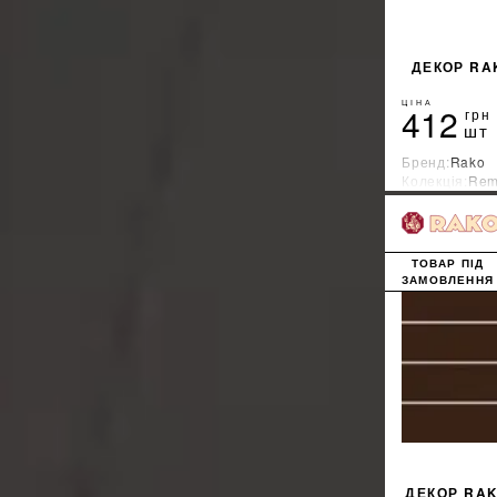
ДЕКОР RA
ЦІНА
412
грн
шт
Бренд:
Rako
Колекція:
Rem
Країна-вироб
ТОВАР ПІД
ЗАМОВЛЕННЯ
ДЕКОР RAK