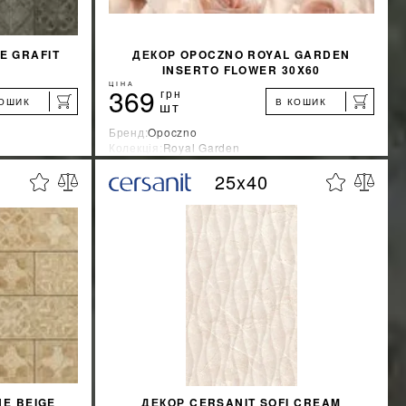
E GRAFIT
ДЕКОР OPOCZNO ROYAL GARDEN
INSERTO FLOWER 30X60
ЦІНА
369
грн
КОШИК
В КОШИК
шт
Бренд:
Opoczno
Колекція:
Royal Garden
Країна-виробник:
Польша
25x40
%
%
ЖКУ
ДІЗНАТИСЯ ЗНИЖКУ
КУПИТИ
E BEIGE
ДЕКОР CERSANIT SOFI CREAM