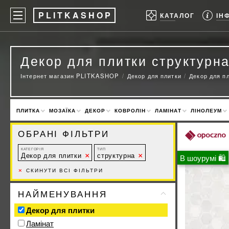
P
LITKASHOP
ІН
КАТАЛОГ
Декор для плитки структурн
Інтернет магазин PLITKASHOP
Декор для плитки
Декор для п
ПЛИТКА
МОЗАЇКА
ДЕКОР
КОВРОЛІН
ЛАМІНАТ
ЛІНОЛЕУМ
ОБРАНІ ФІЛЬТРИ
КАТЕГОРІЯ
ТИП
Декор для плитки
структурна
В шоурумі 🛍
×
СКИНУТИ ВСІ ФІЛЬТРИ
НАЙМЕНУВАННЯ
Декор для плитки
Ламінат