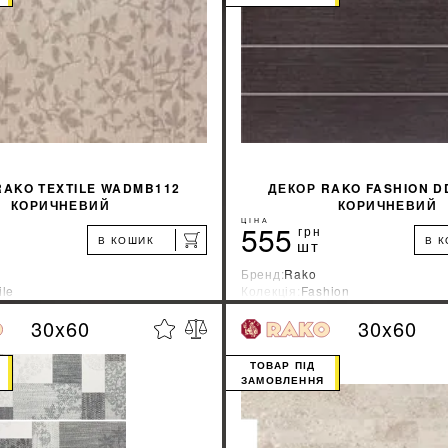
КУПИТИ
КУПИТИ
RAKO TEXTILE WADMB112
ДЕКОР RAKO FASHION D
КОРИЧНЕВИЙ
КОРИЧНЕВИЙ
ЦІНА
555
грн
В КОШИК
В 
шт
Бренд:
Rako
ile
Колекція:
Fashion
ник:
Чехия
Країна-виробник:
Чехия
30x60
30x60
%
ДІЗНАТИСЯ ЗНИЖКУ
ДІЗНАТИСЯ ЗНИ
ТОВАР ПІД
ЗАМОВЛЕННЯ
КУПИТИ
КУПИТИ