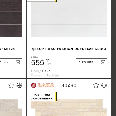
КУПИТИ
DFSE624
ДЕКОР RAKO FASHION DDFSE622 БІЛИЙ
ЦІНА
555
грн
КОШИК
В КОШИК
шт
Бренд:
Rako
Колекція:
Fashion
Країна-виробник:
Чехия
30x60
%
%
ЖКУ
ДІЗНАТИСЯ ЗНИЖКУ
ТОВАР ПІД
ЗАМОВЛЕННЯ
КУПИТИ