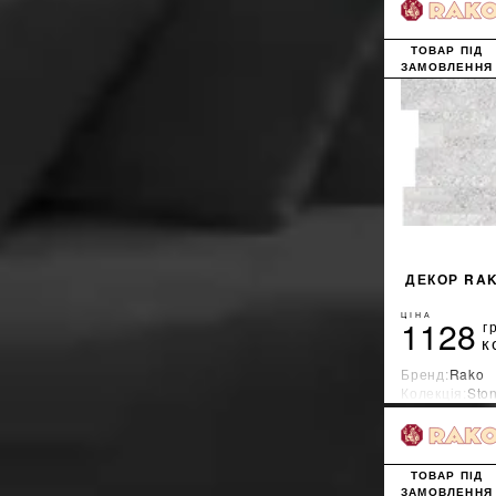
ТОВАР ПІД
ЗАМОВЛЕННЯ
ДЕКОР RAK
ЦІНА
1128
г
к
Бренд:
Rako
Колекція:
Sto
Країна-вироб
ТОВАР ПІД
ЗАМОВЛЕННЯ