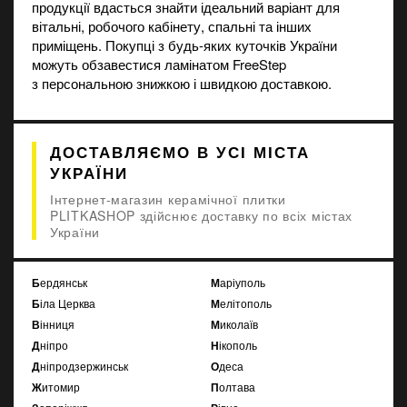
продукції вдасться знайти ідеальний варіант для
вітальні, робочого кабінету, спальні та інших
приміщень. Покупці з будь-яких куточків України
можуть обзавестися ламінатом FreeStep
з персональною знижкою і швидкою доставкою.
ДОСТАВЛЯЄМО В УСІ МІСТА
УКРАЇНИ
Інтернет-магазин керамічної плитки
PLITKASHOP здійснює доставку по всіх містах
України
Бердянськ
Маріуполь
Біла Церква
Мелітополь
Вінниця
Миколаїв
Дніпро
Нікополь
Дніпродзержинськ
Одеса
Житомир
Полтава