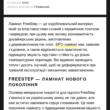
Колекція:
Unix
Країна-виробник:
Германия
Ламінат FreeStep — це оздоблювальний матеріал,
який за властивостями схожий з керамічною плиткою
і мармуром, при цьому має велику різноманітність
дизайнерських рішень, виготовлених
з деревоволокнистих плит.
SPC-ламінат
має замкове
з’єднання, а також відрізняється практичністю,
підвищену міцність підстави і стійкість до різких
температурних перепадів. Він відмінно проводить
тепло і досить гнучкий, щоб не деформуватися при
тривалій експлуатації і механічних навантаженнях.
FREESTEP — ЛАМІНАТ НОВОГО
ПОКОЛІННЯ
Полімер-мінеральне покриття для підлоги FreeStep
з’явилося на українському ринку не так давно, але
вже встигло завоювати серця споживачів. Це нове
покоління
ламінату
з підвищеним показником міцності,