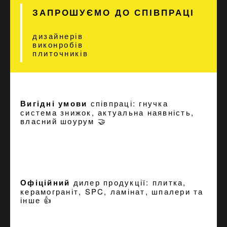
ЗАПРОШУЄМО ДО СПІВПРАЦІ
дизайнерів
виконробів
плиточників
Вигідні умови
співпраці: гнучка
система знижок, актуальна наявність,
власний шоурум 🤝
Офіційний
дилер продукції: плитка,
керамограніт, SPC, ламінат, шпалери та
інше 👍