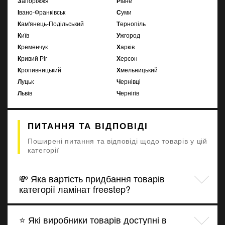
Запоріжжя
Рівне
Івано-Франківськ
Суми
Кам'янець-Подільський
Тернопіль
Київ
Ужгород
Кременчук
Харків
Кривий Ріг
Херсон
Кропивницький
Хмельницький
Луцьк
Чернівці
Львів
Чернігів
ПИТАННЯ ТА ВІДПОВІДІ
Поширені питання та відповіді щодо товарів у цій
категорії
💸 Яка вартість придбання товарів
категорії ламінат freestep?
⭐ Які виробники товарів доступні в