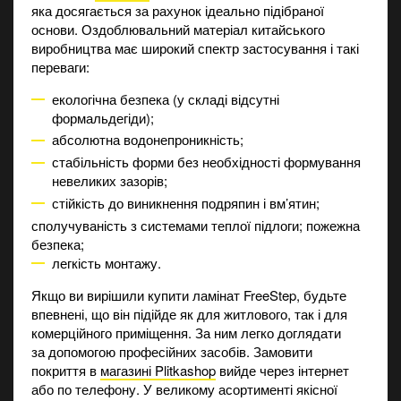
яка досягається за рахунок ідеально підібраної
основи. Оздоблювальний матеріал китайського
виробництва має широкий спектр застосування і такі
переваги:
екологічна безпека (у складі відсутні
формальдегіди);
абсолютна водонепроникність;
стабільність форми без необхідності формування
невеликих зазорів;
стійкість до виникнення подряпин і вм’ятин;
сполучуваність з системами теплої підлоги; пожежна
безпека;
легкість монтажу.
Якщо ви вирішили купити ламінат FreeStep, будьте
впевнені, що він підійде як для житлового, так і для
комерційного приміщення. За ним легко доглядати
за допомогою професійних засобів. Замовити
покриття в
магазині Plitkashop
вийде через інтернет
або по телефону. У великому асортименті якісної