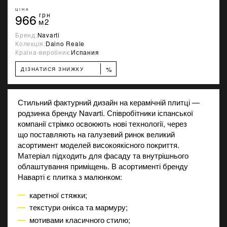
ЦІНА
966
грн
м2
Бренд:
Navarti
Колекція:
Daino Reale
Країна-виробник:
Испания
%
ДІЗНАТИСЯ ЗНИЖКУ
Стильний фактурний дизайн на керамічній плитці —
родзинка бренду Navarti. Співробітники іспанської
компанії стрімко освоюють нові технології, через
що поставляють на галузевий ринок великий
асортимент моделей високоякісного покриття.
Матеріал підходить для фасаду та внутрішнього
облаштування приміщень. В асортименті бренду
Наварті є плитка з малюнком:
каретної стяжки;
текстури онікса та мармуру;
мотивами класичного стилю;