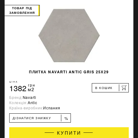
ТОВАР ПІД
ЗАМОВЛЕННЯ
ПЛИТКА NAVARTI ANTIC GRIS 25Х29
ЦІНА
1382
грн
В КОШИК
м2
Бренд:
Navarti
Колекція:
Antic
Країна-виробник:
Испания
%
ДІЗНАТИСЯ ЗНИЖКУ
КУПИТИ