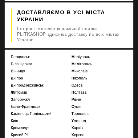
ДОСТАВЛЯЄМО В УСІ МІСТА
УКРАЇНИ
Інтернет-магазин керамічної плитки
PLITKASHOP здійснює доставку по всіх містах
України
Бердянськ
Маріуполь
Біла Церква
Мелітополь
Вінниця
Миколаїв
Дніпро
Нікополь
Дніпродзержинськ
Одеса
Житомир
Полтава
Запоріжжя
Рівне
Івано-Франківськ
Суми
Кам'янець-Подільський
Тернопіль
Київ
Ужгород
Кременчук
Харків
Кривий Ріг
Херсон