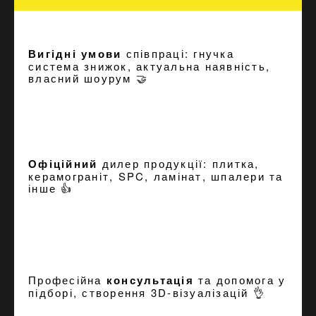
Вигідні умови
співпраці: гнучка
система знижок, актуальна наявність,
власний шоурум 🤝
Офіційний
дилер продукції: плитка,
керамограніт, SPC, ламінат, шпалери та
інше 👍
Професійна
консультація
та допомога у
підборі, створення
3D-візуалізацій
👌