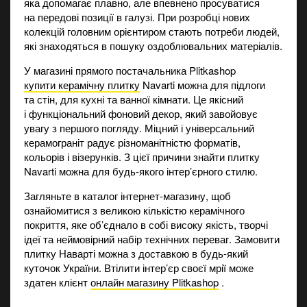
яка допомагає плавно, але впевнено просуватися
на передові позиції в галузі. При розробці нових
колекцій головним орієнтиром стають потреби людей,
які знаходяться в пошуку оздоблювальних матеріалів.
У магазині прямого постачальника Plitkashop
купити керамічну плитку
Navarti можна для підлоги
та стін, для кухні та ванної кімнати. Це якісний
і функціональний фоновий декор, який завойовує
увагу з першого погляду. Міцний і універсальний
керамограніт радує різноманітністю форматів,
кольорів і візерунків. З цієї причини знайти плитку
Navarti можна для будь-якого інтер’єрного стилю.
Загляньте в каталог інтернет-магазину, щоб
ознайомитися з великою кількістю керамічного
покриття, яке об’єднало в собі високу якість, творчі
ідеї та неймовірний набір технічних переваг. Замовити
плитку Наварті можна з доставкою в будь-який
куточок України. Втілити інтер’єр своєї мрії може
здатен клієнт
онлайн магазину Plitkashop
.