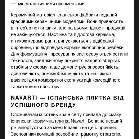
мінімалістичними орнаментами.
Керамічний матеріал іспанської фабрики поданий
красивими керамічними моделями. Вони привносять
в інтер’єр нотки шику, але на цьому гідності продукції
не закінчуються. Настінна та підлогова кераміка,
а також керамограніт, випускаються з відібраної
сировини, що відповідає нормам екологічної безпеки.
Для формування і пресування застосовуються останні
технології, завдяки чому покриття надовго зберігає
стабільну форму, а ще демонструє зносостійкість,
довговічність, пожежобезпечність та інші якості,
важливі для комфортної експлуатації комерційного
та житлового простору.
NAVARTI — ІСПАНСЬКА ПЛИТКА ВІД
УСПІШНОГО БРЕНДУ
Споживачам із сотень країн світу припала до смаку
іспанська керамічна
плитка
Navarti. Вона не перший
рік імпортується за межі Іспанії, і на це є причини.
Засновники компанії розробили грамотну стратегію,