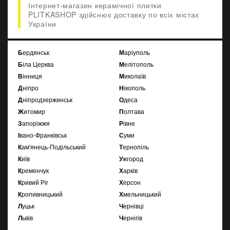
Інтернет-магазин керамічної плитки
PLITKASHOP здійснює доставку по всіх містах
України
Бердянськ
Маріуполь
Біла Церква
Мелітополь
Вінниця
Миколаїв
Дніпро
Нікополь
Дніпродзержинськ
Одеса
Житомир
Полтава
Запоріжжя
Рівне
Івано-Франківськ
Суми
Кам'янець-Подільський
Тернопіль
Київ
Ужгород
Кременчук
Харків
Кривий Ріг
Херсон
Кропивницький
Хмельницький
Луцьк
Чернівці
Львів
Чернігів