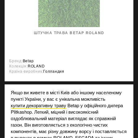
ШТУЧНА ТРАВА BETAP ROLAND
Бренд:
Betap
Колекція:
ROLAND
Країна-виробник:
Голландия
Якщо ви живете в місті Київ або іншому населеному
пункті України, у вас є унікальна можливість
купити декоративну траву
Betap у офіційного дилера
Plitkashop. Легкий, міцний і високоякісний
оздоблювальний матеріал виглядає як справжній
газон. Він виготовляється з екологічно чистих
компонентів, має різну довжину ворсу і поставляється
в рулонах в рамках ROLAND, ESCADA та інших