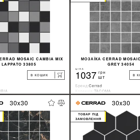
КУПИТИ
КУПИТИ
ERRAD MOSAIC CAMBIA MIX
МОЗАЇКА CERRAD MOSAI
LAPPATO 33805
GREY 34054
ЦІНА
1037
грн
В КОШИК
В 
шт
Бренд:
Cerrad
BIA
Колекція:
TACOMA
ник:
Польша
Країна-виробник:
Польша
30x30
30x30
%
ДІЗНАТИСЯ ЗНИЖКУ
ДІЗНАТИСЯ ЗНИ
ТОВАР ПІД
ЗАМОВЛЕННЯ
КУПИТИ
КУПИТИ