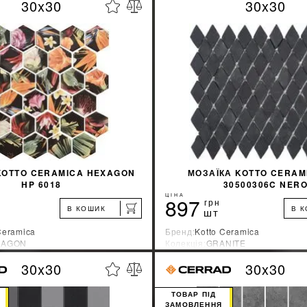
30x30
30x30
%
ДІЗНАТИСЯ ЗНИЖКУ
ДІЗНАТИСЯ ЗНИ
КУПИТИ
КУПИТИ
KOTTO CERAMICA HEXAGON
МОЗАЇКА KOTTO CERAM
HP 6018
30500306C NER
ЦІНА
897
грн
В КОШИК
В 
шт
Ceramica
Бренд:
Kotto Ceramica
XAGON
Колекція:
GRANITE
ник:
Украина
Країна-виробник:
Украина
30x30
30x30
%
ДІЗНАТИСЯ ЗНИЖКУ
ДІЗНАТИСЯ ЗНИ
ТОВАР ПІД
ЗАМОВЛЕННЯ