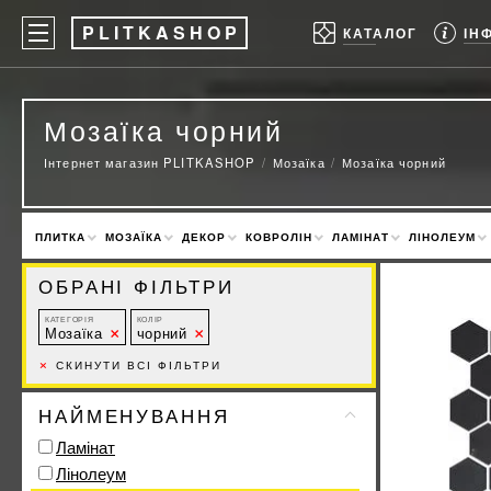
P
LITKASHOP
ІН
КАТАЛОГ
Мозаїка чорний
Інтернет магазин PLITKASHOP
Мозаїка
Мозаїка чорний
ПЛИТКА
МОЗАЇКА
ДЕКОР
КОВРОЛІН
ЛАМІНАТ
ЛІНОЛЕУМ
ОБРАНІ ФІЛЬТРИ
КАТЕГОРІЯ
КОЛІР
Мозаїка
чорний
×
СКИНУТИ ВСІ ФІЛЬТРИ
НАЙМЕНУВАННЯ
Ламінат
Лінолеум