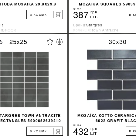
ТОВА МОЗАЇКА 29.8X29.8
MOZAIKA SQUARES 59039
25X25
ЦІНА
387
грн
В КОШИК
В 
шт.
it
Бренд:
Stargres
GHBROOK
Колекція:
Town Antracite
ник:
Украина
Країна-виробник:
Польша
25x25
30x30
%
ДІЗНАТИСЯ ЗНИЖКУ
ДІЗНАТИСЯ ЗНИ
КУПИТИ
КУПИТИ
STARGRES TOWN ANTRACITE
МОЗАЇКА KOTTO CERAMIC
ECTANGLES 5900652639410
6022 GRAFIT BLA
25X25
ЦІНА
432
грн
В КОШИК
В 
шт