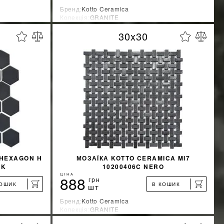
Бренд:
Kotto Ceramica
Колекція:
GRANITE
Країна-виробник:
Украина
30x30
%
%
ЖКУ
ДІЗНАТИСЯ ЗНИЖКУ
КУПИТИ
 HEXAGON H
МОЗАЇКА KOTTO CERAMICA MI7
CK
10200406C NERO
ЦІНА
888
грн
КОШИК
В КОШИК
шт
Бренд:
Kotto Ceramica
Колекція:
GRANITE
Країна-виробник:
Украина