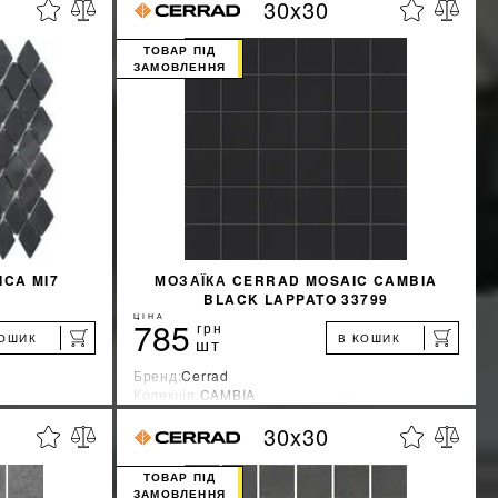
30x30
%
%
ЖКУ
ДІЗНАТИСЯ ЗНИЖКУ
ТОВАР ПІД
ЗАМОВЛЕННЯ
КУПИТИ
ICA MI7
МОЗАЇКА CERRAD MOSAIC CAMBIA
O
BLACK LAPPATO 33799
ЦІНА
785
грн
КОШИК
В КОШИК
шт
Бренд:
Cerrad
Колекція:
CAMBIA
Країна-виробник:
Польша
30x30
%
%
ЖКУ
ДІЗНАТИСЯ ЗНИЖКУ
ТОВАР ПІД
ЗАМОВЛЕННЯ