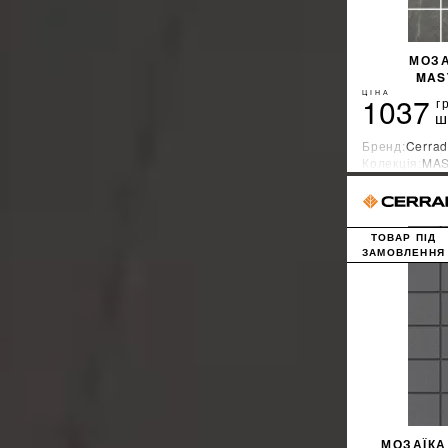
МОЗА
MAS
ЦІНА
1037
г
ш
Бренд:
Cerrad
Колекція:
MA
Країна-вироб
ТОВАР ПІД
ЗАМОВЛЕННЯ
МОЗАЇКА