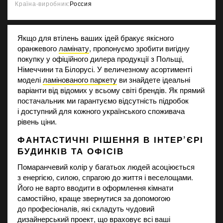
Країна-виробник:
Россия
Якщо для втілень ваших ідей бракує якісного
оранжевого
ламінату
, пропонуємо зробити вигідну
покупку у офіційного дилера продукції з Польщі,
Німеччини та Білорусі. У величезному асортименті
моделі
ламінованого паркету
ви знайдете ідеальні
варіанти від відомих у всьому світі брендів. Як прямий
постачальник ми гарантуємо відсутність підробок
і доступний для кожного українського споживача
рівень ціни.
ФАНТАСТИЧНІ РІШЕННЯ В ІНТЕР’ЄРІ
БУДИНКІВ ТА ОФІСІВ
Помаранчевий колір у багатьох людей асоціюється
з енергією, силою, спрагою до життя і веселощами.
Його не варто вводити в оформлення кімнати
самостійно, краще звернутися за допомогою
до професіоналів, які складуть чудовий
дизайнерський проект, що враховує всі ваші