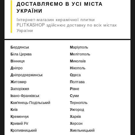
ДОСТАВЛЯЄМО В УСІ МІСТА
УКРАЇНИ
Інтернет-магазин керамічної плитки
PLITKASHOP здійснює доставку по всіх містах
України
Бердянськ
Маріуполь
Біла Церква
Мелітополь
Вінниця
Миколаїв
Дніпро
Нікополь
Дніпродзержинськ
Одеса
Житомир
Полтава
Запоріжжя
Рівне
Івано-Франківськ
Суми
Кам'янець-Подільський
Тернопіль
Київ
Ужгород
Кременчук
Харків
Кривий Ріг
Херсон
Кропивницький
Хмельницький