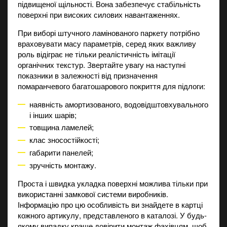
підвищеної щільності. Вона забезпечує стабільність
поверхні при високих силових навантаженнях.
При виборі штучного ламінованого паркету потрібно
враховувати масу параметрів, серед яких важливу
роль відіграє не тільки реалістичність імітації
органічних текстур. Звертайте увагу на наступні
показники в залежності від призначення
помаранчевого багатошарового покриття для підлоги:
наявність амортизованого, водовідштовхувального
і інших шарів;
товщина ламелей;
клас зносостійкості;
габарити панелей;
зручність монтажу.
Проста і швидка укладка поверхні можлива тільки при
використанні замкової системи виробників.
Інформацію про цю особливість ви знайдете в картці
кожного артикулу, представленого в каталозі. У будь-
якому випадку краще довірити монтаж фахівцям, щоб