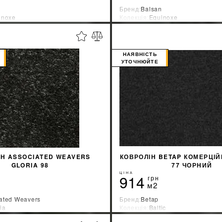
Бренд:
Balsan
inoxe
Колекція:
Equinoxe
ник:
Франция
Країна-виробник:
Франция
%
ДІЗНАТИСЯ ЗНИЖКУ
ДІЗНАТИСЯ ЗНИ
НАЯВНІСТЬ
УТОЧНЮЙТЕ
КУПИТИ
КУПИТИ
ІН ASSOCIATED WEAVERS
КОВРОЛІН BETAP КОМЕРЦІЙ
GLORIA 98
77 ЧОРНИЙ
ЦІНА
914
грн
м2
ated Weavers
Бренд:
Betap
ia
Колекція:
Baltic
ник:
Бельгия
Країна-виробник:
Бельгия