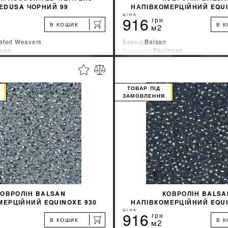
EDUSA ЧОРНИЙ 99
НАПІВКОМЕРЦІЙНИЙ EQUI
ЦІНА
916
грн
В КОШИК
В 
м2
ated Weavers
Бренд:
Balsan
usa
Колекція:
Equinoxe
ник:
Бельгия
Країна-виробник:
Франция
%
ДІЗНАТИСЯ ЗНИЖКУ
ДІЗНАТИСЯ ЗНИ
ТОВАР ПІД
ЗАМОВЛЕННЯ
КУПИТИ
КУПИТИ
КОВРОЛІН BALSAN
КОВРОЛІН BALSA
МЕРЦІЙНИЙ EQUINOXE 930
НАПІВКОМЕРЦІЙНИЙ EQUI
ЦІНА
916
грн
В КОШИК
В 
м2