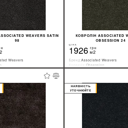
ASSOCIATED WEAVERS SATIN
КОВРОЛІН ASSOCIATED 
98
OBSESSION 24
ЦІНА
1926
рн
грн
2
м2
ated Weavers
Бренд:
Associated Weavers
n
Колекція:
Obsession
ник:
Бельгия
Країна-виробник:
Бельгия
%
ДІЗНАТИСЯ ЗНИЖКУ
ДІЗНАТИСЯ ЗНИ
НАЯВНІСТЬ
УТОЧНЮЙТЕ