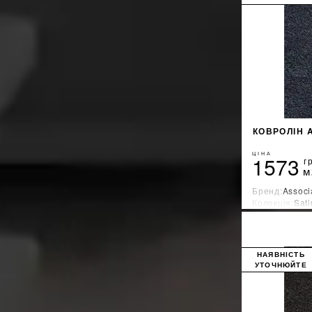
КОВРОЛІН 
ЦІНА
1573
г
м
Бренд:
Associ
Колекція:
Sati
Країна-вироб
НАЯВНІСТЬ
УТОЧНЮЙТЕ