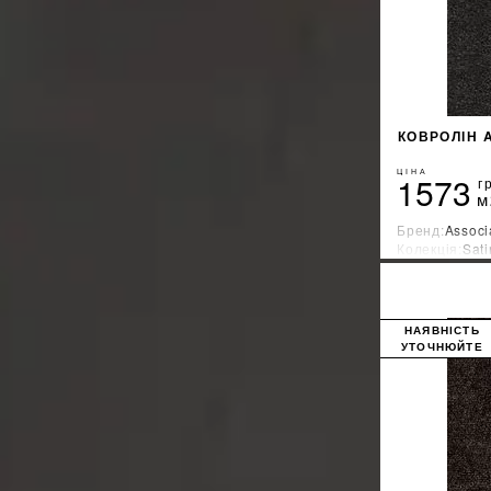
КОВРОЛІН 
ЦІНА
1573
г
м
Бренд:
Associ
Колекція:
Sati
Країна-вироб
НАЯВНІСТЬ
УТОЧНЮЙТЕ