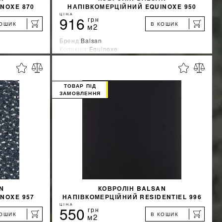
NOXE 870
НАПІВКОМЕРЦІЙНИЙ EQUINOXE 950
ЦІНА
916
грн
КОШИК
В КОШИК
м2
Бренд:
Balsan
Колекція:
Equinoxe
Країна-виробник:
Франция
%
%
ЖКУ
ДІЗНАТИСЯ ЗНИЖКУ
ТОВАР ПІД
ЗАМОВЛЕННЯ
КУПИТИ
N
КОВРОЛІН BALSAN
NOXE 957
НАПІВКОМЕРЦІЙНИЙ RESIDENTIEL 996
ЧОРНИЙ
ЦІНА
550
грн
КОШИК
В КОШИК
м2