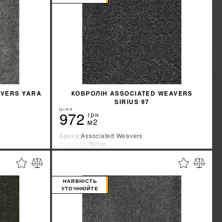
AVERS YARA
КОВРОЛІН ASSOCIATED WEAVERS
SIRIUS 97
ЦІНА
972
грн
м2
Бренд:
Associated Weavers
Колекція:
Sirius
Країна-виробник:
Бельгия
%
%
ЖКУ
ДІЗНАТИСЯ ЗНИЖКУ
НАЯВНІСТЬ
УТОЧНЮЙТЕ