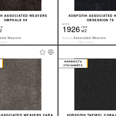
ІН ASSOCIATED WEAVERS
КОВРОЛІН ASSOCIATED 
OMPHALE 99
OBSESSION 78
ЦІНА
1926
рн
грн
2
м2
ated Weavers
Бренд:
Associated Weavers
hale
Колекція:
Obsession
ник:
Бельгия
Країна-виробник:
Бельгия
%
ДІЗНАТИСЯ ЗНИЖКУ
ДІЗНАТИСЯ ЗНИ
НАЯВНІСТЬ
УТОЧНЮЙТЕ
ASSOCIATED WEAVERS YARA
КОВРОЛІН TAPIBEL CORA