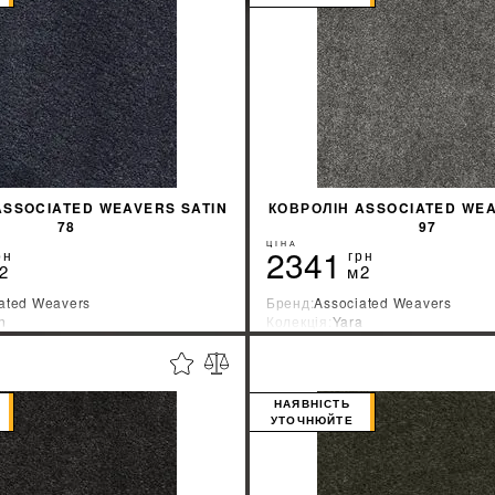
ASSOCIATED WEAVERS SATIN
КОВРОЛІН ASSOCIATED WE
78
97
ЦІНА
2341
рн
грн
2
м2
ated Weavers
Бренд:
Associated Weavers
n
Колекція:
Yara
ник:
Бельгия
Країна-виробник:
Бельгия
%
ДІЗНАТИСЯ ЗНИЖКУ
ДІЗНАТИСЯ ЗНИ
НАЯВНІСТЬ
УТОЧНЮЙТЕ