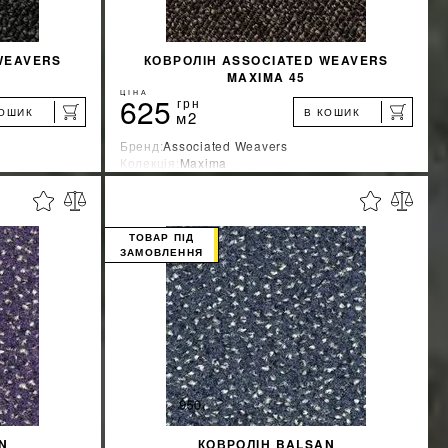
WEAVERS
КОВРОЛІН ASSOCIATED WEAVERS
MAXIMA 45
ЦІНА
625
грн
КОШИК
В КОШИК
м2
Бренд:
Associated Weavers
Колекція:
Maxima
Країна-виробник:
Бельгия
%
%
ЖКУ
ДІЗНАТИСЯ ЗНИЖКУ
ТОВАР ПІД
ЗАМОВЛЕННЯ
КУПИТИ
N
КОВРОЛІН BALSAN