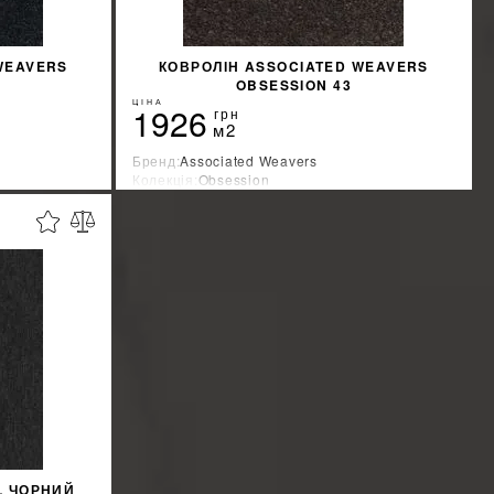
WEAVERS
КОВРОЛІН ASSOCIATED WEAVERS
OBSESSION 43
ЦІНА
1926
грн
м2
Бренд:
Associated Weavers
Колекція:
Obsession
Країна-виробник:
Бельгия
%
%
ЖКУ
ДІЗНАТИСЯ ЗНИЖКУ
L ЧОРНИЙ