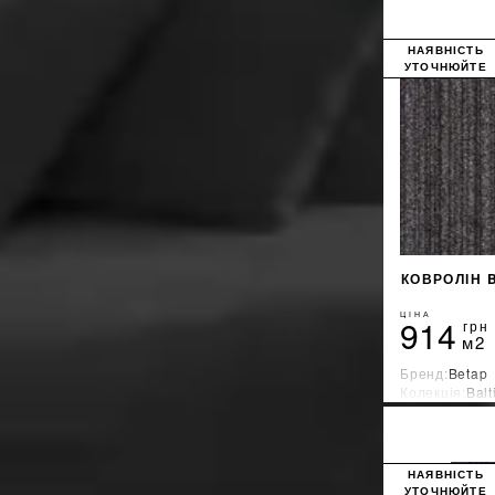
ресторан
15
спальня
9
НАЯВНІСТЬ
УТОЧНЮЙТЕ
спортзал
7
КОВРОЛІН 
ЦІНА
914
грн
м2
Бренд:
Betap
Колекція:
Balt
Країна-вироб
НАЯВНІСТЬ
УТОЧНЮЙТЕ