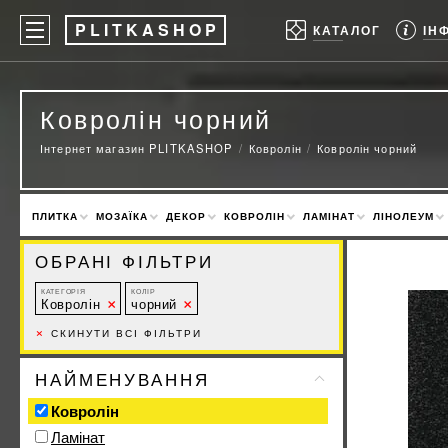
P
LITKASHOP
ІН
КАТАЛОГ
Ковролін чорний
Інтернет магазин PLITKASHOP
Ковролін
Ковролін чорний
ПЛИТКА
МОЗАЇКА
ДЕКОР
КОВРОЛІН
ЛАМІНАТ
ЛІНОЛЕУМ
ОБРАНІ ФІЛЬТРИ
КАТЕГОРІЯ
КОЛІР
Ковролін
чорний
×
СКИНУТИ ВСІ ФІЛЬТРИ
НАЙМЕНУВАННЯ
Ковролін
Ламінат