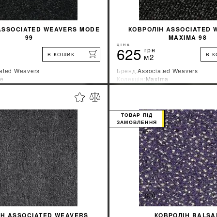
ASSOCIATED WEAVERS MODE
КОВРОЛІН ASSOCIATED 
99
MAXIMA 98
ЦІНА
625
грн
В КОШИК
В 
м2
ated Weavers
Бренд:
Associated Weavers
e
Колекція:
Maxima
ник:
Бельгия
Країна-виробник:
Бельгия
%
ДІЗНАТИСЯ ЗНИЖКУ
ДІЗНАТИСЯ ЗНИ
ТОВАР ПІД
ЗАМОВЛЕННЯ
КУПИТИ
КУПИТИ
ІН ASSOCIATED WEAVERS
КОВРОЛІН BALSA