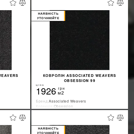
%
%
ЖКУ
ДІЗНАТИСЯ ЗНИЖКУ
НАЯВНІСТЬ
УТОЧНЮЙТЕ
WEAVERS
КОВРОЛІН ASSOCIATED WEAVERS
OBSESSION 99
ЦІНА
1926
грн
м2
Бренд:
Associated Weavers
Колекція:
Obsession
Країна-виробник:
Бельгия
%
%
ЖКУ
ДІЗНАТИСЯ ЗНИЖКУ
НАЯВНІСТЬ
УТОЧНЮЙТЕ