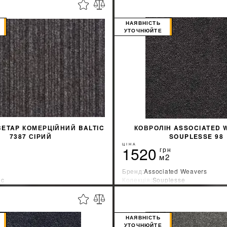
%
ДІЗНАТИСЯ ЗНИЖКУ
ДІЗНАТИСЯ ЗНИ
НАЯВНІСТЬ
УТОЧНЮЙТЕ
BETAP КОМЕРЦІЙНИЙ BALTIC
КОВРОЛІН ASSOCIATED 
7387 СІРИЙ
SOUPLESSE 98
ЦІНА
1520
грн
м2
Бренд:
Associated Weavers
ic
Колекція:
Souplesse
ник:
Бельгия
Країна-виробник:
Бельгия
%
ДІЗНАТИСЯ ЗНИЖКУ
ДІЗНАТИСЯ ЗНИ
НАЯВНІСТЬ
УТОЧНЮЙТЕ