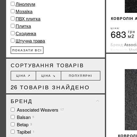
Лінолеум
Мозаїка
ПВХ плитка
КОВРОЛІН 
Плитка
ЦІНА
683
грн
Сходинка
м2
Штучна трава
Бренд:
Associ
Колекція:
Mod
ПОКАЗАТИ ВСІ
Країна-вироб
СОРТУВАННЯ ТОВАРІВ
ЦІНА ↗
ЦІНА ↘
ПОПУЛЯРНІ
26
ТОВАРІВ ЗНАЙДЕНО
БРЕНД
Associated Weavers
17
Balsan
5
Betap
3
Tapibel
1
КОВРОЛ