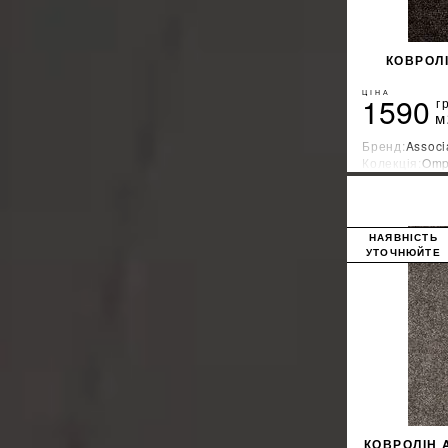
КОВРОЛ
ЦІНА
1590
г
м
Бренд:
Associ
Колекція:
Omp
Країна-вироб
НАЯВНІСТЬ
УТОЧНЮЙТЕ
КОВРОЛІН 