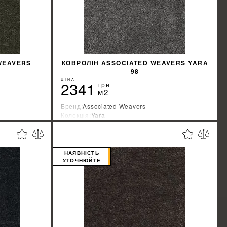
WEAVERS
КОВРОЛІН ASSOCIATED WEAVERS YARA
98
ЦІНА
2341
грн
м2
Бренд:
Associated Weavers
Колекція:
Yara
Країна-виробник:
Бельгия
%
%
ЖКУ
ДІЗНАТИСЯ ЗНИЖКУ
НАЯВНІСТЬ
УТОЧНЮЙТЕ