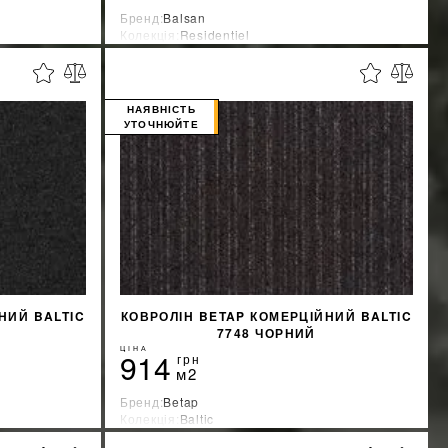
Бренд:
Balsan
Колекція:
Residentiel
Країна-виробник:
Франция
%
%
ЖКУ
ДІЗНАТИСЯ ЗНИЖКУ
НАЯВНІСТЬ
УТОЧНЮЙТЕ
КУПИТИ
НИЙ BALTIC
КОВРОЛІН BETAP КОМЕРЦІЙНИЙ BALTIC
7748 ЧОРНИЙ
ЦІНА
914
грн
м2
Бренд:
Betap
Колекція:
Baltic
Країна-виробник:
Бельгия