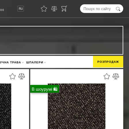
8
RU
00
РОЗПРОДАЖ
УЧНА ТРАВА
ШПАЛЕРИ
В шоурумі 🛍