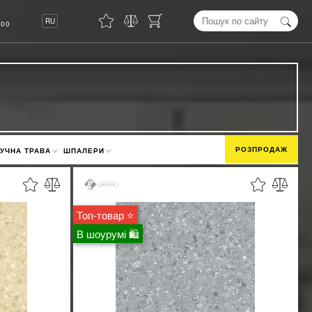
8
RU
00
РОЗПРОДАЖ
УЧНА ТРАВА
ШПАЛЕРИ
Топ-товар ⭐
В шоурумі 🛍