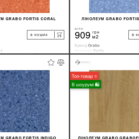
УМ GRABO FORTIS CORAL
ЛІНОЛЕУМ GRABO FORTI
ЦІНА
909
грн
В КОШИК
В 
м2
Бренд:
Grabo
is
Колекція:
Fortis
ник:
Венгрия
Країна-виробник:
Венгрия
%
ДІЗНАТИСЯ ЗНИЖКУ
ДІЗНАТИСЯ ЗНИ
Топ-товар ⭐
КУПИТИ
КУПИТИ
В шоурумі 🛍
УМ GRABO FORTIS INDIGO
ЛІНОЛЕУМ GRABO GRABOF