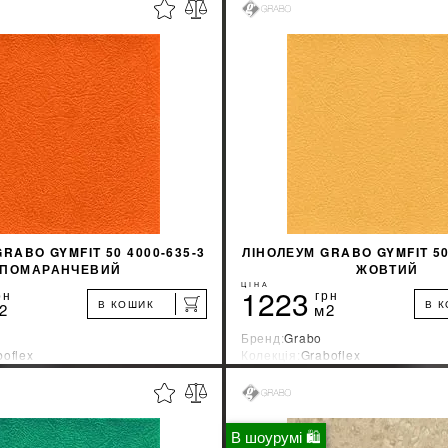
%
ДІЗНАТИСЯ ЗНИЖКУ
ДІЗНАТИСЯ ЗНИ
КУПИТИ
КУПИТИ
RABO GYMFIT 50 4000-635-3
ЛІНОЛЕУМ GRABO GYMFIT 50
ПОМАРАНЧЕВИЙ
ЖОВТИЙ
ЦІНА
1223
рн
грн
В КОШИК
В 
2
м2
Бренд:
Grabo
boflex
Колекція:
Graboflex
ник:
Венгрия
Країна-виробник:
Венгрия
%
ДІЗНАТИСЯ ЗНИЖКУ
ДІЗНАТИСЯ ЗНИ
В шоурумі 🛍