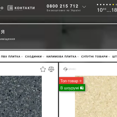
0800 215 712
ФО
КОНТАКТИ
10
...1
00
Безкоштовно по Україні
ня
риміщення
ПВХ ПЛИТКА
СХОДИНКИ
КИЛИМОВА ПЛИТКА
СУПУТНІ ТОВАРИ
ШТ
Топ-товар ⭐
В шоурумі 🛍