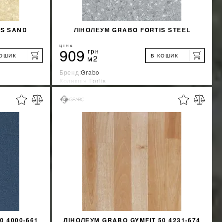
IS SAND
ЛІНОЛЕУМ GRABO FORTIS STEEL
ЦІНА
909
грн
КОШИК
В КОШИК
м2
Бренд:
Grabo
Колекція:
Fortis
Країна-виробник:
Венгрия
%
%
ЖКУ
ДІЗНАТИСЯ ЗНИЖКУ
КУПИТИ
0 4000-661
ЛІНОЛЕУМ GRABO GYMFIT 50 4231-674