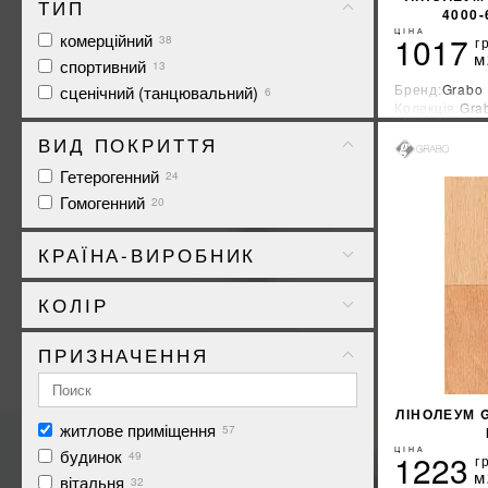
ТИП
4000
ЦІНА
комерційний
1017
38
г
м
спортивний
13
Бренд:
Grabo
сценічний (танцювальний)
6
Колекція:
Gra
Країна-вироб
ВИД ПОКРИТТЯ
Гетерогенний
24
Гомогенний
20
КРАЇНА-ВИРОБНИК
В&#039;єтнам
1
КОЛІР
Польща
29
Угорщина
61
ПРИЗНАЧЕННЯ
бежевий
5
білий
1
ЛІНОЛЕУМ G
житлове приміщення
блакитний
57
1
ЦІНА
будинок
жовтий
1223
49
4
г
м
вітальня
зелений
32
5