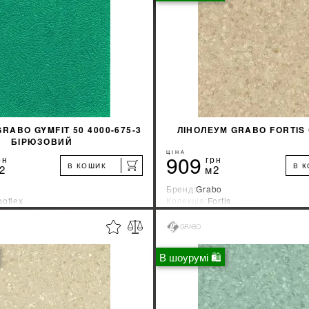
КУПИТИ
КУПИТИ
RABO GYMFIT 50 4000-675-3
ЛІНОЛЕУМ GRABO FORTIS
БІРЮЗОВИЙ
ЦІНА
909
рн
грн
В КОШИК
В 
2
м2
Бренд:
Grabo
boflex
Колекція:
Fortis
ник:
Венгрия
Країна-виробник:
Венгрия
%
ДІЗНАТИСЯ ЗНИЖКУ
ДІЗНАТИСЯ ЗНИ
В шоурумі 🛍
КУПИТИ
КУПИТИ