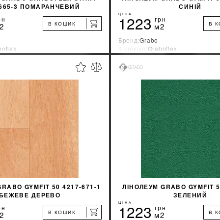
-665-3 ПОМАРАНЧЕВИЙ
СИНІЙ
ЦІНА
1223
рн
грн
В КОШИК
В 
2
м2
Бренд:
Grabo
boflex
Колекція:
Graboflex
ник:
Венгрия
Країна-виробник:
Венгрия
%
ДІЗНАТИСЯ ЗНИЖКУ
ДІЗНАТИСЯ ЗНИ
КУПИТИ
КУПИТИ
RABO GYMFIT 50 4217-671-1
ЛІНОЛЕУМ GRABO GYMFIT 5
БЕЖЕВЕ ДЕРЕВО
ЗЕЛЕНИЙ
ЦІНА
1223
рн
грн
В КОШИК
В 
2
м2