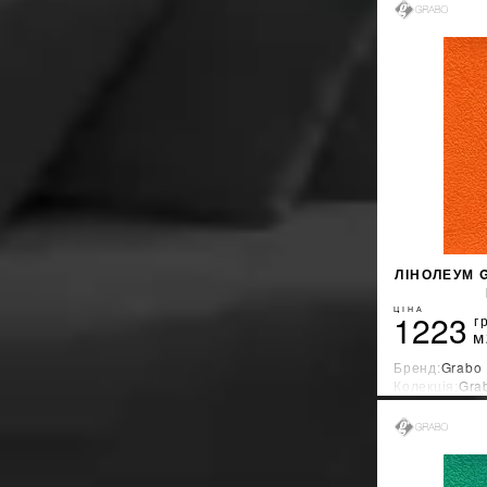
ЛІНОЛЕУМ G
ЦІНА
1223
г
м
Бренд:
Grabo
Колекція:
Gra
Країна-вироб