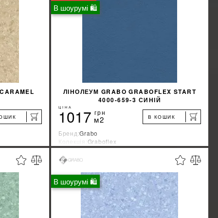
КУПИТИ
В шоурумі 🛍
 CARAMEL
ЛІНОЛЕУМ GRABO GRABOFLEX START
4000-659-3 СИНІЙ
ЦІНА
1017
грн
КОШИК
В КОШИК
м2
Бренд:
Grabo
Колекція:
Graboflex
Країна-виробник:
Венгрия
%
%
ЖКУ
ДІЗНАТИСЯ ЗНИЖКУ
В шоурумі 🛍
КУПИТИ