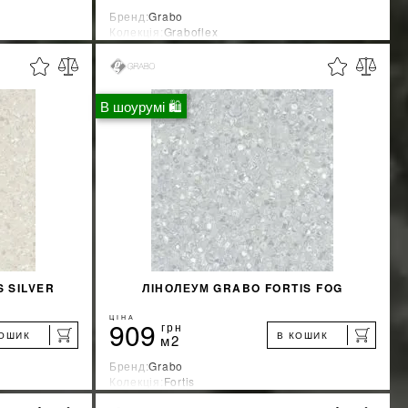
Бренд:
Grabo
Колекція:
Graboflex
Країна-виробник:
Венгрия
%
%
ЖКУ
ДІЗНАТИСЯ ЗНИЖКУ
В шоурумі 🛍
КУПИТИ
 SILVER
ЛІНОЛЕУМ GRABO FORTIS FOG
ЦІНА
909
грн
КОШИК
В КОШИК
м2
Бренд:
Grabo
Колекція:
Fortis
Країна-виробник:
Венгрия