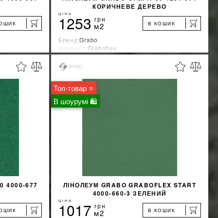
КОРИЧНЕВЕ ДЕРЕВО
ЦІНА
1253
грн
КОШИК
В КОШИК
м2
Бренд:
Grabo
Колекція:
Graboflex
Країна-виробник:
Венгрия
%
%
ЖКУ
ДІЗНАТИСЯ ЗНИЖКУ
Топ-товар ⭐
КУПИТИ
В шоурумі 🛍
0 4000-677
ЛІНОЛЕУМ GRABO GRABOFLEX START
4000-660-3 ЗЕЛЕНИЙ
ЦІНА
1017
грн
КОШИК
В КОШИК
м2