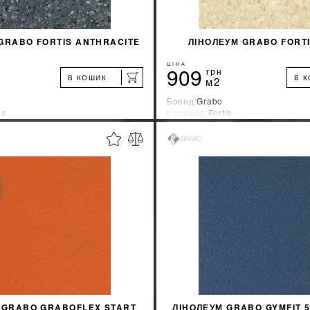
GRABO FORTIS ANTHRACITE
ЛІНОЛЕУМ GRABO FORT
ЦІНА
909
грн
В КОШИК
В 
м2
Бренд:
Grabo
is
Колекція:
Fortis
ник:
Венгрия
Країна-виробник:
Венгрия
%
ДІЗНАТИСЯ ЗНИЖКУ
ДІЗНАТИСЯ ЗНИ
КУПИТИ
КУПИТИ
 GRABO GRABOFLEX START
ЛІНОЛЕУМ GRABO GYMFIT 5