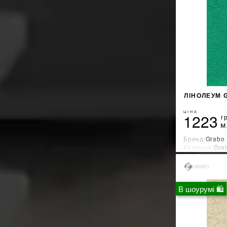
ЛІНОЛЕУМ G
ЦІНА
1223
г
м
Бренд:
Grabo
Колекція:
Gra
Країна-вироб
В шоурумі 🛍