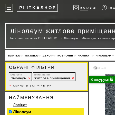
P
LITKASHOP
ІН
КАТАЛОГ
Лінолеум житлове приміщен
Інтернет магазин PLITKASHOP
Лінолеум
Лінолеум житлове п
ПЛИТКА
МОЗАЇКА
ДЕКОР
КОВРОЛІН
ЛАМІНАТ
ЛІНОЛЕУМ
ОБРАНІ ФІЛЬТРИ
КАТЕГОРІЯ
ПРИЗНАЧЕННЯ
Лінолеум
житлове приміщення
В шоурумі 🛍
×
СКИНУТИ ВСІ ФІЛЬТРИ
НАЙМЕНУВАННЯ
Ламінат
Лінолеум