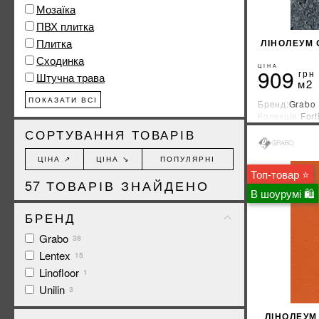
Мозаїка
ПВХ плитка
Плитка
ЛІНОЛЕУМ 
Сходинка
ЦІНА
909
грн
Штучна трава
м2
ПОКАЗАТИ ВСІ
Бренд:
Grabo
Колекція:
Fort
Країна-вироб
СОРТУВАННЯ ТОВАРІВ
ЦІНА ↗
ЦІНА ↘
ПОПУЛЯРНІ
Топ-товар ⭐
57
ТОВАРІВ ЗНАЙДЕНО
В шоурумі 🛍
БРЕНД
Grabo
38
Lentex
15
Linofloor
1
Unilin
3
ЛІНОЛЕУМ