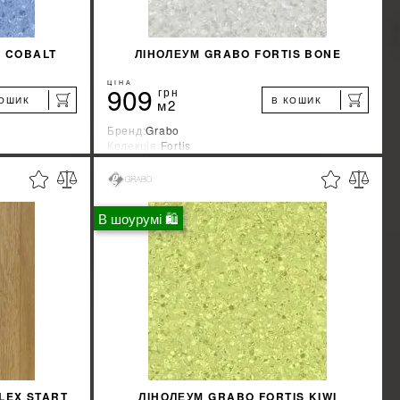
S COBALT
ЛІНОЛЕУМ GRABO FORTIS BONE
ЦІНА
909
грн
КОШИК
В КОШИК
м2
Бренд:
Grabo
Колекція:
Fortis
Країна-виробник:
Венгрия
%
%
ЖКУ
ДІЗНАТИСЯ ЗНИЖКУ
В шоурумі 🛍
КУПИТИ
LEX START
ЛІНОЛЕУМ GRABO FORTIS KIWI