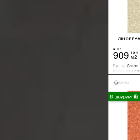
ЛІНОЛЕУ
ЦІНА
909
грн
м2
Бренд:
Grabo
Колекція:
Fort
Країна-вироб
В шоурумі 🛍