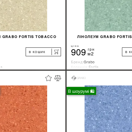
М GRABO FORTIS TOBACCO
ЛІНОЛЕУМ GRABO FORTI
ЦІНА
909
грн
В КОШИК
В 
м2
Бренд:
Grabo
is
Колекція:
Fortis
ник:
Венгрия
Країна-виробник:
Венгрия
%
ДІЗНАТИСЯ ЗНИЖКУ
ДІЗНАТИСЯ ЗНИ
В шоурумі 🛍
КУПИТИ
КУПИТИ