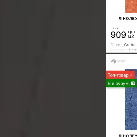
ЛІНОЛЕ
ЦІНА
909
грн
м2
Бренд:
Grabo
Колекція:
Fort
Країна-вироб
Топ-товар ⭐
В шоурумі 🛍
ЛІНОЛЕ