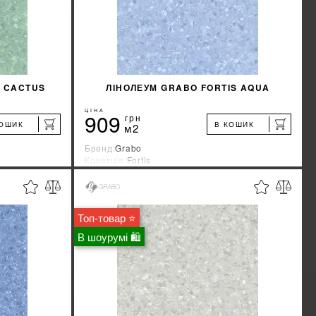
S CACTUS
ЛІНОЛЕУМ GRABO FORTIS AQUA
ЦІНА
909
грн
КОШИК
В КОШИК
м2
Бренд:
Grabo
Колекція:
Fortis
Країна-виробник:
Венгрия
%
%
ЖКУ
ДІЗНАТИСЯ ЗНИЖКУ
Топ-товар ⭐
КУПИТИ
В шоурумі 🛍