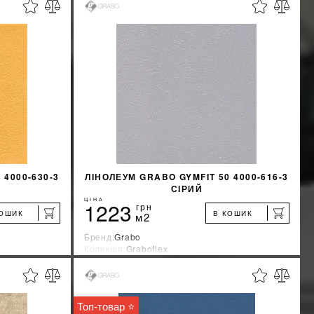
%
%
ЖКУ
ДІЗНАТИСЯ ЗНИЖКУ
КУПИТИ
 4000-630-3
ЛІНОЛЕУМ GRABO GYMFIT 50 4000-616-3
СІРИЙ
ЦІНА
1223
грн
КОШИК
В КОШИК
м2
Бренд:
Grabo
Колекція:
Graboflex
Країна-виробник:
Венгрия
%
%
ЖКУ
ДІЗНАТИСЯ ЗНИЖКУ
Топ-товар ⭐