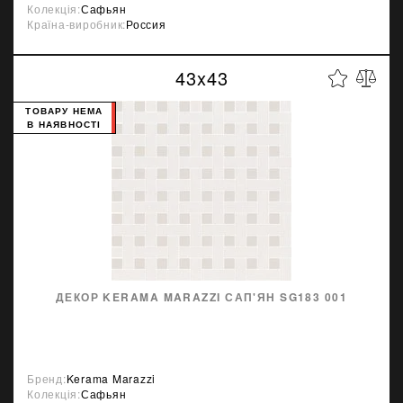
Колекція:
Сафьян
Країна-виробник:
Россия
43x43
ТОВАРУ НЕМА
В НАЯВНОСТІ
ДЕКОР KERAMA MARAZZI САП'ЯН SG183 001
Бренд:
Kerama Marazzi
Колекція:
Сафьян