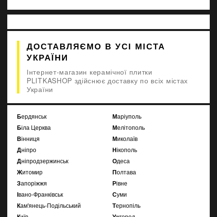
ДОСТАВЛЯЄМО В УСІ МІСТА
УКРАЇНИ
Інтернет-магазин керамічної плитки
PLITKASHOP здійснює доставку по всіх містах
України
Бердянськ
Маріуполь
Біла Церква
Мелітополь
Вінниця
Миколаїв
Дніпро
Нікополь
Дніпродзержинськ
Одеса
Житомир
Полтава
Запоріжжя
Рівне
Івано-Франківськ
Суми
Кам'янець-Подільський
Тернопіль
Київ
Ужгород