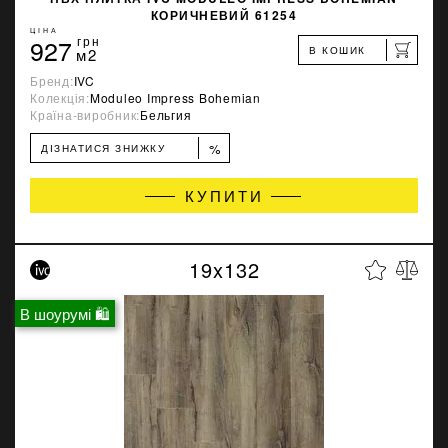
КОРИЧНЕВИЙ 61254
ЦІНА
927
грн
В КОШИК
м2
Бренд:
IVC
Колекція:
Moduleo Impress Bohemian
Країна-виробник:
Бельгия
%
ДІЗНАТИСЯ ЗНИЖКУ
КУПИТИ
19x132
В шоурумі 🛍