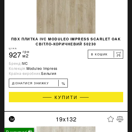
ПВХ ПЛИТКА IVC MODULEO IMPRESS SCARLET OAK
СВІТЛО-КОРИЧНЕВИЙ 50230
ЦІНА
927
грн
В КОШИК
м2
Бренд:
IVC
Колекція:
Moduleo Impress
Країна-виробник:
Бельгия
%
ДІЗНАТИСЯ ЗНИЖКУ
КУПИТИ
19x132
В шоурумі 🛍