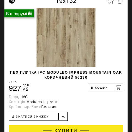
19x132
В шоурумі 🛍
ПВХ ПЛИТКА IVC MODULEO IMPRESS MOUNTAIN OAK
КОРИЧНЕВИЙ 56230
ЦІНА
927
грн
В КОШИК
м2
Бренд:
IVC
Колекція:
Moduleo Impress
Країна-виробник:
Бельгия
%
ДІЗНАТИСЯ ЗНИЖКУ
КУПИТИ