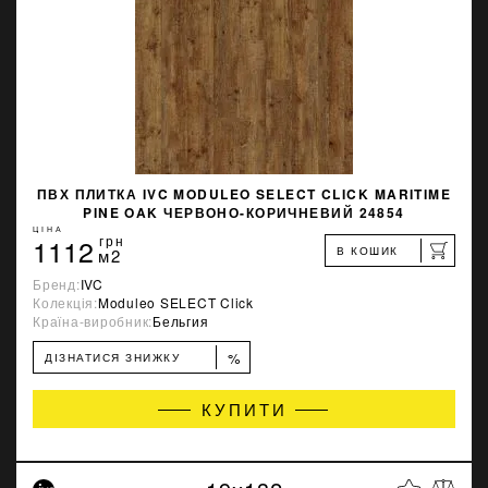
ПВХ ПЛИТКА IVC MODULEO SELECT CLICK MARITIME
PINE OAK ЧЕРВОНО-КОРИЧНЕВИЙ 24854
ЦІНА
1112
грн
В КОШИК
м2
Бренд:
IVC
Колекція:
Moduleo SELECT Click
Країна-виробник:
Бельгия
%
ДІЗНАТИСЯ ЗНИЖКУ
КУПИТИ