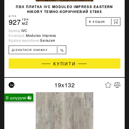
ПВХ ПЛИТКА IVC MODULEO IMPRESS EASTERN
HIKORY ТЕМНО-КОРИЧНЕВИЙ 57885
ЦІНА
927
грн
В КОШИК
м2
Бренд:
IVC
Колекція:
Moduleo Impress
Країна-виробник:
Бельгия
%
ДІЗНАТИСЯ ЗНИЖКУ
КУПИТИ
19x132
В шоурумі 🛍