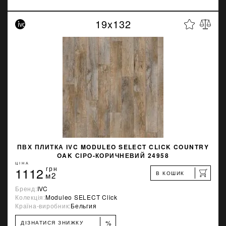
19x132
ПВХ ПЛИТКА IVC MODULEO SELECT CLICK COUNTRY
OAK СІРО-КОРИЧНЕВИЙ 24958
ЦІНА
1112
грн
В КОШИК
м2
Бренд:
IVC
Колекція:
Moduleo SELECT Click
Країна-виробник:
Бельгия
%
ДІЗНАТИСЯ ЗНИЖКУ