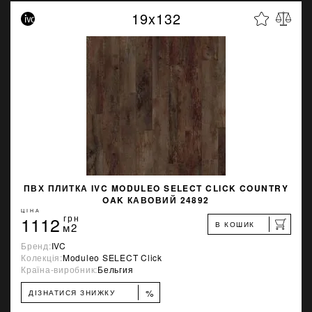
19x132
ПВХ ПЛИТКА IVC MODULEO SELECT CLICK COUNTRY
OAK КАВОВИЙ 24892
ЦІНА
1112
грн
В КОШИК
м2
Бренд:
IVC
Колекція:
Moduleo SELECT Click
Країна-виробник:
Бельгия
%
ДІЗНАТИСЯ ЗНИЖКУ