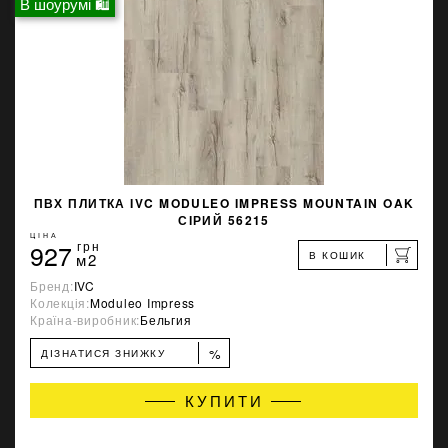
В шоурумі 🛍
ПВХ ПЛИТКА IVC MODULEO IMPRESS MOUNTAIN OAK
СІРИЙ 56215
ЦІНА
927
грн
В КОШИК
м2
Бренд:
IVC
Колекція:
Moduleo Impress
Країна-виробник:
Бельгия
%
ДІЗНАТИСЯ ЗНИЖКУ
КУПИТИ