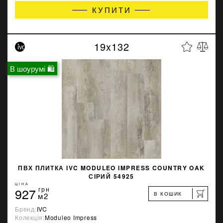
КУПИТИ
19x132
В шоурумі 🛍
ПВХ ПЛИТКА IVC MODULEO IMPRESS COUNTRY OAK
СІРИЙ 54925
ЦІНА
927
грн
В КОШИК
м2
Бренд:
IVC
Колекція:
Moduleo Impress