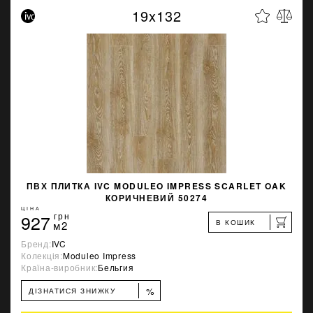
19x132
ПВХ ПЛИТКА IVC MODULEO IMPRESS SCARLET OAK
КОРИЧНЕВИЙ 50274
ЦІНА
927
грн
В КОШИК
м2
Бренд:
IVC
Колекція:
Moduleo Impress
Країна-виробник:
Бельгия
%
ДІЗНАТИСЯ ЗНИЖКУ