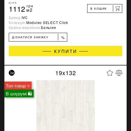
ЦІНА
1112
грн
В КОШИК
м2
Бренд:
IVC
Колекція:
Moduleo SELECT Click
Країна-виробник:
Бельгия
%
ДІЗНАТИСЯ ЗНИЖКУ
КУПИТИ
19x132
Топ-товар ⭐
В шоурумі 🛍