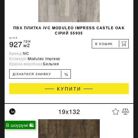
ПВХ ПЛИТКА IVC MODULEO IMPRESS CASTLE OAK
СІРИЙ 55935
ЦІНА
927
грн
В КОШИК
м2
Бренд:
IVC
Колекція:
Moduleo Impress
Країна-виробник:
Бельгия
%
ДІЗНАТИСЯ ЗНИЖКУ
КУПИТИ
19x132
В шоурумі 🛍