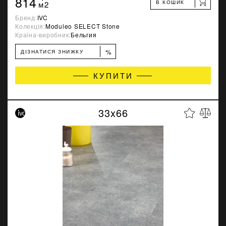
814
В КОШИК
м2
Бренд:
IVC
Колекція:
Moduleo SELECT Stone
Країна-виробник:
Бельгия
%
ДІЗНАТИСЯ ЗНИЖКУ
КУПИТИ
33x66