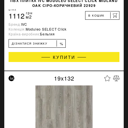
ПВХ ПЛИТКА IVC MODULEO SELECT CLICK MIDLAND
OAK СІРО-КОРИЧНЕВИЙ 22929
ЦІНА
1112
грн
В КОШИК
м2
Бренд:
IVC
Колекція:
Moduleo SELECT Click
Країна-виробник:
Бельгия
%
ДІЗНАТИСЯ ЗНИЖКУ
КУПИТИ
19x132