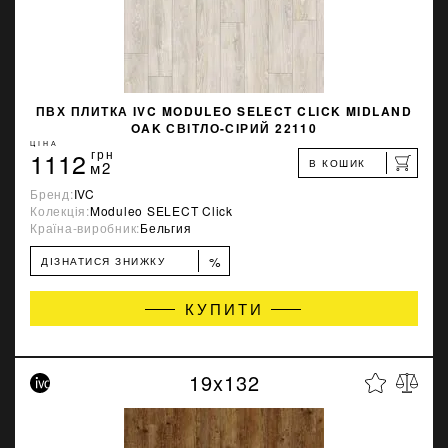
ПВХ ПЛИТКА IVC MODULEO SELECT CLICK MIDLAND
OAK СВІТЛО-СІРИЙ 22110
ЦІНА
1112
грн
В КОШИК
м2
Бренд:
IVC
Колекція:
Moduleo SELECT Click
Країна-виробник:
Бельгия
%
ДІЗНАТИСЯ ЗНИЖКУ
КУПИТИ
19x132