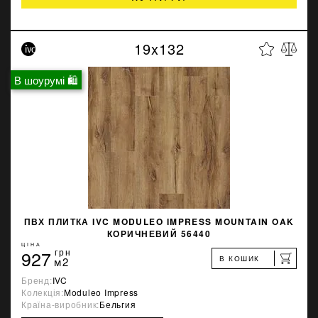
19x132
В шоурумі 🛍
ПВХ ПЛИТКА IVC MODULEO IMPRESS MOUNTAIN OAK
КОРИЧНЕВИЙ 56440
ЦІНА
927
грн
В КОШИК
м2
Бренд:
IVC
Колекція:
Moduleo Impress
Країна-виробник:
Бельгия