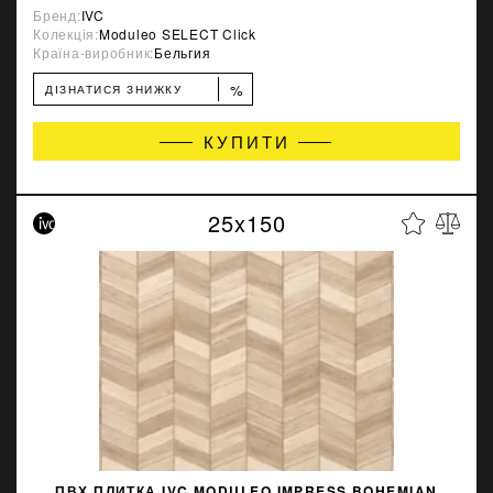
Бренд:
IVC
Колекція:
Moduleo SELECT Click
Країна-виробник:
Бельгия
%
ДІЗНАТИСЯ ЗНИЖКУ
КУПИТИ
25x150
ПВХ ПЛИТКА IVC MODULEO IMPRESS BOHEMIAN