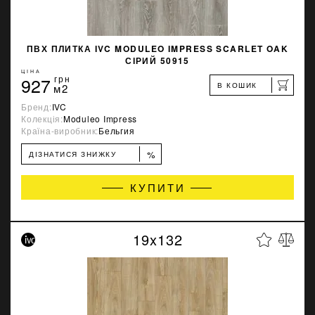
ПВХ ПЛИТКА IVC MODULEO IMPRESS SCARLET OAK
СІРИЙ 50915
ЦІНА
927
грн
В КОШИК
м2
Бренд:
IVC
Колекція:
Moduleo Impress
Країна-виробник:
Бельгия
%
ДІЗНАТИСЯ ЗНИЖКУ
КУПИТИ
19x132