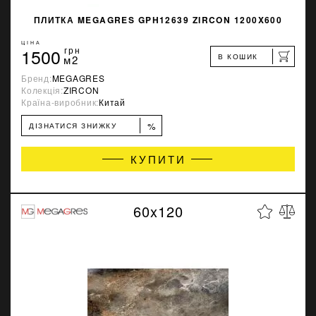
ПЛИТКА MEGAGRES GPH12639 ZIRCON 1200X600
ЦІНА
1500
грн
В КОШИК
м2
Бренд:
MEGAGRES
Колекція:
ZIRCON
Країна-виробник:
Китай
%
ДІЗНАТИСЯ ЗНИЖКУ
КУПИТИ
60x120