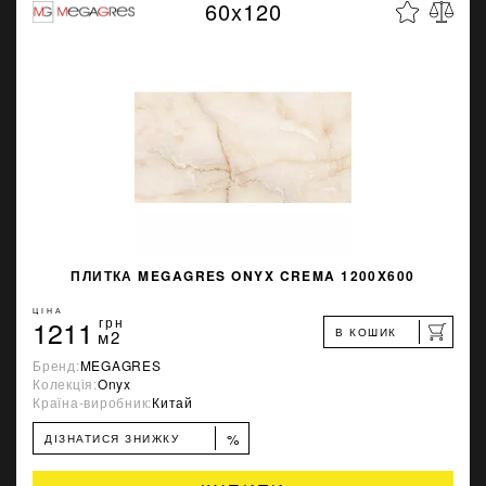
60x120
ПЛИТКА MEGAGRES ONYX CREMA 1200X600
ЦІНА
1211
грн
В КОШИК
м2
Бренд:
MEGAGRES
Колекція:
Onyx
Країна-виробник:
Китай
%
ДІЗНАТИСЯ ЗНИЖКУ