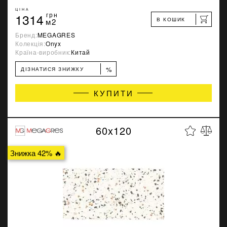
ЦІНА
1314
грн
В КОШИК
м2
Бренд:
MEGAGRES
Колекція:
Onyx
Країна-виробник:
Китай
%
ДІЗНАТИСЯ ЗНИЖКУ
КУПИТИ
60x120
Знижка 42% 🔥