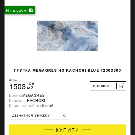
В шоурумі 🛍
ПЛИТКА MEGAGRES HG KACHORI BLUE 1200X600
ЦІНА
1503
грн
В КОШИК
м2
Бренд:
MEGAGRES
Колекція:
KACHORI
Країна-виробник:
Китай
%
ДІЗНАТИСЯ ЗНИЖКУ
КУПИТИ