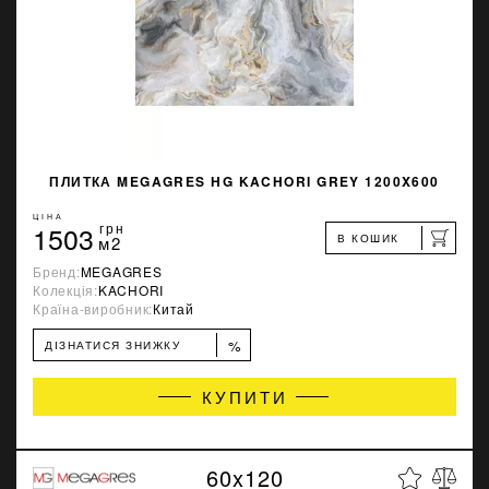
ПЛИТКА MEGAGRES HG KACHORI GREY 1200X600
ЦІНА
1503
грн
В КОШИК
м2
Бренд:
MEGAGRES
Колекція:
KACHORI
Країна-виробник:
Китай
%
ДІЗНАТИСЯ ЗНИЖКУ
КУПИТИ
60x120