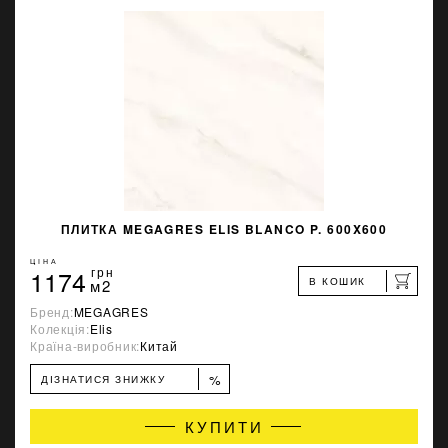
ПЛИТКА MEGAGRES ELIS BLANCO P. 600X600
ЦІНА
1174
грн
В КОШИК
м2
Бренд:
MEGAGRES
Колекція:
Elis
Країна-виробник:
Китай
%
ДІЗНАТИСЯ ЗНИЖКУ
КУПИТИ