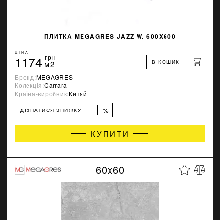
ПЛИТКА MEGAGRES JAZZ W. 600X600
ЦІНА
1174
грн
В КОШИК
м2
Бренд:
MEGAGRES
Колекція:
Carrara
Країна-виробник:
Китай
%
ДІЗНАТИСЯ ЗНИЖКУ
КУПИТИ
60x60