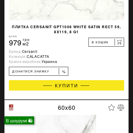
ПЛИТКА CERSANIT GPT1006 WHITE SATIN RECT 59,
8X119, 8 G1
ЦІНА
979
грн
В КОШИК
м2
Бренд:
Cersanit
Колекція:
CALACATTA
Країна-виробник:
Украина
%
ДІЗНАТИСЯ ЗНИЖКУ
КУПИТИ
60x60
В шоурумі 🛍