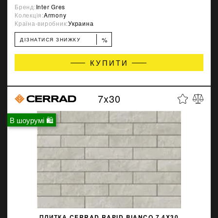
Бренд:
Inter Gres
Колекція:
Armony
Країна-виробник:
Украина
%
ДІЗНАТИСЯ ЗНИЖКУ
КУПИТИ
7x30
В шоурумі 🛍
ПЛИТКА CERRAD RAPID BIANCO 7.4X30