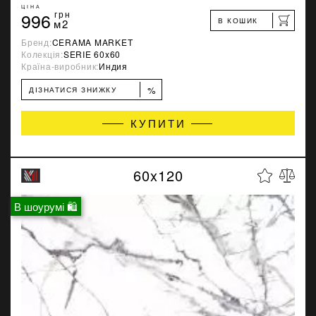
ЦІНА
996
грн
В КОШИК
м2
Бренд:
CERAMA MARKET
Колекція:
SERIE 60x60
Країна-виробник:
Индия
%
ДІЗНАТИСЯ ЗНИЖКУ
КУПИТИ
60x120
В шоурумі 🛍