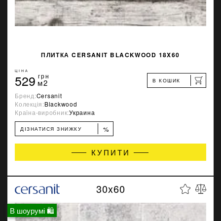
ПЛИТКА CERSANIT BLACKWOOD 18X60
ЦІНА
529
грн
В КОШИК
м2
Бренд:
Cersanit
Колекція:
Blackwood
Країна-виробник:
Украина
%
ДІЗНАТИСЯ ЗНИЖКУ
КУПИТИ
30x60
В шоурумі 🛍