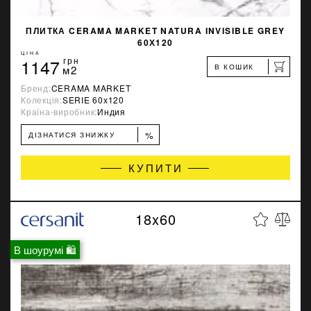
ПЛИТКА CERAMA MARKET NATURA INVISIBLE GREY
60Х120
ЦІНА
1147
грн
В КОШИК
м2
Бренд:
CERAMA MARKET
Колекція:
SERIE 60х120
Країна-виробник:
Индия
%
ДІЗНАТИСЯ ЗНИЖКУ
КУПИТИ
18x60
В шоурумі 🛍