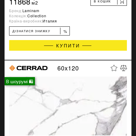
11868
В КОШИК
м2
Бренд:
Laminam
Колекція:
Collection
Країна-виробник:
Италия
%
ДІЗНАТИСЯ ЗНИЖКУ
КУПИТИ
60x120
В шоурумі 🛍