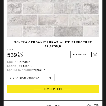
ПЛИТКА CERSANIT LUKAS WHITE STRUCTURE
29,8X59,8
ЦІНА
539
грн
В КОШИК
м2
Бренд:
Cersanit
Колекція:
LUKAS
Країна-виробник:
Украина
%
ДІЗНАТИСЯ ЗНИЖКУ
КУПИТИ