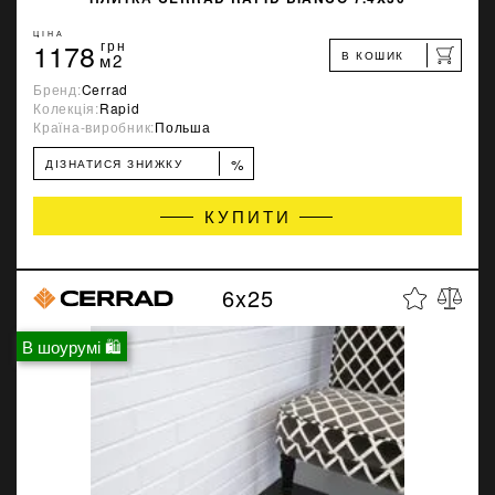
ЦІНА
1178
грн
В КОШИК
м2
Бренд:
Cerrad
Колекція:
Rapid
Країна-виробник:
Польша
%
ДІЗНАТИСЯ ЗНИЖКУ
КУПИТИ
6x25
В шоурумі 🛍