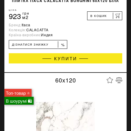
ПЛИТКА ITACA CALACATTA BORGHINI 60Х120 БІЛА
ЦІНА
923
грн
В КОШИК
м2
Бренд:
Itaca
Колекція:
CALACATTA
Країна-виробник:
Индия
%
ДІЗНАТИСЯ ЗНИЖКУ
КУПИТИ
60x120
Топ-товар ⭐
В шоурумі 🛍