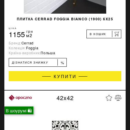
ПЛИТКА CERRAD FOGGIA BIANCO (1900) 6X25
ЦІНА
1155
грн
В КОШИК
м2
Бренд:
Cerrad
Колекція:
Foggia
Країна-виробник:
Польша
%
ДІЗНАТИСЯ ЗНИЖКУ
КУПИТИ
42x42
В шоурумі 🛍