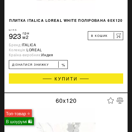
ПЛИТКА ITALICA LOREAL WHITE ПОЛІРОВАНА 60Х120
ЦІНА
923
грн
В КОШИК
м2
Бренд:
ITALICA
Колекція:
LOREAL
Країна-виробник:
Индия
%
ДІЗНАТИСЯ ЗНИЖКУ
КУПИТИ
60x120
Топ-товар ⭐
В шоурумі 🛍