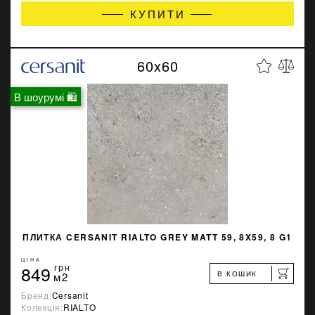
КУПИТИ
60x60
В шоурумі 🛍
ПЛИТКА CERSANIT RIALTO GREY MATT 59, 8X59, 8 G1
ЦІНА
849
грн
В КОШИК
м2
Бренд:
Cersanit
Колекція:
RIALTO