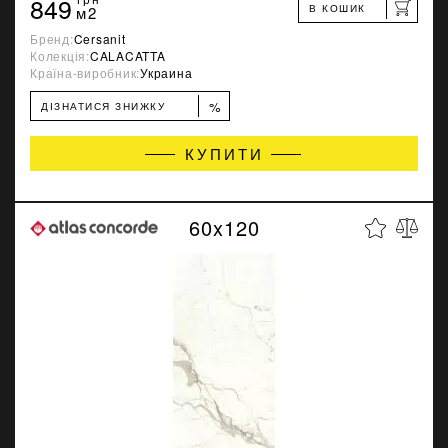
849
В КОШИК
м2
Бренд:
Cersanit
Колекція:
CALACATTA
Країна-виробник:
Украина
%
ДІЗНАТИСЯ ЗНИЖКУ
КУПИТИ
60x120