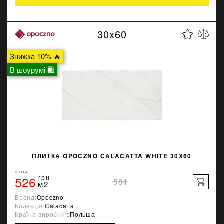
30x60
Знижка 10% 🔥
В шоурумі 🛍
ПЛИТКА OPOCZNO CALACATTA WHITE 30X60
ЦІНА
526
грн
584
м2
Бренд:
Opoczno
Колекція:
Calacatta
Країна-виробник:
Польша