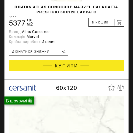
ПЛИТКА ATLAS CONCORDE MARVEL CALACATTA
PRESTIGIO 60X120 LAPPATO
ЦІНА
5377
грн
В КОШИК
м2
Бренд:
Atlas Concorde
Колекція:
Marvel
Країна-виробник:
Италия
%
ДІЗНАТИСЯ ЗНИЖКУ
КУПИТИ
60x120
В шоурумі 🛍