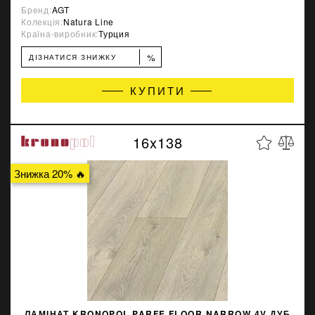
Бренд:
AGT
Колекція:
Natura Line
Країна-виробник:
Турция
%
ДІЗНАТИСЯ ЗНИЖКУ
КУПИТИ
16x138
Знижка 20% 🔥
ЛАМІНАТ KRONOPOL PARFE FLOOR NARROW 4V ДУБ