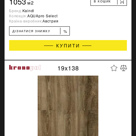
1053
В КОШИК
м2
Бренд:
Kaindl
Колекція:
AQUApro Select
Країна-виробник:
Австрия
%
ДІЗНАТИСЯ ЗНИЖКУ
КУПИТИ
19x138