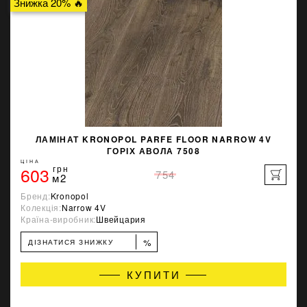
Знижка 20% 🔥
ЛАМІНАТ KRONOPOL PARFE FLOOR NARROW 4V
ГОРІХ АВОЛА 7508
ЦІНА
603
грн
754
м2
Бренд:
Kronopol
Колекція:
Narrow 4V
Країна-виробник:
Швейцария
%
ДІЗНАТИСЯ ЗНИЖКУ
КУПИТИ