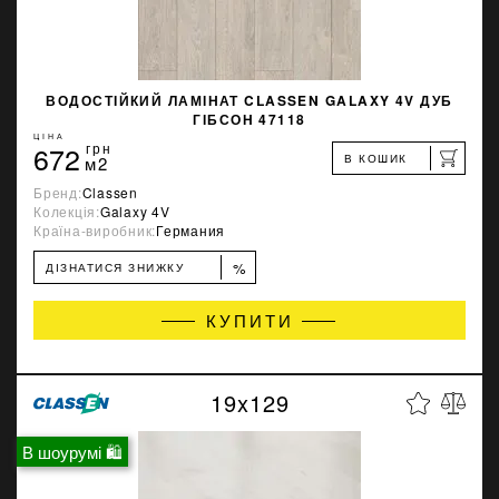
ВОДОСТІЙКИЙ ЛАМІНАТ CLASSEN GALAXY 4V ДУБ
ГІБСОН 47118
ЦІНА
672
грн
В КОШИК
м2
Бренд:
Classen
Колекція:
Galaxy 4V
Країна-виробник:
Германия
%
ДІЗНАТИСЯ ЗНИЖКУ
КУПИТИ
19x129
В шоурумі 🛍