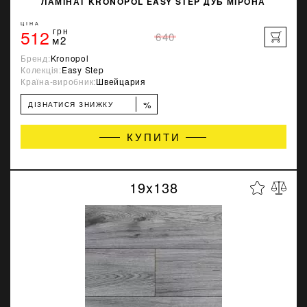
ЛАМІНАТ KRONOPOL EASY STEP ДУБ МІРОНА
ЦІНА
512
грн
640
м2
Бренд:
Kronopol
Колекція:
Easy Step
Країна-виробник:
Швейцария
%
ДІЗНАТИСЯ ЗНИЖКУ
КУПИТИ
19x138