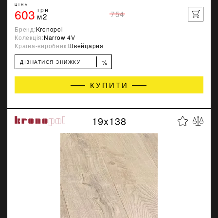
ЦІНА
603
грн
754
м2
Бренд:
Kronopol
Колекція:
Narrow 4V
Країна-виробник:
Швейцария
%
ДІЗНАТИСЯ ЗНИЖКУ
КУПИТИ
19x138