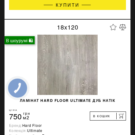
КУПИТИ
18x120
В шоурумі 🛍
ЛАМІНАТ HARD FLOOR ULTIMATE ДУБ НАТІК
ЦІНА
750
грн
В КОШИК
м2
Бренд:
Hard Floor
Колекція:
Ultimate