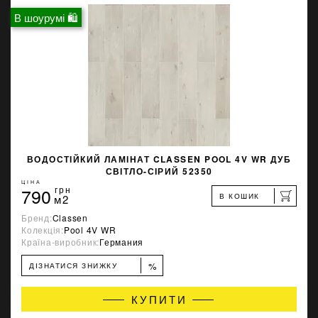
В шоурумі 🛍
ВОДОСТІЙКИЙ ЛАМІНАТ CLASSEN POOL 4V WR ДУБ
СВІТЛО-СІРИЙ 52350
ЦІНА
790
грн
В КОШИК
м2
Бренд:
Classen
Колекція:
Pool 4V WR
Країна-виробник:
Германия
%
ДІЗНАТИСЯ ЗНИЖКУ
КУПИТИ