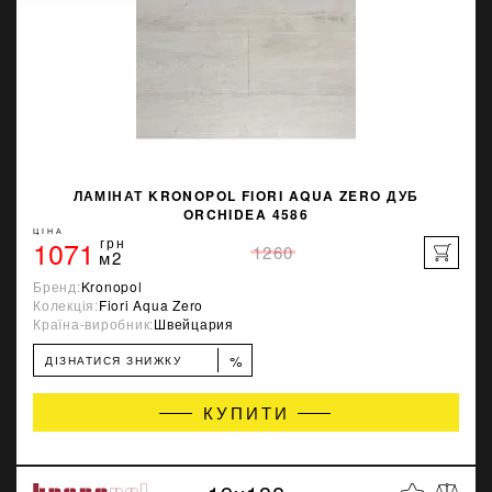
ЛАМІНАТ KRONOPOL FIORI AQUA ZERO ДУБ
ORCHIDEA 4586
ЦІНА
1071
грн
1260
м2
Бренд:
Kronopol
Колекція:
Fiori Aqua Zero
Країна-виробник:
Швейцария
%
ДІЗНАТИСЯ ЗНИЖКУ
КУПИТИ