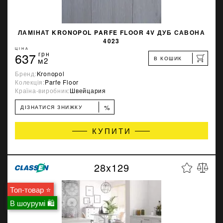
ЛАМІНАТ KRONOPOL PARFE FLOOR 4V ДУБ САВОНА
4023
ЦІНА
637
грн
В КОШИК
м2
Бренд:
Kronopol
Колекція:
Parfe Floor
Країна-виробник:
Швейцария
%
ДІЗНАТИСЯ ЗНИЖКУ
КУПИТИ
28x129
Топ-товар ⭐
В шоурумі 🛍