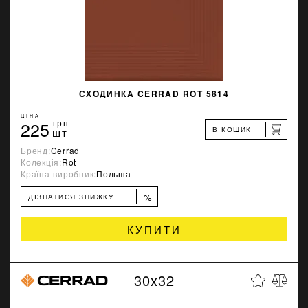
СХОДИНКA CERRAD ROT 5814
ЦІНА
225
грн
В КОШИК
шт
Бренд:
Cerrad
Колекція:
Rot
Країна-виробник:
Польша
%
ДІЗНАТИСЯ ЗНИЖКУ
КУПИТИ
30x32