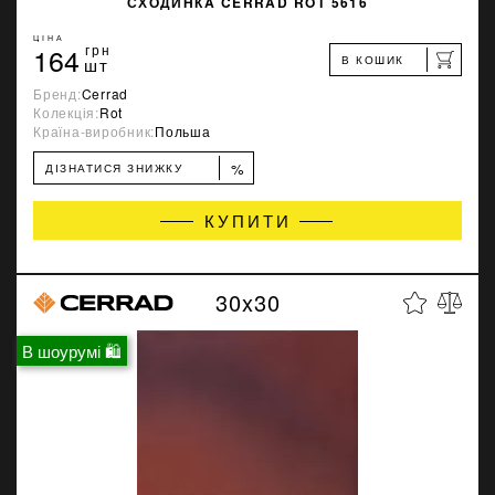
СХОДИНКA CERRAD ROT 5616
ЦІНА
164
грн
В КОШИК
шт
Бренд:
Cerrad
Колекція:
Rot
Країна-виробник:
Польша
%
ДІЗНАТИСЯ ЗНИЖКУ
КУПИТИ
30x30
В шоурумі 🛍