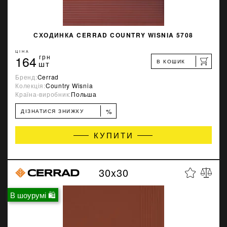
СХОДИНКA CERRAD COUNTRY WISNIA 5708
ЦІНА
164
грн
В КОШИК
шт
Бренд:
Cerrad
Колекція:
Country Wisnia
Країна-виробник:
Польша
%
ДІЗНАТИСЯ ЗНИЖКУ
КУПИТИ
30x30
В шоурумі 🛍