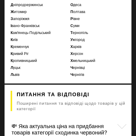
Дніпродзержинськ
Одеса
Житомир
Полтава
Запоріжжя
Рівне
Івано-Франківськ
Суми
Кам'янець-Подільський
Тернопіль
Київ
Ужгород
Кременчук
Харків
Кривий Ріг
Херсон
Кропивницький
Хмельницький
Луцьк
Чернівці
Львів
Чернігів
ПИТАННЯ ТА ВІДПОВІДІ
Поширені питання та відповіді щодо товарів у цій
категорії
💸 Яка актуальна ціна на придбання
товарів категорії сходинка червоний?