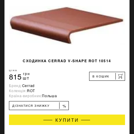
СХОДИНКA CERRAD V-SHAPE ROT 10514
ЦІНА
815
грн
В КОШИК
шт
Бренд:
Cerrad
Колекція:
ROT
Країна-виробник:
Польша
%
ДІЗНАТИСЯ ЗНИЖКУ
КУПИТИ