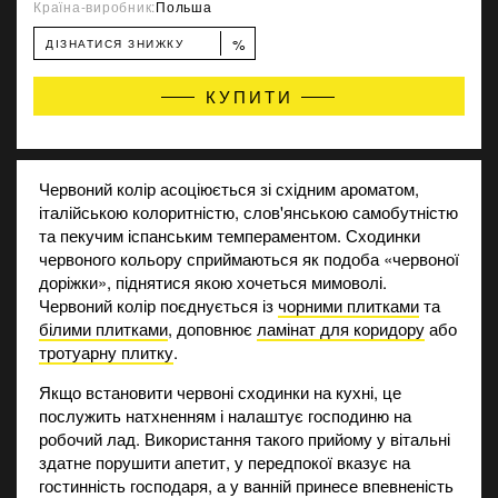
Країна-виробник:
Польша
%
ДІЗНАТИСЯ ЗНИЖКУ
КУПИТИ
Червоний колір асоціюється зі східним ароматом,
італійською колоритністю, слов'янською самобутністю
та пекучим іспанським темпераментом. Сходинки
червоного кольору сприймаються як подоба «червоної
доріжки», піднятися якою хочеться мимоволі.
Червоний колір поєднується із
чорними плитками
та
білими плитками
, доповнює
ламінат для коридору
або
тротуарну плитку
.
Якщо встановити червоні сходинки на кухні, це
послужить натхненням і налаштує господиню на
робочий лад. Використання такого прийому у вітальні
здатне порушити апетит, у передпокої вказує на
гостинність господаря, а у ванній принесе впевненість