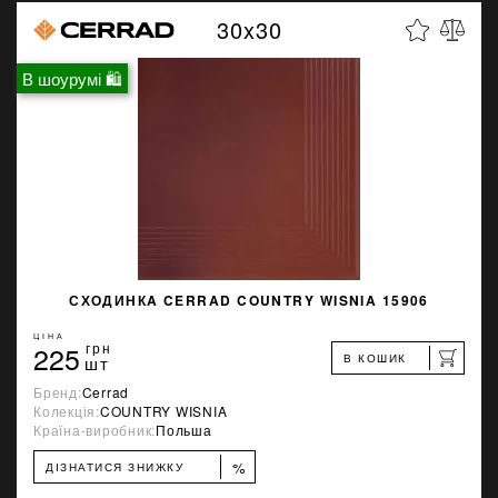
30x30
В шоурумі 🛍
СХОДИНКA CERRAD COUNTRY WISNIA 15906
ЦІНА
225
грн
В КОШИК
шт
Бренд:
Cerrad
Колекція:
COUNTRY WISNIA
Країна-виробник:
Польша
%
ДІЗНАТИСЯ ЗНИЖКУ