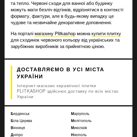
та тепло. Червоні сходи для ванної або будинку
можуть мати безліч відтінків, відрізнятися в контексті
формату, фактури, але в будь-якому випадку це
чудове та незвичайне декоративне доповнення.
На порталі
магазину Plitkashop
можна
купити плитку
для сходинок червоного кольору від українських та
зарубіжних виробників за прийнятною ціною.
ДОСТАВЛЯЄМО В УСІ МІСТА
УКРАЇНИ
Інтернет-магазин керамічної плитки
PLITKASHOP здійснює доставку по всіх містах
України
Бердянськ
Маріуполь
Біла Церква
Мелітополь
Вінниця
Миколаїв
Дніпро
Нікополь