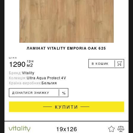
ЛАМІНАТ VITALITY EMPORIA OAK 625
ЦІНА
1290
грн
В КОШИК
м2
Бренд:
Vitality
Колекція:
Ultra Aqua Protect 4V
Країна-виробник:
Бельгия
%
ДІЗНАТИСЯ ЗНИЖКУ
КУПИТИ
19x126