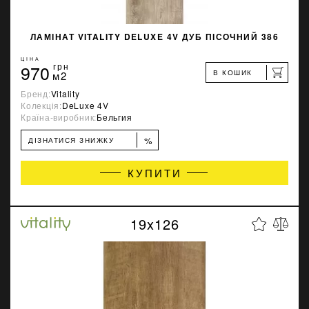
ЛАМІНАТ VITALITY DELUXE 4V ДУБ ПІСОЧНИЙ 386
ЦІНА
970
грн
В КОШИК
м2
Бренд:
Vitality
Колекція:
DeLuxe 4V
Країна-виробник:
Бельгия
%
ДІЗНАТИСЯ ЗНИЖКУ
КУПИТИ
19x126