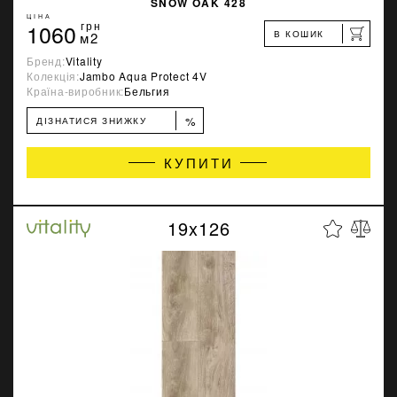
SNOW OAK 428
ЦІНА
1060
грн
В КОШИК
м2
Бренд:
Vitality
Колекція:
Jambo Aqua Protect 4V
Країна-виробник:
Бельгия
%
ДІЗНАТИСЯ ЗНИЖКУ
КУПИТИ
19x126