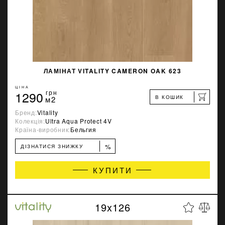
ЛАМІНАТ VITALITY CAMERON OAK 623
ЦІНА
1290
грн
В КОШИК
м2
Бренд:
Vitality
Колекція:
Ultra Aqua Protect 4V
Країна-виробник:
Бельгия
%
ДІЗНАТИСЯ ЗНИЖКУ
КУПИТИ
19x126