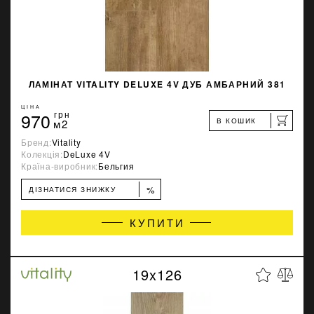
ЛАМІНАТ VITALITY DELUXE 4V ДУБ АМБАРНИЙ 381
ЦІНА
970
грн
В КОШИК
м2
Бренд:
Vitality
Колекція:
DeLuxe 4V
Країна-виробник:
Бельгия
%
ДІЗНАТИСЯ ЗНИЖКУ
КУПИТИ
19x126