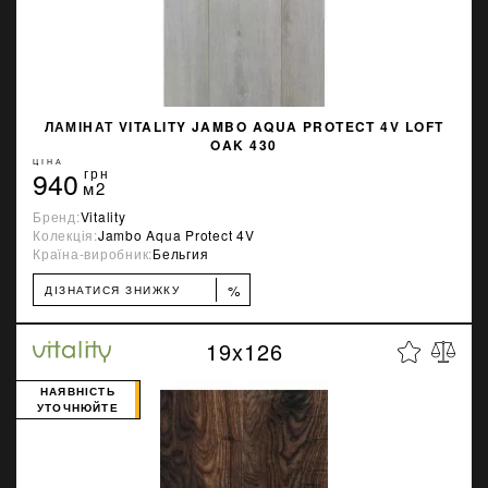
ЛАМІНАТ VITALITY JAMBO AQUA PROTECT 4V LOFT
OAK 430
ЦІНА
940
грн
м2
Бренд:
Vitality
Колекція:
Jambo Aqua Protect 4V
Країна-виробник:
Бельгия
%
ДІЗНАТИСЯ ЗНИЖКУ
19x126
НАЯВНІСТЬ
УТОЧНЮЙТЕ