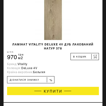
ЛАМІНАТ VITALITY DELUXE 4V ДУБ ЛАКОВАНИЙ
НАТУР 378
ЦІНА
970
грн
В КОШИК
м2
Бренд:
Vitality
Колекція:
DeLuxe 4V
Країна-виробник:
Бельгия
%
ДІЗНАТИСЯ ЗНИЖКУ
КУПИТИ