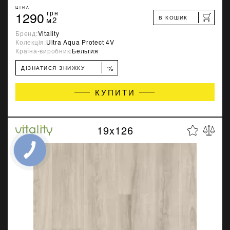
ЦІНА
1290
грн
В КОШИК
м2
Бренд:
Vitality
Колекція:
Ultra Aqua Protect 4V
Країна-виробник:
Бельгия
%
ДІЗНАТИСЯ ЗНИЖКУ
КУПИТИ
19x126