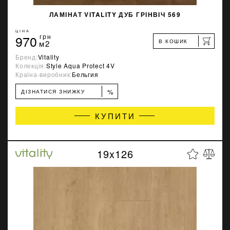
ЛАМІНАТ VITALITY ДУБ ГРІНВІЧ 569
ЦІНА
970
грн
В КОШИК
м2
Бренд:
Vitality
Колекція:
Style Aqua Protect 4V
Країна-виробник:
Бельгия
%
ДІЗНАТИСЯ ЗНИЖКУ
КУПИТИ
19x126