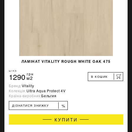
ЛАМІНАТ VITALITY ROUGH WHITE OAK 475
ЦІНА
1290
грн
В КОШИК
м2
Бренд:
Vitality
Колекція:
Ultra Aqua Protect 4V
Країна-виробник:
Бельгия
%
ДІЗНАТИСЯ ЗНИЖКУ
КУПИТИ