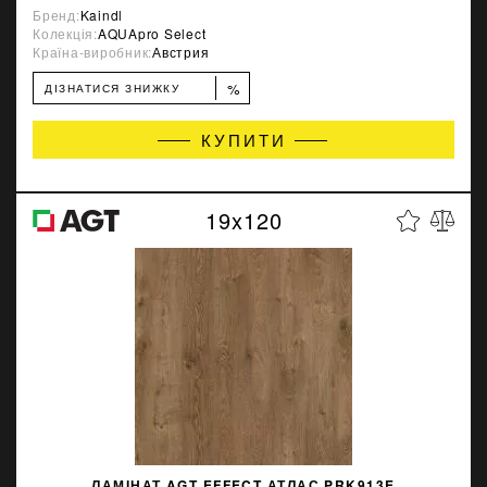
Бренд:
Kaindl
Колекція:
AQUApro Select
Країна-виробник:
Австрия
%
ДІЗНАТИСЯ ЗНИЖКУ
КУПИТИ
19x120
ЛАМІНАТ AGT EFFECT АТЛАС PRK913E