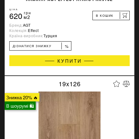
ЦІНА
620
грн
В КОШИК
м2
Бренд:
AGT
Колекція:
Effect
Країна-виробник:
Турция
%
ДІЗНАТИСЯ ЗНИЖКУ
КУПИТИ
19x126
Знижка 20% 🔥
В шоурумі 🛍