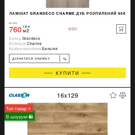
ЛАМІНАТ GRANDECO CHARME ДУБ РОЗПИЛЕНИЙ 606
ЦІНА
760
грн
950
м2
Бренд:
Grandeco
Колекція:
Charme
Країна-виробник:
Бельгия
%
ДІЗНАТИСЯ ЗНИЖКУ
КУПИТИ
16x129
Топ-товар ⭐
В шоурумі 🛍