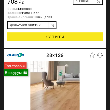
708
В КОШИК
м2
Бренд:
Kronopol
Колекція:
Parfe Floor
Країна-виробник:
Швейцария
%
ДІЗНАТИСЯ ЗНИЖКУ
КУПИТИ
28x129
Топ-товар ⭐
В шоурумі 🛍