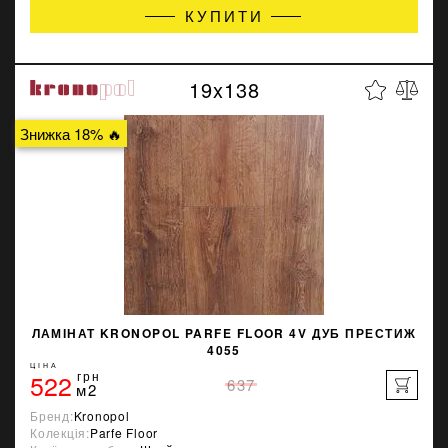
КУПИТИ
19x138
Знижка 18% 🔥
ЛАМІНАТ KRONOPOL PARFE FLOOR 4V ДУБ ПРЕСТИЖ
4055
ЦІНА
522
грн
637
м2
Бренд:
Kronopol
Колекція:
Parfe Floor