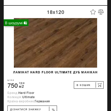
18x120
В шоурумі 🛍
ЛАМІНАТ HARD FLOOR ULTIMATE ДУБ МАНІКАН
ЦІНА
750
грн
В КОШИК
м2
Бренд:
Hard Floor
Колекція:
Ultimate
Країна-виробник:
Германия
%
ДІЗНАТИСЯ ЗНИЖКУ