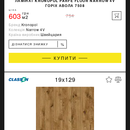
ЛАМІНАТ KRONOPOL PARFE FLOOR NARROW 4V
ГОРІХ АВОЛА 7508
ЦІНА
603
грн
754
м2
Бренд:
Kronopol
Колекція:
Narrow 4V
Країна-виробник:
Швейцария
%
ДІЗНАТИСЯ ЗНИЖКУ
КУПИТИ
19x129