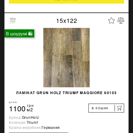
15x122
В шоурумі 🛍
ЛАМІНАТ GRUN HOLZ TRIUMF MAGGIORE 60103
ЦІНА
1100
грн
В КОШИК
м2
Бренд:
GrunHolz
Колекція:
Triumf
Країна-виробник:
Германия