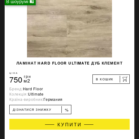
В шоурумі 🛍
ЛАМІНАТ HARD FLOOR ULTIMATE ДУБ КЛЕМЕНТ
ЦІНА
750
грн
В КОШИК
м2
Бренд:
Hard Floor
Колекція:
Ultimate
Країна-виробник:
Германия
%
ДІЗНАТИСЯ ЗНИЖКУ
КУПИТИ