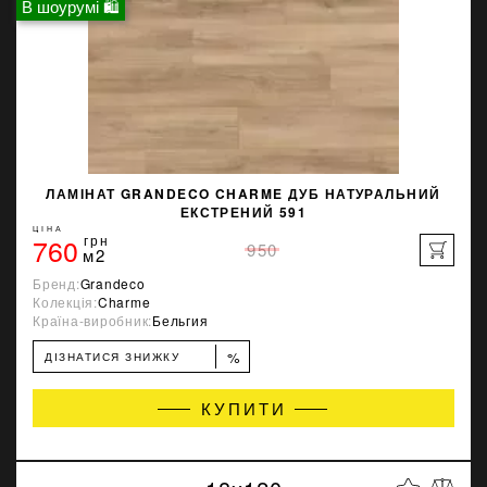
В шоурумі 🛍
ЛАМІНАТ GRANDECO CHARME ДУБ НАТУРАЛЬНИЙ
ЕКСТРЕНИЙ 591
ЦІНА
760
грн
950
м2
Бренд:
Grandeco
Колекція:
Charme
Країна-виробник:
Бельгия
%
ДІЗНАТИСЯ ЗНИЖКУ
КУПИТИ