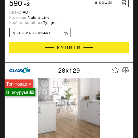
590
В КОШИК
м2
Бренд:
AGT
Колекція:
Natura Line
Країна-виробник:
Турция
%
ДІЗНАТИСЯ ЗНИЖКУ
КУПИТИ
28x129
Топ-товар ⭐
В шоурумі 🛍