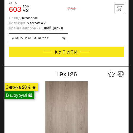
ЦІНА
603
грн
754
м2
Бренд:
Kronopol
Колекція:
Narrow 4V
Країна-виробник:
Швейцария
%
ДІЗНАТИСЯ ЗНИЖКУ
КУПИТИ
19x126
Знижка 20% 🔥
В шоурумі 🛍