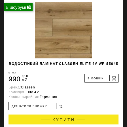
В шоурумі 🛍
ВОДОСТІЙКИЙ ЛАМІНАТ CLASSEN ELITE 4V WR 55045
ЦІНА
990
грн
В КОШИК
м2
Бренд:
Classen
Колекція:
Elite 4V
Країна-виробник:
Германия
%
ДІЗНАТИСЯ ЗНИЖКУ
КУПИТИ