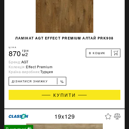
ЛАМІНАТ AGT EFFECT PREMIUM АЛТАЙ PRK908
ЦІНА
870
грн
В КОШИК
м2
Бренд:
AGT
Колекція:
Effect Premium
Країна-виробник:
Турция
%
ДІЗНАТИСЯ ЗНИЖКУ
КУПИТИ
19x129
В шоурумі 🛍