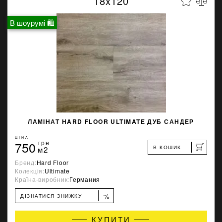
18x120
В шоурумі 🛍
ЛАМІНАТ HARD FLOOR ULTIMATE ДУБ САНДЕР
ЦІНА
750
грн
В КОШИК
м2
Бренд:
Hard Floor
Колекція:
Ultimate
Країна-виробник:
Германия
%
ДІЗНАТИСЯ ЗНИЖКУ
КУПИТИ