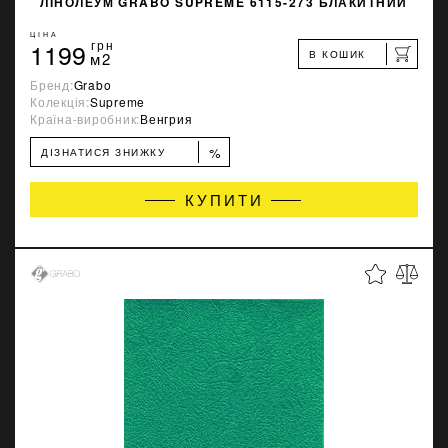
ЛІНОЛЕУМ GRABO SUPREME 6115-273 БЛАКИТНИЙ
ЦІНА
1199
грн
В КОШИК
м2
Бренд:
Grabo
Колекція:
Supreme
Країна-виробник:
Венгрия
%
ДІЗНАТИСЯ ЗНИЖКУ
КУПИТИ