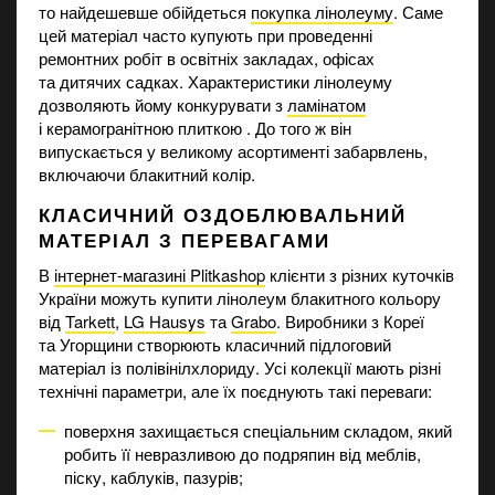
то найдешевше обійдеться
покупка лінолеуму
. Саме
цей матеріал часто купують при проведенні
ремонтних робіт в освітніх закладах, офісах
та дитячих садках. Характеристики лінолеуму
дозволяють йому конкурувати з
ламінатом
і керамогранітною плиткою . До того ж він
випускається у великому асортименті забарвлень,
включаючи блакитний колір.
КЛАСИЧНИЙ ОЗДОБЛЮВАЛЬНИЙ
МАТЕРІАЛ З ПЕРЕВАГАМИ
В
інтернет-магазині Plitkashop
клієнти з різних куточків
України можуть купити лінолеум блакитного кольору
від
Tarkett
,
LG Hausys
та
Grabo
. Виробники з Кореї
та Угорщини створюють класичний підлоговий
матеріал із полівінілхлориду. Усі колекції мають різні
технічні параметри, але їх поєднують такі переваги:
поверхня захищається спеціальним складом, який
робить її невразливою до подряпин від меблів,
піску, каблуків, пазурів;