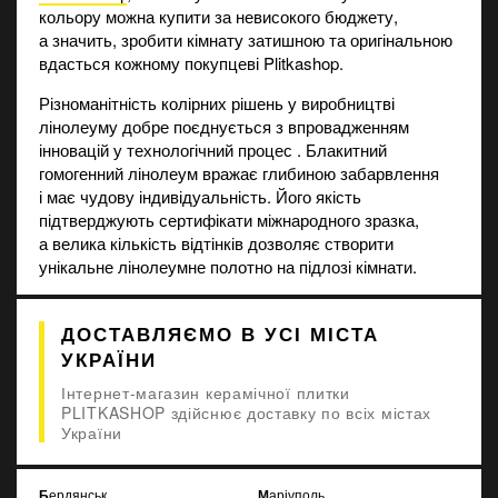
кольору можна купити за невисокого бюджету,
а значить, зробити кімнату затишною та оригінальною
вдасться кожному покупцеві Plitkashop.
Різноманітність колірних рішень у виробництві
лінолеуму добре поєднується з впровадженням
інновацій у технологічний процес . Блакитний
гомогенний лінолеум вражає глибиною забарвлення
і має чудову індивідуальність. Його якість
підтверджують сертифікати міжнародного зразка,
а велика кількість відтінків дозволяє створити
унікальне лінолеумне полотно на підлозі кімнати.
ДОСТАВЛЯЄМО В УСІ МІСТА
УКРАЇНИ
Інтернет-магазин керамічної плитки
PLITKASHOP здійснює доставку по всіх містах
України
Бердянськ
Маріуполь