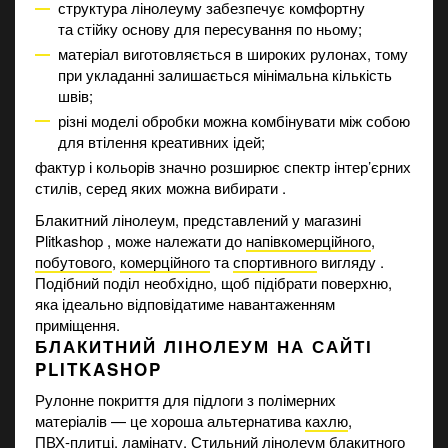
структура лінолеуму забезпечує комфортну
та стійку основу для пересування по ньому;
матеріал виготовляється в широких рулонах, тому
при укладанні залишається мінімальна кількість
швів;
різні моделі обробки можна комбінувати між собою
для втілення креативних ідей;
фактур і кольорів значно розширює спектр інтер’єрних
стилів, серед яких можна вибирати .
Блакитний лінолеум, представлений у магазині
Plitkashop , може належати до
напівкомерційного
,
побутового
,
комерційного
та
спортивного
вигляду .
Подібний поділ необхідно, щоб підібрати поверхню,
яка ідеально відповідатиме навантаженням
приміщення.
БЛАКИТНИЙ ЛІНОЛЕУМ НА САЙТІ
PLITKASHOP
Рулонне покриття для підлоги з полімерних
матеріалів — це хороша альтернатива
кахлю
,
ПВХ-плитці
, ламінату. Стильний лінолеум блакитного