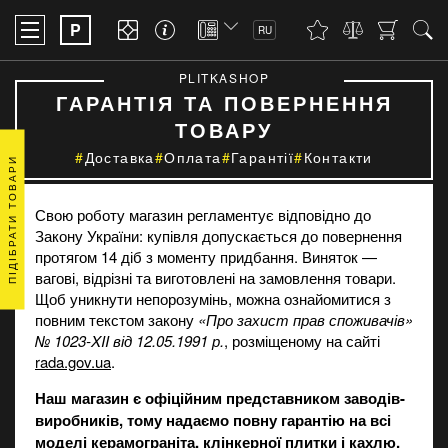
P
RU
PLITKASHOP
ГАРАНТІЯ ТА ПОВЕРНЕННЯ
ТОВАРУ
Доставка
Оплата
Гарантії
Контакти
ПІДІБРАТИ ТОВАРИ
Свою роботу магазин регламентує відповідно до
Закону України: купівля допускається до повернення
протягом 14 діб з моменту придбання. Виняток —
вагові, відрізні та виготовлені на замовлення товари.
Щоб уникнути непорозумінь, можна ознайомитися з
повним текстом закону
«Про захист прав споживачів»
№ 1023-XII від 12.05.1991 р.
, розміщеному на сайті
rada.gov.ua
.
Наш магазин є офіційним представником заводів-
виробників, тому надаємо повну гарантію на всі
моделі керамограніта, клінкерної плитки і кахлю.