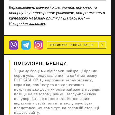
Керамограніт, клінкер і інша плитка, яку клієнти
повернули у нерозкритих упаковках, потрапляють в
категорію магазину плитки PLITKASHOP —
Розпродаж залишків
.
ОТРИМАТИ КОНСУЛЬТАЦІЮ
ПОПУЛЯРНІ БРЕНДИ
У цьому блоці ми відібрали найкращі бренди
серед усіх, представлених на сайті магазину
PLITKASHOP. Ці виробники керамограніту,
кераміки, ламінату та альтернативних
покриттів вже десятки років займають провідні
позиції на світовому ринку і заслужили свою
популярність не просто так. Кожен з них
видатний у своїй галузі та заслуговує бути
представленим саме тут, на головній сторінці
нашого сайту.