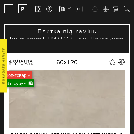
P
RU
Плитка під камінь
Інтернет магазин PLITKASHOP
Плитка
Плитка під камінь
ПОКАЗАТИ ФІЛЬТР
60x120
Топ-товар ⭐
В шоурумі 🛍