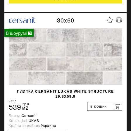
30x60
В шоурумі 🛍
ПЛИТКА CERSANIT LUKAS WHITE STRUCTURE
29,8X59,8
ЦІНА
539
грн
В КОШИК
м2
Бренд:
Cersanit
Колекція:
LUKAS
Країна-виробник:
Украина