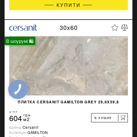
КУПИТИ
30x60
В шоурумі 🛍
ПЛИТКА CERSANIT GAMILTON GREY 29,8X59,8
ЦІНА
604
грн
В КОШИК
м2
Бренд:
Cersanit
Колекція:
GAMILTON