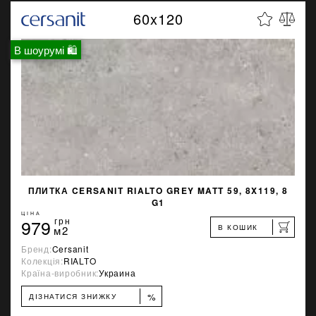
60x120
В шоурумі 🛍
ПЛИТКА CERSANIT RIALTO GREY MATT 59, 8X119, 8
G1
ЦІНА
979
грн
В КОШИК
м2
Бренд:
Cersanit
Колекція:
RIALTO
Країна-виробник:
Украина
%
ДІЗНАТИСЯ ЗНИЖКУ