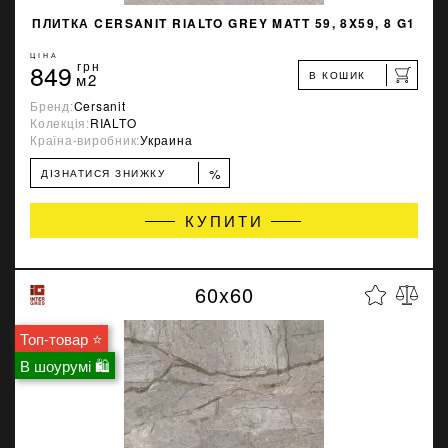
ПЛИТКА CERSANIT RIALTO GREY MATT 59, 8X59, 8 G1
ЦІНА
849
грн
В КОШИК
м2
Бренд:
Cersanit
Колекція:
RIALTO
Країна-виробник:
Украина
%
ДІЗНАТИСЯ ЗНИЖКУ
КУПИТИ
60x60
Топ-товар ⭐
В шоурумі 🛍