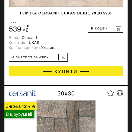
ПЛИТКА CERSANIT LUKAS BEIGE 29,8X59,8
ЦІНА
539
грн
В КОШИК
м2
Бренд:
Cersanit
Колекція:
LUKAS
Країна-виробник:
Украина
%
ДІЗНАТИСЯ ЗНИЖКУ
КУПИТИ
30x30
Знижка 12% 🔥
В шоурумі 🛍