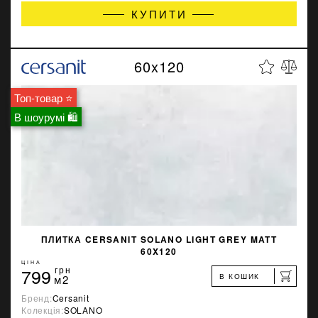
КУПИТИ
60x120
Топ-товар ⭐
В шоурумі 🛍
ПЛИТКА CERSANIT SOLANO LIGHT GREY MATT
60X120
ЦІНА
799
грн
В КОШИК
м2
Бренд:
Cersanit
Колекція:
SOLANO