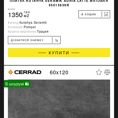
ПЛИТКА KUTAHYA SERAMIK ADRIA LATTE МАТОВАЯ
55013639R
ЦІНА
1350
грн
В КОШИК
м2
Бренд:
Kutahya Seramik
Колекція:
Pompei
Країна-виробник:
Турция
%
ДІЗНАТИСЯ ЗНИЖКУ
КУПИТИ
60x120
В шоурумі 🛍