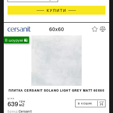
КУПИТИ
60x60
В шоурумі 🛍
ПЛИТКА CERSANIT SOLANO LIGHT GREY MATT 60X60
ЦІНА
639
грн
В КОШИК
м2
Бренд:
Cersanit