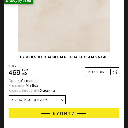
ПЛИТКА CERSANIT MATILDA CREAM 25X40
ЦІНА
469
грн
В КОШИК
м2
Бренд:
Cersanit
Колекція:
Matilda
Країна-виробник:
Украина
%
ДІЗНАТИСЯ ЗНИЖКУ
КУПИТИ