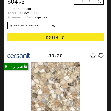
604
В КОШИК
м2
Бренд:
Cersanit
Колекція:
GAMILTON
Країна-виробник:
Украина
%
ДІЗНАТИСЯ ЗНИЖКУ
КУПИТИ
30x30
В шоурумі 🛍