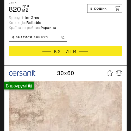
ЦІНА
820
грн
В КОШИК
м2
Бренд:
Inter Gres
Колекція:
Reliable
Країна-виробник:
Украина
%
ДІЗНАТИСЯ ЗНИЖКУ
КУПИТИ
30x60
В шоурумі 🛍