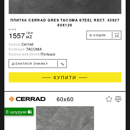
ПЛИТКА CERRAD GRES TACOMA STEEL RECT. 43927
60X120
ЦІНА
1557
грн
В КОШИК
м2
Бренд:
Cerrad
Колекція:
TACOMA
Країна-виробник:
Польша
%
ДІЗНАТИСЯ ЗНИЖКУ
КУПИТИ
60x60
В шоурумі 🛍