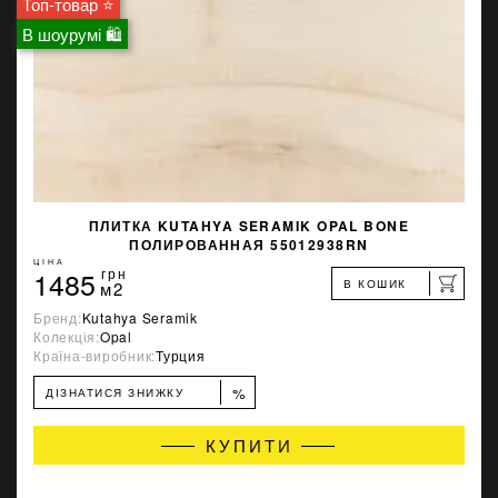
Топ-товар ⭐
В шоурумі 🛍
ПЛИТКА KUTAHYA SERAMIK OPAL BONE
ПОЛИРОВАННАЯ 55012938RN
ЦІНА
1485
грн
В КОШИК
м2
Бренд:
Kutahya Seramik
Колекція:
Opal
Країна-виробник:
Турция
%
ДІЗНАТИСЯ ЗНИЖКУ
КУПИТИ