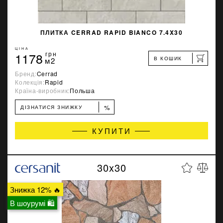
ПЛИТКА CERRAD RAPID BIANCO 7.4X30
ЦІНА
1178
грн
В КОШИК
м2
Бренд:
Cerrad
Колекція:
Rapid
Країна-виробник:
Польша
%
ДІЗНАТИСЯ ЗНИЖКУ
КУПИТИ
30x30
Знижка 12% 🔥
В шоурумі 🛍