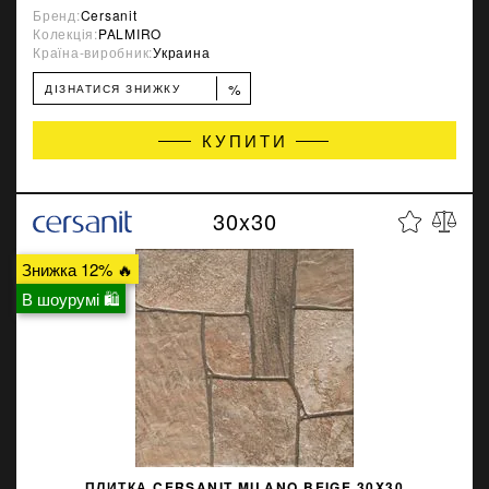
Бренд:
Cersanit
Колекція:
PALMIRO
Країна-виробник:
Украина
%
ДІЗНАТИСЯ ЗНИЖКУ
КУПИТИ
30x30
Знижка 12% 🔥
В шоурумі 🛍
ПЛИТКА CERSANIT MILANO BEIGE 30X30