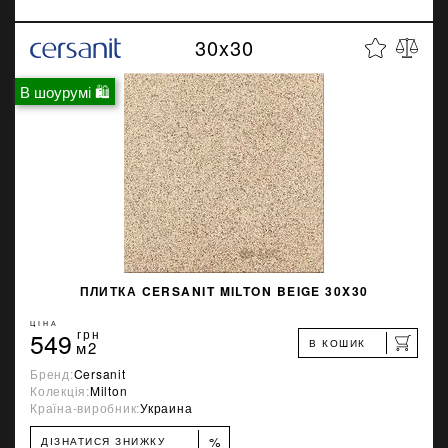
30x30
В шоурумі 🛍
ПЛИТКА CERSANIT MILTON BEIGE 30X30
ЦІНА
549
грн
В КОШИК
м2
Бренд:
Cersanit
Колекція:
Milton
Країна-виробник:
Украина
%
ДІЗНАТИСЯ ЗНИЖКУ