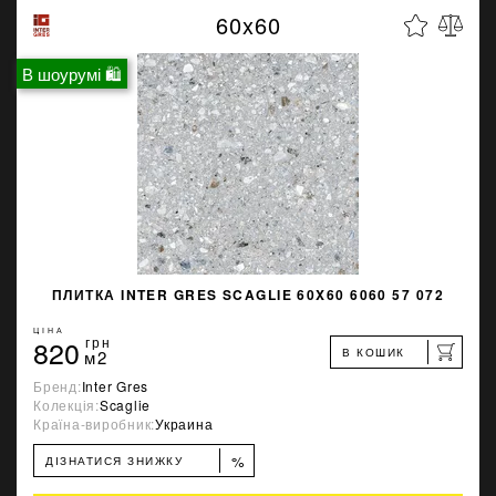
60x60
В шоурумі 🛍
ПЛИТКА INTER GRES SCAGLIE 60X60 6060 57 072
ЦІНА
820
грн
В КОШИК
м2
Бренд:
Inter Gres
Колекція:
Scaglie
Країна-виробник:
Украина
%
ДІЗНАТИСЯ ЗНИЖКУ