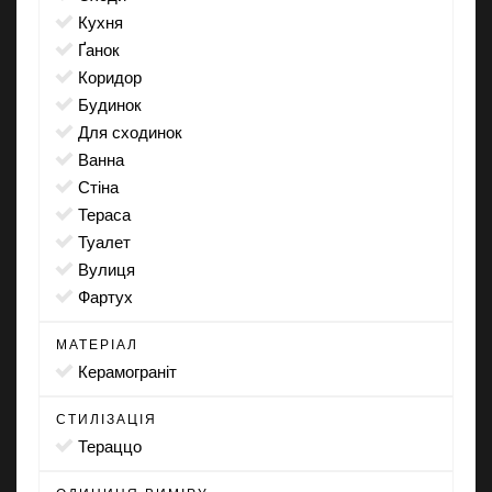
кухня
ґанок
коридор
будинок
для сходинок
ванна
стіна
тераса
туалет
вулиця
фартух
МАТЕРІАЛ
Керамограніт
СТИЛІЗАЦІЯ
тераццо