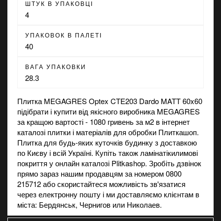
ШТУК В УПАКОВЦІ
4
УПАКОВОК В ПАЛЕТІ
40
ВАГА УПАКОВКИ
28.3
Плитка MEGAGRES Optex CTE203 Dardo MATT 60x60
підібрати і купити від якісного виробника MEGAGRES
за кращою вартості - 1080 гривень за м2 в інтернет
каталозі плитки і матеріалів для обробки Плиткашоп.
Плитка для будь-яких куточків будинку з доставкою
по Києву і всій Україні. Купіть також
ламінат
і
килимові
покриття
у онлайн каталозі Plitkashop. Зробіть дзвінок
прямо зараз нашим продавцям за номером 0800
215712 або скористайтеся можливість зв'язатися
через електронну пошту і ми доставляємо клієнтам в
міста: Бердянськ, Чернигов или Николаев.