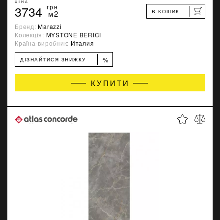
ЦІНА
3734
грн
В КОШИК
м2
Бренд:
Marazzi
Колекція:
MYSTONE BERICI
Країна-виробник:
Италия
%
ДІЗНАЙТИСЯ ЗНИЖКУ
КУПИТИ