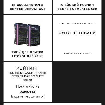
ЕПОКСИДНА ФУГА
КЛЕЙОВИЙ РОЗЧИН
BENFER DEKOGROUT
BENFER CEMLATEX 600
EPOXY 03 SILK 3 КГ
ПЕРЕГЛЯНУТИ ВСІ
СУПУТНІ ТОВАРИ
КЛЕЙ ДЛЯ ПЛИТКИ
У НАШОМУ КАТАЛОЗІ
LITOKOL K50 20 КГ
ACTIVE GEL S1 СЕРЫЙ
ACTGS1G0020
РЕЙТИНГ
Плитка MEGAGRES Optex
CTE203 DARDO MATT
60x60
Поки ніхто не
оцінював
Будьте першими :-)