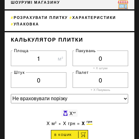
ШОУРУМІ МАГАЗИНУ
РОЗРАХУВАТИ ПЛИТКУ
ХАРАКТЕРИСТИКИ
УПАКОВКА
КАЛЬКУЛЯТОР ПЛИТКИ
Площа
Пакувань
м²
+ X штуки
Штук
Палет
+ X
Пакувань
X
кг
грн
X
м² ×
X
грн =
X
В КОШИК