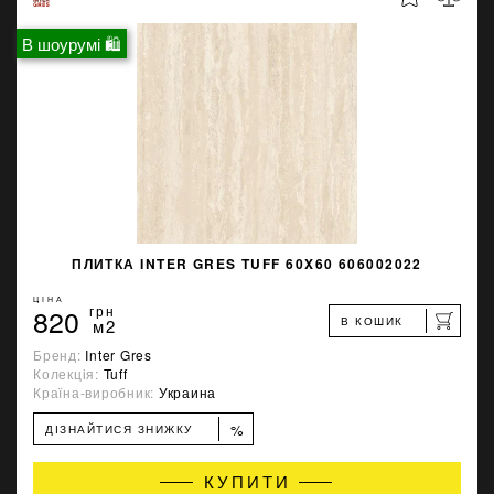
В шоурумі 🛍
ПЛИТКА INTER GRES TUFF 60X60 606002022
ЦІНА
820
грн
В КОШИК
м2
Бренд:
Inter Gres
Колекція:
Tuff
Країна-виробник:
Украина
%
ДІЗНАЙТИСЯ ЗНИЖКУ
КУПИТИ