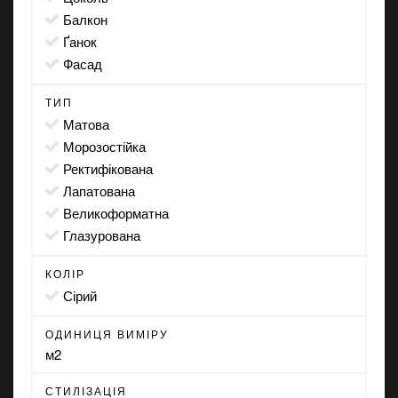
балкон
ґанок
фасад
ТИП
матова
морозостійка
ректифікована
лапатована
великоформатна
глазурована
КОЛІР
сірий
ОДИНИЦЯ ВИМІРУ
м2
СТИЛІЗАЦІЯ