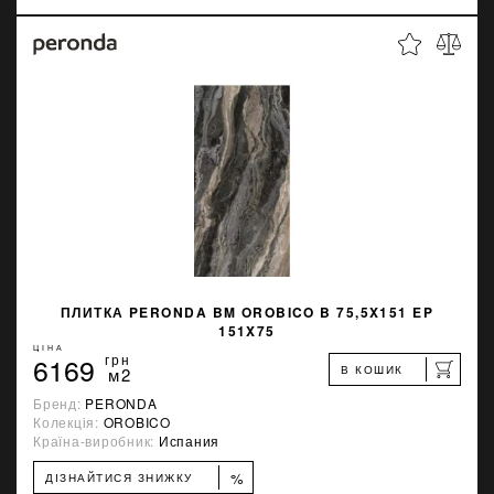
ПЛИТКА PERONDA BM OROBICO B 75,5X151 EP
151X75
ЦІНА
6169
грн
В КОШИК
м2
Бренд:
PERONDA
Колекція:
OROBICO
Країна-виробник:
Испания
%
ДІЗНАЙТИСЯ ЗНИЖКУ