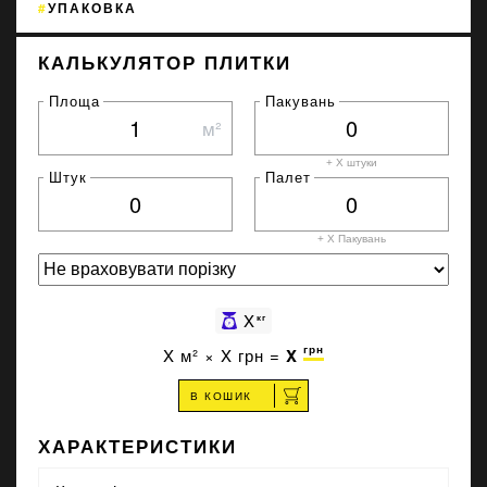
УПАКОВКА
КАЛЬКУЛЯТОР ПЛИТКИ
Площа
Пакувань
м²
+ X штуки
Штук
Палет
+ X
Пакувань
X
кг
грн
X
м² ×
X
грн =
X
В КОШИК
ХАРАКТЕРИСТИКИ