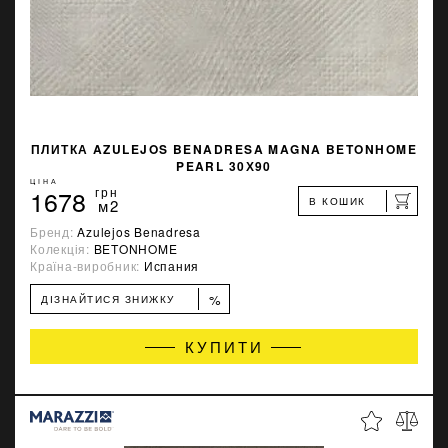
ПЛИТКА AZULEJOS BENADRESA MAGNA BETONHOME
PEARL 30Х90
ЦІНА
1678
грн
В КОШИК
м2
Бренд:
Azulejos Benadresa
Колекція:
BETONHOME
Країна-виробник:
Испания
%
ДІЗНАЙТИСЯ ЗНИЖКУ
КУПИТИ