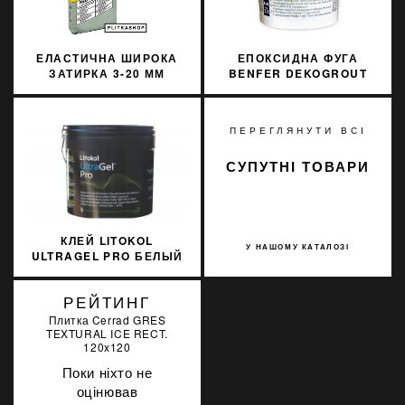
ЕЛАСТИЧНА ШИРОКА
ЕПОКСИДНА ФУГА
ЗАТИРКА 3-20 ММ
BENFER DEKOGROUT
SOPRO FL 628 25КГ
EPOXY 60 DUSTY GREY
3 КГ
ПЕРЕГЛЯНУТИ ВСІ
СУПУТНІ ТОВАРИ
КЛЕЙ LITOKOL
У НАШОМУ КАТАЛОЗІ
ULTRAGEL PRO БЕЛЫЙ
10 КГ D2TE
ULTGPROB0010
РЕЙТИНГ
Плитка Cerrad GRES
TEXTURAL ICE RECT.
120x120
Поки ніхто не
оцінював