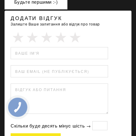
Будьте першими :-)
ДОДАТИ ВІДГУК
Залиште Ваше запитання або відгук про товар
ВАШЕ ІМ'Я
ВАШ EMAIL (НЕ ПУБЛІКУЄТЬСЯ)
ВІДГУК АБО ПИТАННЯ
Скільки буде дecять мiнуc шість →