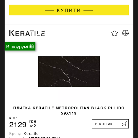
КУПИТИ
В шоурумі 🛍
ПЛИТКА KERATILE METROPOLITAN BLACK PULIDO
59Х119
ЦІНА
2129
грн
В КОШИК
м2
Бренд:
Keratile