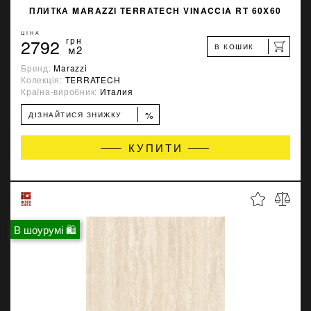
ПЛИТКА MARAZZI TERRATECH VINACCIA RT 60X60
ЦІНА
2792
грн
В КОШИК
м2
Бренд:
Marazzi
Колекція:
TERRATECH
Країна-виробник:
Италия
%
ДІЗНАЙТИСЯ ЗНИЖКУ
КУПИТИ
В шоурумі 🛍