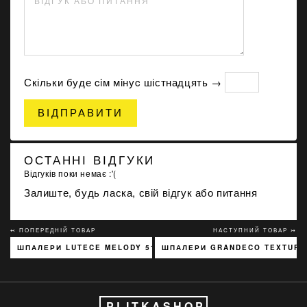
ВІДГУК АБО ПИТАННЯ
Скільки буде ciм мiнуc шістнадцять →
ВІДПРАВИТИ
ОСТАННІ ВІДГУКИ
Відгуків поки немає :'(
Залиште, будь ласка, свій відгук або питання
↢ ПОПЕРЕДНІЙ ТОВАР
НАСТУПНИЙ ТОВАР ↣
ШПАЛЕРИ LUTECE MELODY 51197301
ШПАЛЕРИ GRANDECO TEXTURED
PLITKASHOP