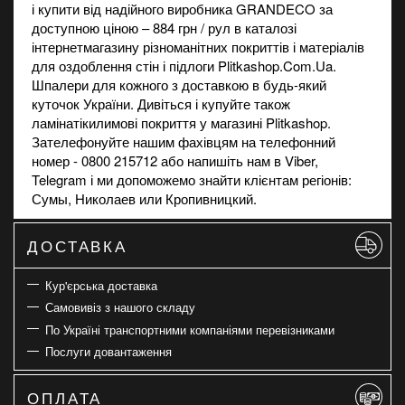
і купити від надійного виробника GRANDECO за
доступною ціною – 884 грн / рул в каталозі
інтернет
магазину
різноманітних покриттів і матеріалів
для оздоблення стін і підлоги Plitkashop.Com.Ua.
Шпалери для кожного з доставкою в будь-який
куточок України. Дивіться і купуйте також
ламінат
і
килимові покриття
у магазині Plitkashop.
Зателефонуйте нашим фахівцям на телефонний
номер - 0800 215712 або напишіть нам в Viber,
Telegram і ми допоможемо знайти клієнтам регіонів:
Сумы, Николаев или Кропивницкий.
ДОСТАВКА
Кур'єрська доставка
Самовивіз з нашого складу
По Україні транспортними компаніями перевізниками
Послуги довантаження
ОПЛАТА