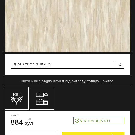
%
ДІЗНАТИСЯ ЗНИЖКУ
Фото може відрізнятися від вигляду товару наживо
ЦІНА
884
грн
Є В НАЯВНОСТІ
рул