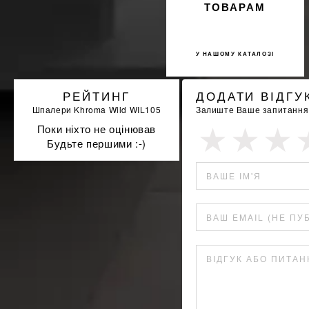
ТОВАРАМ
У НАШОМУ КАТАЛОЗІ
РЕЙТИНГ
ДОДАТИ ВІДГУ
Шпалери Khroma Wild WIL105
Залиште Ваше запитання а
Поки ніхто не оцінював
Будьте першими :-)
ВАШЕ ІМ'Я
ВАШ EMAIL (НЕ ПУ
ВІДГУК АБО ПИТА