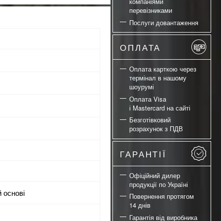
компаніями
перевізниками
Послуги довантаження
ОПЛАТА
Оплата карткою через
термінал в нашому
шоурумі
Оплата Visa
і Mastercard на сайті
Безготівковий
розрахунок з ПДВ
ГАРАНТІЇ
Офіційний дилер
продукції по Україні
й основі
Повернення протягом
14 днів
Гарантія від виробника