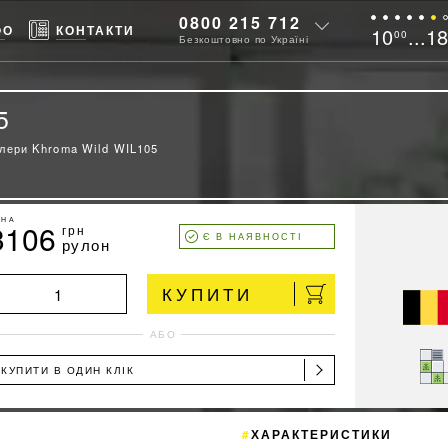
0800 215 712
ФО
КОНТАКТИ
10
...1
00
Безкоштовно по Україні
5
лери Khroma Wild WIL105
ІНА
3106
грн
Є В НАЯВНОСТІ
рулон
КУПИТИ
АБО
КУПИТИ В ОДИН КЛІК
ХАРАКТЕРИСТИКИ