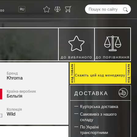
8
RU
00
ДО ВИБРАНОГО
ДО ПОРІВНЯННЯ
Бренд
Скажіть цей код менеджеру
Khroma
Країна-виробник
ДОСТАВКА
Бельгія
Кур'єрська доставка
Колекція
Wild
Самовивіз з нашого
складу
По Україні
транспортними