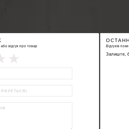
К
ОСТАНН
бо відгук про товар
Відгуків поки
Залиште, б
БЛІКУЄТЬСЯ)
ННЯ