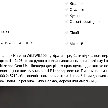
вітальня
спальня
кухня
офісні приміщення
КОЛІР
білий
СПОСІБ ДОГЛЯДУ
миючий
палери Khroma Wild WIL105 підібрати і придбати від кращого в
артості – 3106 грн за рулон в
онлайн магазині
плитки, ламінату і 
litkashop.Com.Ua. Шпалери для різних приміщень з доставкою по 
ропозиції на
плитку
у магазині Plitkashop.com.ua. Пишіть нашим
800 215712 або напишіть нам в онлайн-чаті на сайті і ми допомо
роживають в регіонах: Біла Церква, Херсон или Хмельницкий.