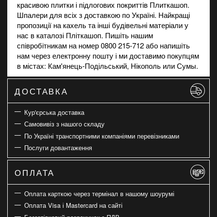
красивою плитки і підлогових покриттів Плиткашоп.
Шпалери для всіх з доставкою по Україні. Найкращі
пропозиції на
кахель
та інші будівельні матеріали у
нас в каталозі Пліткашоп. Пишіть нашим
співробітникам на номер 0800 215-712 або напишіть
нам через електронну пошту і ми доставимо покупцям
в містах: Кам'янець-Подільський, Нікополь или Сумы.
ДОСТАВКА
Кур'єрська доставка
Самовивіз з нашого складу
По Україні транспортними компаніями перевізниками
Послуги довантаження
ОПЛАТА
Оплата карткою через термінал в нашому шоурумі
Оплата Visa і Mastercard на сайті