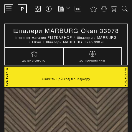
P
RU
Шпалери MARBURG Okan 33078
Інтернет магазин PLITKASHOP
Шпалери
MARBURG
Okan
Шпалери MARBURG Okan 33078
ДО ВИБРАНОГО
ДО ПОРІВНЯННЯ
Скажіть цей код менеджеру