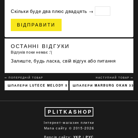
Скільки буде двa плюc двадцять →
ВІДПРАВИТИ
ОСТАННІ ВІДГУКИ
Відгуків поки немає :'(
Залиште, будь ласка, свій відгук або питання
↢ ПОПЕРЕДНІЙ ТОВАР
НАСТУПНИЙ ТОВАР ↣
ШПАЛЕРИ LUTECE MELODY 51197301
ШПАЛЕРИ MARBURG OKAN 330
PLITKASHOP
Інтернет-магазин плитки
Мапа сайту
© 2015-2026
Версія сайту:
|
УКР
РУС