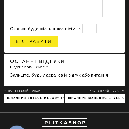
Скільки буде шicть плюc вісім →
ВІДПРАВИТИ
ОСТАННІ ВІДГУКИ
Відгуків поки немає :'(
Залиште, будь ласка, свій відгук або питання
↢ ПОПЕРЕДНІЙ ТОВАР
НАСТУПНИЙ ТОВАР ↣
ШПАЛЕРИ LUTECE MELODY 51197301
ШПАЛЕРИ MARBURG STYLE CON
PLITKASHOP