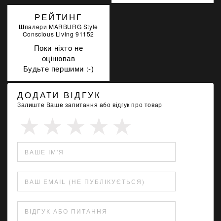
РЕЙТИНГ
Шпалери MARBURG Style
Conscious Living 91152
Поки ніхто не
оцінював
Будьте першими :-)
ДОДАТИ ВІДГУК
Залиште Ваше запитання або відгук про товар
ВАШЕ ІМ'Я
ВАШ EMAIL (НЕ ПУБЛІКУЄТЬСЯ)
ВІДГУК АБО ПИТАННЯ