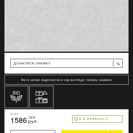
%
ДІЗНАТИСЯ ЗНИЖКУ
Фото може відрізнятися від вигляду товару наживо
ЦІНА
1586
грн
Є В НАЯВНОСТІ
рул