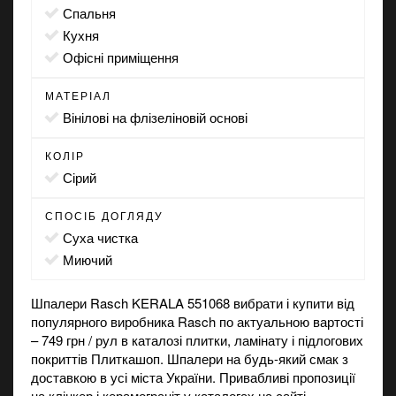
спальня
кухня
офісні приміщення
МАТЕРІАЛ
вінілові на флізеліновій основі
КОЛІР
сірий
СПОСІБ ДОГЛЯДУ
суха чистка
миючий
Шпалери Rasch KERALA 551068 вибрати і купити від
популярного виробника Rasch по актуальною вартості
– 749 грн / рул в каталозі плитки, ламінату і підлогових
покриттів Плиткашоп. Шпалери на будь-який смак з
доставкою в усі міста України. Привабливі пропозиції
на
клінкер
і
керамограніт
у каталогах на сайті