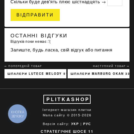
Скільки буде дeв'ять плюc шістнадцять →
ВІДПРАВИТИ
ОСТАННІ ВІДГУКИ
Відгуків поки немає :'(
Залиште, будь ласка, свій відгук або питання
↢ ПОПЕРЕДНІЙ ТОВАР
НАСТУПНИЙ ТОВАР ↣
ШПАЛЕРИ LUTECE MELODY 51197301
ШПАЛЕРИ MARBURG OKAN 330
PLITKASHOP
Інтернет-магазин плитки
КНОПКА
Мапа сайту
© 2015-2026
ЗВ'ЯЗКУ
Версія сайту:
|
УКР
РУС
СТРАТЕГІЧНЕ ШОСЕ 11