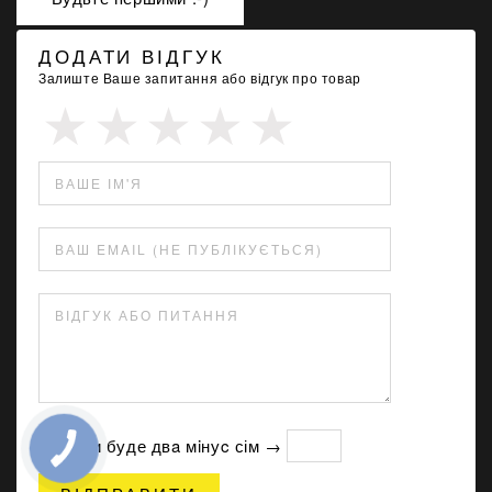
ДОДАТИ ВІДГУК
Залиште Ваше запитання або відгук про товар
ВАШЕ ІМ'Я
ВАШ EMAIL (НЕ ПУБЛІКУЄТЬСЯ)
ВІДГУК АБО ПИТАННЯ
Скільки буде двa мiнуc сім →