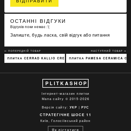
ВІДПРАВИТИ
ОСТАННІ ВІДГУКИ
Відгуків поки немає :'(
Залиште, будь ласка, свій відгук або питання
↢ ПОПЕРЕДНІЙ ТОВАР
НАСТУПНИЙ ТОВАР ↣
ПЛИТКА CERRAD KALLIO CREAM 3768 15X45
ПЛИТКА PAMESA CERAMICA CO
PLITKASHOP
Інтернет-магазин плитки
Мапа сайту
© 2015-2026
Версія сайту:
|
УКР
РУС
СТРАТЕГІЧНЕ ШОСЕ 11
Київ, Голосіївський район
Як дістатися