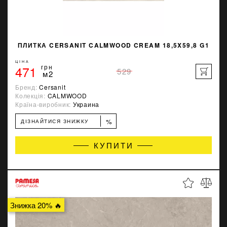
ПЛИТКА CERSANIT CALMWOOD CREAM 18,5X59,8 G1
ЦІНА
471
грн
529
м2
Бренд:
Cersanit
Колекція:
CALMWOOD
Країна-виробник:
Украина
%
ДІЗНАЙТИСЯ ЗНИЖКУ
КУПИТИ
Знижка 20% 🔥