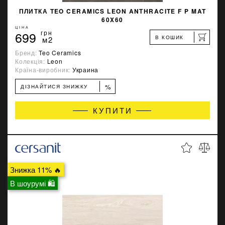
ПЛИТКА TEO CERAMICS LEON ANTHRACITE F P MAT
60X60
ЦІНА
699
грн
В КОШИК
м2
Бренд:
Teo Ceramics
Колекція:
Leon
Країна-виробник:
Украина
%
ДІЗНАЙТИСЯ ЗНИЖКУ
КУПИТИ
Знижка 11% 🔥
В шоурумі 🛍