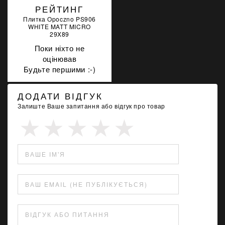
РЕЙТИНГ
Плитка Opoczno PS906
WHITE MATT MICRO
29X89
Поки ніхто не
оцінював
Будьте першими :-)
ДОДАТИ ВІДГУК
Залиште Ваше запитання або відгук про товар
ВАШЕ ІМ'Я
ВАШ EMAIL (НЕ ПУБЛІКУЄТЬСЯ)
ВІДГУК АБО ПИТАННЯ