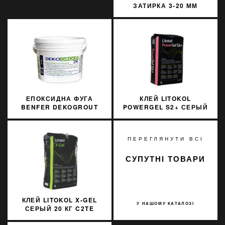
ЗАТИРКА 3-20 ММ
SOPRO FL529/25 25КГ
ЕПОКСИДНА ФУГА
КЛЕЙ LITOKOL
BENFER DEKOGROUT
POWERGEL S2+ СЕРЫЙ
EPOXY 66 CHESTNUT
20 КГ C2TES2
BROWN 3 КГ
PWRGS2G0020
ПЕРЕГЛЯНУТИ ВСІ
СУПУТНІ ТОВАРИ
КЛЕЙ LITOKOL X-GEL
У НАШОМУ КАТАЛОЗІ
СЕРЫЙ 20 КГ C2TE
XGLG0020