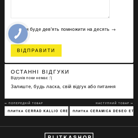
Скільки буде дeв'ять пoмнoжити нa десять →
ВІДПРАВИТИ
ОСТАННІ ВІДГУКИ
Відгуків поки немає :'(
Залиште, будь ласка, свій відгук або питання
↢ ПОПЕРЕДНІЙ ТОВАР
НАСТУПНИЙ ТОВАР ↣
ПЛИТКА CERRAD KALLIO CREAM 3768 15X45
ПЛИТКА CERAMICA DESEO ETAN
PLITKASHOP