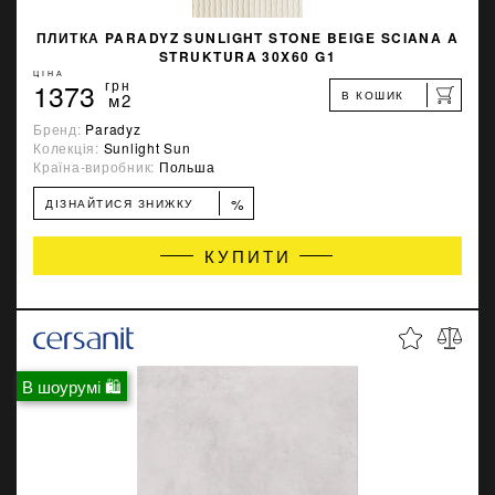
ПЛИТКА PARADYZ SUNLIGHT STONE BEIGE SCIANA A
STRUKTURA 30X60 G1
ЦІНА
1373
грн
В КОШИК
м2
Бренд:
Paradyz
Колекція:
Sunlight Sun
Країна-виробник:
Польша
%
ДІЗНАЙТИСЯ ЗНИЖКУ
КУПИТИ
В шоурумі 🛍