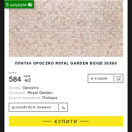
В шоурумі 🛍
ПЛИТКА OPOCZNO ROYAL GARDEN BEIGE 30X60
ЦІНА
584
грн
В КОШИК
м2
Бренд:
Opoczno
Колекція:
Royal Garden
Країна-виробник:
Польша
%
ДІЗНАЙТИСЯ ЗНИЖКУ
КУПИТИ