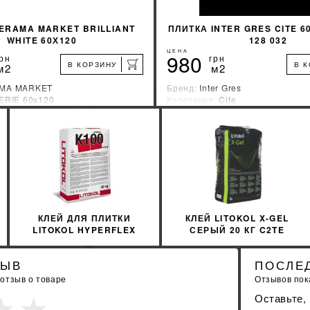
ERAMA MARKET BRILLIANT
ПЛИТКА INTER GRES CITE 6
WHITE 60Х120
128 032
ЦЕНА
980
рн
грн
В КОРЗИНУ
В 
м2
м2
MA MARKET
Бренд:
Inter Gres
ERIE 60х120
Коллекция:
Cite
зводитель:
Индия
Страна-производитель:
Украин
%
УЗНАТЬ СВОЮ СКИДКУ
УЗНАТЬ СВОЮ С
КУПИТЬ
КУПИТЬ
КЛЕЙ ДЛЯ ПЛИТКИ
КЛЕЙ LITOKOL X-GEL
LITOKOL HYPERFLEX
СЕРЫЙ 20 КГ C2TE
K100B0020 20 КГ
XGLG0020
ЗЫВ
ПОСЛЕ
 отзыв о товаре
Отзывов пока
Оставьте,