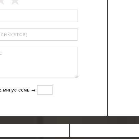
БЛИКУЕТСЯ)
С
e минуc семь →