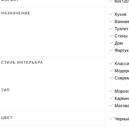
60x120
НАЗНАЧЕНИЕ
кухня
ванна
туалет
стены
дом
фартук
СТИЛЬ ИНТЕРЬЕРА
класс
модер
совр
ТИП
мороз
карвин
матов
ЦВЕТ
черны