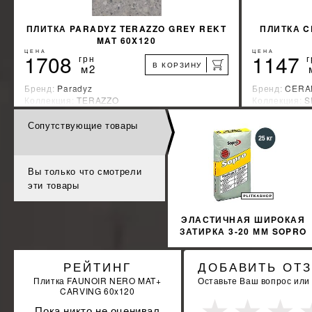
ПЛИТКА PARADYZ TERAZZO GREY REKT
ПЛИТКА C
MAT 60X120
ЦЕНА
ЦЕНА
1708
1147
грн
г
В КОРЗИНУ
м2
Бренд:
Paradyz
Бренд:
CERA
Коллекция:
TERAZZO
Коллекция:
S
Страна-производитель:
Польша
Страна-прои
Сопутствующие товары
%
УЗНАТЬ СВОЮ СКИДКУ
КУПИТЬ
Вы только что смотрели
эти товары
ЭЛАСТИЧНАЯ ШИРОКАЯ
ЗАТИРКА 3-20 ММ SOPRO
FL 626 25КГ
РЕЙТИНГ
ДОБАВИТЬ ОТ
Плитка FAUNOIR NERO MAT+
Оставьте Ваш вопрос или
CARVING 60x120
Пока никто не оценивал