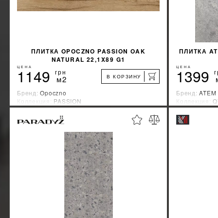
ПЛИТКА OPOCZNO PASSION OAK
ПЛИТКА AT
NATURAL 22,1X89 G1
ЦЕНА
ЦЕНА
1149
1399
грн
г
В КОРЗИНУ
м2
Бренд:
Opoczno
Бренд:
ATEM
Коллекция:
PASSION
Коллекция:
Q
Страна-производитель:
Польша
Страна-прои
%
УЗНАТЬ СВОЮ СКИДКУ
КУПИТЬ