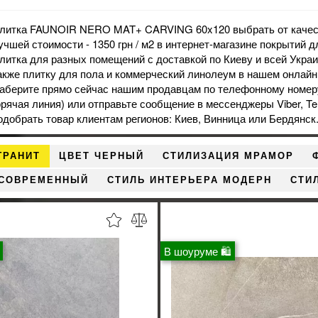
литка FAUNOIR NERO MAT+ CARVING 60x120 выбрать от качест
учшей стоимости - 1350 грн / м2 в
интернет-магазине
покрытий дл
литка для разных помещений с доставкой по Киеву и всей Украи
акже
плитку для пола
и
коммерческий линолеум
в нашем онлайн
аберите прямо сейчас нашим продавцам по телефонному номеру
орячая линия) или отправьте сообщение в мессенджеры Viber, T
одобрать товар клиентам регионов: Киев, Винница или Бердянск
ГРАНИТ
ЦВЕТ ЧЕРНЫЙ
СТИЛИЗАЦИЯ МРАМОР
 СОВРЕМЕННЫЙ
СТИЛЬ ИНТЕРЬЕРА МОДЕРН
СТИ
В шоуруме 🛍