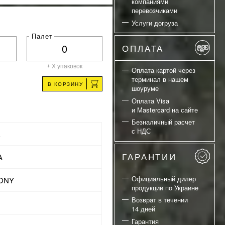
компаниями
перевозчиками
Услуги догруза
Палет
ОПЛАТА
+ X
упаковок
Оплата картой через
терминал в нашем
В КОРЗИНУ
шоуруме
Оплата Visa
и Mastercard на сайте
Безналичный расчет
с НДС
а
ГАРАНТИИ
A
Официальный дилер
ONY
продукции по Украине
Возврат в течении
14 дней
Гарантия