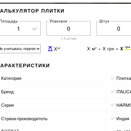
КАЛЬКУЛЯТОР ПЛИТКИ
Площадь
Упаковок
Штук
м²
+ X штуки
грн
X
м² ×
X
грн =
X
X
кг
ХАРАКТЕРИСТИКИ
Категория
Плитк
Бренд
ITALIC
Серия
HARM
Страна-производитель
Индия
ФОРМАТ