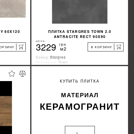
Y 60X120
ПЛИТКА STARGRES TOWN 2.0
ANTRACITE RECT 90X90
ЦЕНА
3229
грн
КОРЗИНУ
В КОРЗИНУ
м2
Бренд:
Stargres
Коллекция:
Town
я
Страна-производитель:
Польша
%
%
КИДКУ
УЗНАТЬ СВОЮ СКИДКУ
КУПИТЬ ПЛИТКА
КУПИТЬ
МАТЕРИАЛ
КЕРАМОГРАНИТ