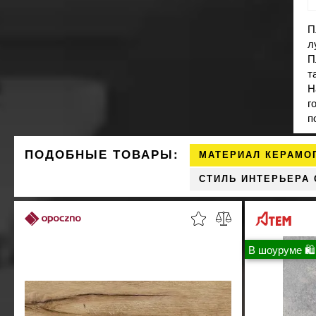
П
л
П
т
Н
г
п
ПОДОБНЫЕ ТОВАРЫ:
МАТЕРИАЛ КЕРАМО
СТИЛЬ ИНТЕРЬЕРА
В шоуруме 🛍