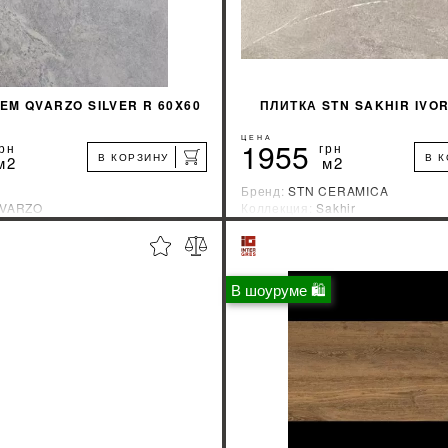
EM QVARZO SILVER R 60X60
ПЛИТКА STN SAKHIR IVOR
ЦЕНА
1955
рн
грн
В КОРЗИНУ
В 
м2
м2
Бренд:
STN CERAMICA
VARZO
Коллекция:
Sakhir
зводитель:
Украина
Страна-производитель:
Испани
%
УЗНАТЬ СВОЮ СКИДКУ
УЗНАТЬ СВОЮ С
В шоуруме 🛍
КУПИТЬ
КУПИТЬ