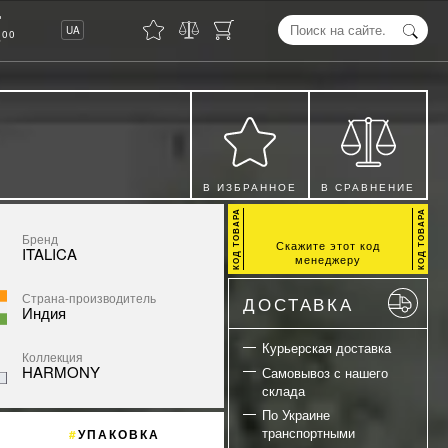
8
UA
00
В ИЗБРАННОЕ
В СРАВНЕНИЕ
Бренд
Скажите этот код
ITALICA
менеджеру
Страна-производитель
ДОСТАВКА
Индия
Курьерская доставка
Коллекция
HARMONY
Самовывоз с нашего
склада
По Украине
транспортными
УПАКОВКА