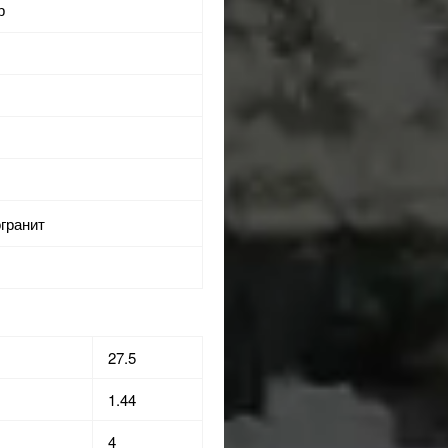
р
огранит
27.5
1.44
4