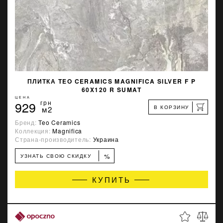
ПЛИТКА TEO CERAMICS MAGNIFICA SILVER F P
60X120 R SUMAT
ЦЕНА
929
грн
В КОРЗИНУ
м2
Бренд:
Teo Ceramics
Коллекция:
Magnifica
Страна-производитель:
Украина
%
УЗНАТЬ СВОЮ СКИДКУ
КУПИТЬ