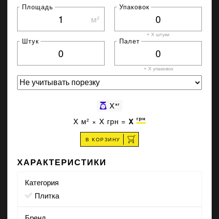
Площадь
Упаковок
м²
+ X штуки
Штук
Палет
+ X
упаковок
X
кг
грн
X
м² ×
X
грн =
X
В КОРЗИНУ
ХАРАКТЕРИСТИКИ
Категория
Плитка
Бренд