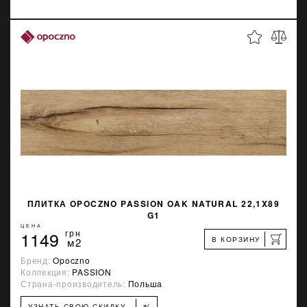
ПЛИТКА OPOCZNO PASSION OAK NATURAL 22,1X89
G1
ЦЕНА
1149
грн
В КОРЗИНУ
м2
Бренд:
Opoczno
Коллекция:
PASSION
Страна-производитель:
Польша
%
УЗНАТЬ СВОЮ СКИДКУ