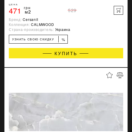
ЦЕНА
471
грн
529
м2
Бренд:
Cersanit
Коллекция:
CALMWOOD
Страна-производитель:
Украина
%
УЗНАТЬ СВОЮ СКИДКУ
КУПИТЬ