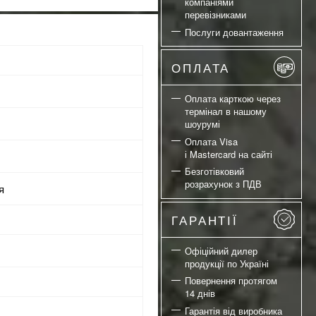
компаніями
перевізниками
Послуги довантаження
ОПЛАТА
Оплата карткою через
термінал в нашому
шоурумі
Оплата Visa
і Mastercard на сайті
p
Безготівковий
розрахунок з ПДВ
я
ГАРАНТІЇ
Офіційний дилер
продукції по Україні
Повернення протягом
14 днів
Гарантія від виробника