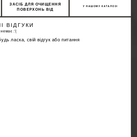
ЗАСІБ ДЛЯ ОЧИЩЕННЯ
У НАШОМУ КАТАЛОЗІ
ПОВЕРХОНЬ ВІД
ЕПОКСИДНОЇ СМОЛИ
SOPRO ESE 548/1 1Л
І ВІДГУКИ
 немає :'(
удь ласка, свій відгук або питання