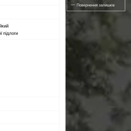
Повернення залишків
ійкий
ої підлоги