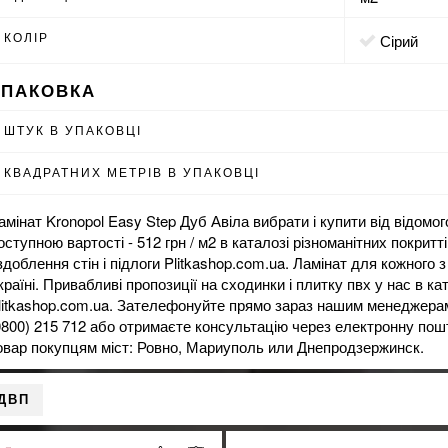
КОЛІР
сірий
УПАКОВКА
ШТУК В УПАКОВЦІ
КВАДРАТНИХ МЕТРІВ В УПАКОВЦІ
амінат Kronopol Easy Step Дуб Авіла вибрати і купити від відомог
оступною вартості - 512 грн / м2 в каталозі різноманітних покритті
здоблення стін і підлоги Plitkashop.com.ua. Ламінат для кожного з
країні. Привабливі пропозиції на
сходинки
і
плитку пвх
у нас в ка
litkashop.com.ua. Зателефонуйте прямо зараз нашим менеджера
0800) 215 712 або отримаєте консультацію через електронну по
овар покупцям міст: Ровно, Мариуполь или Днепродзержинск.
ДВП