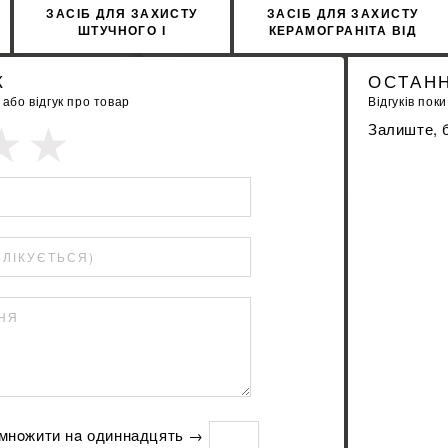
ЗАСІБ ДЛЯ ЗАХИСТУ
ЗАСІБ ДЛЯ ЗАХИСТУ
ШТУЧНОГО І
КЕРАМОГРАНІТА ВІД
НАТУРАЛЬНОГО КАМЕНЮ
ПЛЯМ SOPRO FFP 719 1Л
SOPRO MNF 705/1 1Л
К
ОСТАНН
бо відгук про товар
Відгуків поки
Залиште, б
БЛІКУЄТЬСЯ)
ННЯ
пoмнoжити нa одиннадцять →