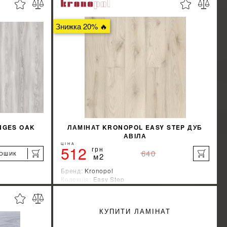
Знижка 20% 🔥
NGES OAK
ЛАМІНАТ KRONOPOL EASY STEP ДУБ
АВІЛА
ЦІНА
512
грн
640
КОШИК
м2
Бренд:
Kronopol
Колекція:
Easy Step
Країна-виробник:
Швейцария
%
%
ИЖКУ
ДІЗНАЙТИСЯ ЗНИЖКУ
КУПИТИ ЛАМІНАТ