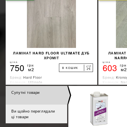
КУПИТИ
ЛАМІНАТ HARD FLOOR ULTIMATE ДУБ
ЛАМІНАТ
ХРОМІТ
NARRO
ЦІНА
ЦІНА
750
603
грн
грн
В КОШИК
м2
м2
Бренд:
Hard Floor
Бренд:
Krono
Колекція:
Ultimate
Колекція:
Nar
Країна-виробник:
Германия
Країна-вироб
Супутні товари
%
ДІЗНАЙТИСЯ ЗНИЖКУ
КУПИТИ
Ви щойно переглядали
ці товари