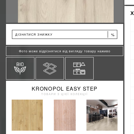
%
ДІЗНАТИСЯ ЗНИЖКУ
Фото може відрізнятися від вигляду товару наживо
KRONOPOL EASY STEP
ТОВАРИ З ЦІЄЇ КОЛЕКЦІЇ