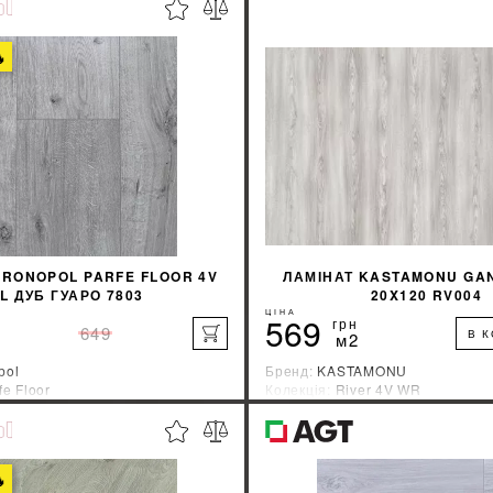

KRONOPOL PARFE FLOOR 4V
ЛАМІНАТ KASTAMONU GA
L ДУБ ГУАРО 7803
20X120 RV004
ЦІНА
569
грн
649
В 
м2
pol
Бренд:
KASTAMONU
fe Floor
Колекція:
River 4V WR
ник:
Швейцария
Країна-виробник:
Турция
%
ДІЗНАЙТИСЯ ЗНИЖКУ
ДІЗНАЙТИСЯ ЗН
