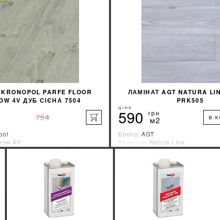
КУПИТИ
КУПИТИ
 KRONOPOL PARFE FLOOR
ЛАМІНАТ AGT NATURA LI
W 4V ДУБ СІЄНА 7504
PRK505
ЦІНА
590
грн
754
В 
м2
pol
Бренд:
AGT
row 4V
Колекція:
Natura Line
ник:
Швейцария
Країна-виробник:
Турция
%
ДІЗНАЙТИСЯ ЗНИЖКУ
ДІЗНАЙТИСЯ ЗН
КУПИТИ
КУПИТИ