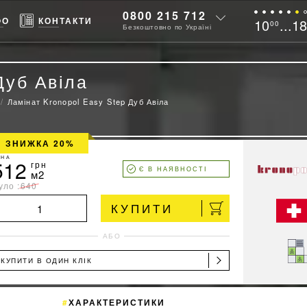
0800 215 712
ФО
КОНТАКТИ
10
...1
00
Безкоштовно по Україні
Дуб Авіла
Ламінат Kronopol Easy Step Дуб Авіла
ЗНИЖКА 20%
ІНА
512
грн
Є В НАЯВНОСТІ
м2
уло :
640
КУПИТИ
АБО
КУПИТИ В ОДИН КЛІК
ХАРАКТЕРИСТИКИ