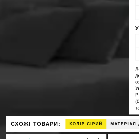
Л
д
о
У
P
(
т
СХОЖІ ТОВАРИ:
КОЛІР СІРИЙ
МАТЕРІАЛ 