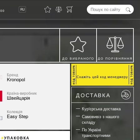
8
RU
00
ДО ВИБРАНОГО
ДО ПОРІВНЯННЯ
Бренд
Скажіть цей код менеджеру
Kronopol
Країна-виробник
ДОСТАВКА
Швейцарія
Кур'єрська доставка
Колекція
Easy Step
Самовивіз з нашого
складу
По Україні
транспортними
УПАКОВКА