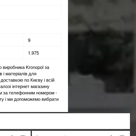
9
1.975
о виробника Kronopol за
в і матеріалів для
 доставкою по Києву і всій
талозі інтернет магазину
м за телефонним номером -
шту і ми допоможемо вибрати