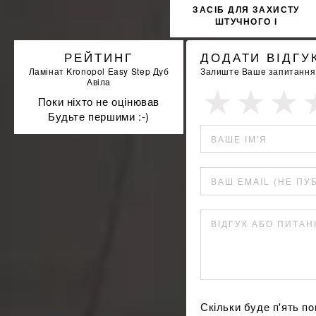
ЗАСІБ ДЛЯ ЗАХИСТУ
ШТУЧНОГО І
НАТУРАЛЬНОГО КАМЕНЮ
SOPRO MNP 704/1 1Л
РЕЙТИНГ
ДОДАТИ ВІДГУ
Ламінат Kronopol Easy Step Дуб
Залиште Ваше запитання а
Авіла
Поки ніхто не оцінював
Будьте першими :-)
ВАШЕ ІМ'Я
ВАШ EMAIL (НЕ ПУ
ВІДГУК АБО ПИТА
Скільки буде п'ять 