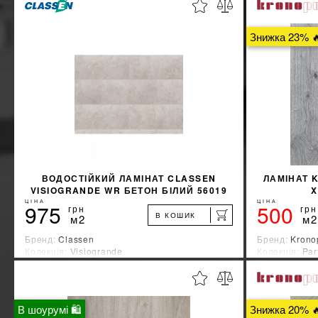
Знижка 23% 
ВОДОСТІЙКИЙ ЛАМІНАТ CLASSEN
ЛАМІНАТ 
VISIOGRANDE WR БЕТОН БІЛИЙ 56019
X
ЦІНА
ЦІНА
975
500
грн
грн
В КОШИК
м2
м2
Бренд:
Classen
Бренд:
Krono
Колекція:
Visiogrande
Колекція:
Par
Країна-виробник:
Германия
Країна-вироб
%
ДІЗНАЙТИСЯ ЗНИЖКУ
В шоурумі 🛍
Знижка 20% 