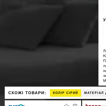
Л
K
П
л
н
з
М
СХОЖІ ТОВАРИ:
КОЛІР СІРИЙ
МАТЕРІАЛ 