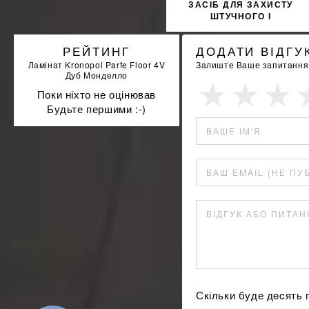
ЗАСІБ ДЛЯ ЗАХИСТУ
ШТУЧНОГО І
НАТУРАЛЬНОГО КАМЕНЮ
SOPRO MNW 706/1 1Л
РЕЙТИНГ
ДОДАТИ ВІДГУ
Ламінат Kronopol Parfe Floor 4V
Залиште Ваше запитання а
Дуб Монделло
Поки ніхто не оцінював
Будьте першими :-)
ВАШЕ ІМ'Я
ВАШ EMAIL (НЕ ПУ
ВІДГУК АБО ПИТА
Скільки буде дecять