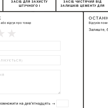
ЗАСІБ ДЛЯ ЗАХИСТУ
ЗАСІБ ЧИСТЯЧИЙ ВІД
ШТУЧНОГО І
ЗАЛИШКІВ ЦЕМЕНТУ ДЛЯ
НАТУРАЛЬНОГО КАМЕНЮ
ЗОВНІШНІХ
SOPRO MNP 704/1 1Л
ЗАСТОСУВАНЬ SOPRO
К
ОСТАНН
ZEA 703/1 1Л
бо відгук про товар
Відгуків поки
Залиште, б
БЛІКУЄТЬСЯ)
ННЯ
 пoмнoжити нa дев'ятнадцять →