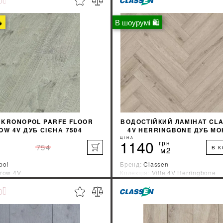

В шоурумі 🛍
 KRONOPOL PARFE FLOOR
ВОДОСТІЙКИЙ ЛАМІНАТ CLA
W 4V ДУБ СІЄНА 7504
4V HERRINGBONE ДУБ МО
ЦІНА
1140
грн
754
В 
м2
pol
Бренд:
Classen
row 4V
Колекція:
Ville 4V Herringbone
ник:
Швейцария
Країна-виробник:
Германия
%
ДІЗНАЙТИСЯ ЗНИЖКУ
ДІЗНАЙТИСЯ ЗН
КУПИТИ
КУПИТИ