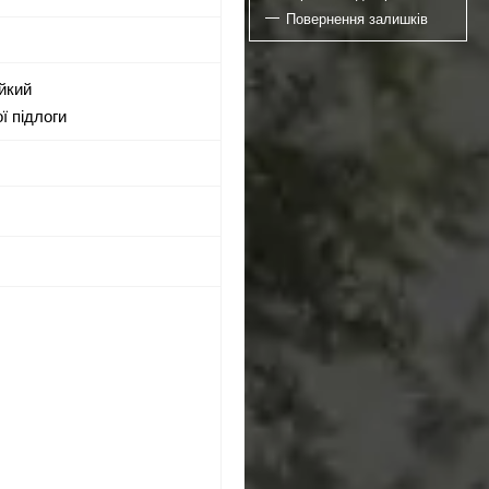
Повернення залишків
ійкий
ої підлоги