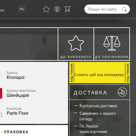
8
RU
00
ДО ВИБРАНОГО
ДО ПОРІВНЯННЯ
Бренд
Скажіть цей код менеджеру
Kronopol
Країна-виробник
ДОСТАВКА
Швейцарія
Кур'єрська доставка
Колекція
Parfe Floor
Самовивіз з нашого
складу
По Україні
транспортними
УПАКОВКА