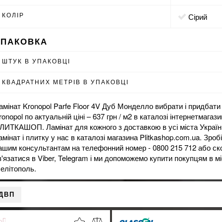
КОЛІР
сірий
УПАКОВКА
ШТУК В УПАКОВЦІ
КВАДРАТНИХ МЕТРІВ В УПАКОВЦІ
амінат Kronopol Parfe Floor 4V Дуб Монделло вибрати і придбати 
ronopol по актуальній ціні – 637 грн / м2 в каталозі інтернет
магази
ЛИТКАШОП. Ламінат для кожного з доставкою в усі міста України
амінат
і
плитку
у нас в каталозі магазина Plitkashop.com.ua. Зроб
ашим консультантам на телефонний номер - 0800 215 712 або ск
в'язатися в Viber, Telegram і ми допоможемо купити покупцям в м
елітополь.
ДВП