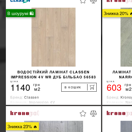
В шоурумі 🛍
Знижка 20% 
ВОДОСТІЙКИЙ ЛАМІНАТ CLASSEN
ЛАМІНАТ
IMPRESSION 4V WR ДУБ БІЛЬБАО 56583
NARRO
ЦІНА
ЦІНА
1140
603
грн
грн
В КОШИК
м2
м2
Бренд:
Classen
Бренд:
Krono
Колекція:
Impression 4V
Колекція:
Nar
Країна-виробник:
Германия
Країна-вироб
%
ДІЗНАЙТИСЯ ЗНИЖКУ
Знижка 23% 🔥
КУПИТИ