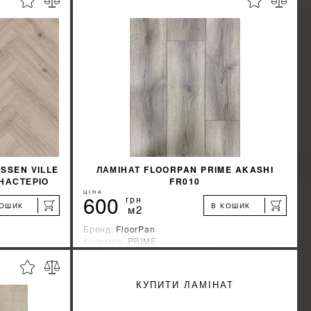
SSEN VILLE
ЛАМІНАТ FLOORPAN PRIME AKASHI
НАСТЕРІО
FR010
ЦІНА
600
грн
КОШИК
В КОШИК
м2
Бренд:
FloorPan
Колекція:
PRIME
Країна-виробник:
Турция
%
%
ИЖКУ
ДІЗНАЙТИСЯ ЗНИЖКУ
КУПИТИ ЛАМІНАТ
КУПИТИ