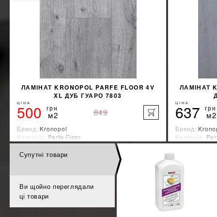
ЛАМІНАТ KRONOPOL PARFE FLOOR 4V
ЛАМІНАТ 
XL ДУБ ГУАРО 7803
ЦІНА
ЦІНА
500
637
грн
грн
649
м2
м2
Бренд:
Kronopol
Бренд:
Krono
Колекція:
Parfe Floor
Колекція:
Par
Країна-виробник:
Швейцария
Країна-вироб
Супутні товари
%
ДІЗНАЙТИСЯ ЗНИЖКУ
КУПИТИ
Ви щойно переглядали
ці товари