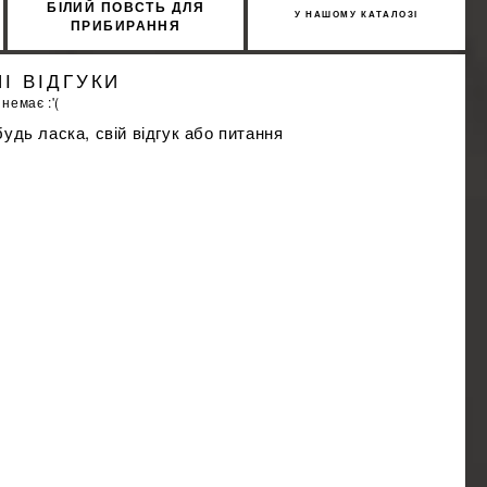
БІЛИЙ ПОВСТЬ ДЛЯ
У НАШОМУ КАТАЛОЗІ
ПРИБИРАННЯ
ЕПОКСИДНОЇ ФУГИ
FINISH LITOKOL 109GBNC
І ВІДГУКИ
 немає :'(
удь ласка, свій відгук або питання