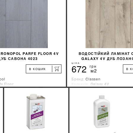
KRONOPOL PARFE FLOOR 4V
ВОДОСТІЙКИЙ ЛАМІНАТ 
ДУБ САВОНА 4023
GALAXY 4V ДУБ ЛОЗАН
ЦІНА
672
грн
В КОШИК
В 
м2
pol
Бренд:
Classen
fe Floor
Колекція:
Galaxy 4V
ник:
Швейцария
Країна-виробник:
Германия
%
ДІЗНАЙТИСЯ ЗНИЖКУ
ДІЗНАЙТИСЯ ЗН
КУПИТИ
КУПИТИ