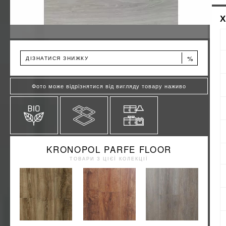
%
ДІЗНАТИСЯ ЗНИЖКУ
Фото може відрізнятися від вигляду товару наживо
KRONOPOL PARFE FLOOR
ТОВАРИ З ЦІЄЇ КОЛЕКЦІЇ