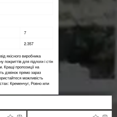
7
2.357
від якісного виробника
ну
покриттів для підлоги і стін
. Кращі пропозиції на
іть дзвінок прямо зараз
ористайтеся можливість
істах: Кременчуг, Ровно или