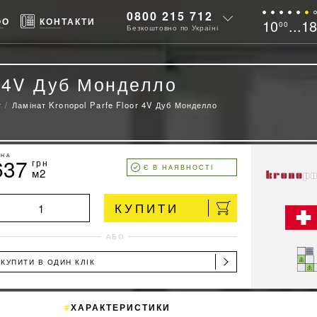
0800 215 712
ФО
КОНТАКТИ
10
...1
00
Безкоштовно по Україні
r 4V Дуб Монделло
r
Ламінат Kronopol Parfe Floor 4V Дуб Монделло
ІНА
637
грн
Є В НАЯВНОСТІ
м2
КУПИТИ
АБО
КУПИТИ В ОДИН КЛІК
ХАРАКТЕРИСТИКИ