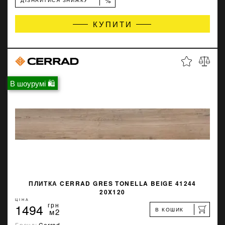
%
ДІЗНАЙТИСЯ ЗНИЖКУ
КУПИТИ
В шоурумі 🛍
ПЛИТКА CERRAD GRES TONELLA BEIGE 41244
20X120
ЦІНА
1494
грн
В КОШИК
м2
Бренд:
Cerrad