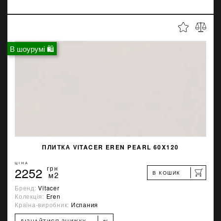
В шоурумі 🛍
ПЛИТКА VITACER EREN PEARL 60X120
ЦІНА
2252
грн
В КОШИК
м2
Бренд:
Vitacer
Колекція:
Eren
Країна-виробник:
Испания