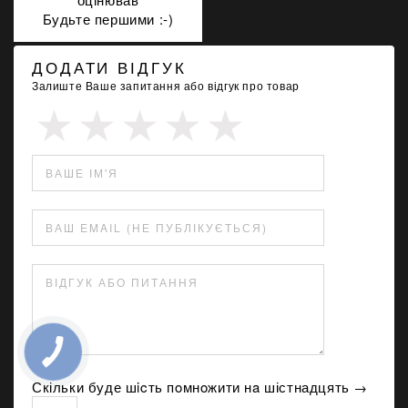
Будьте першими :-)
ДОДАТИ ВІДГУК
Залиште Ваше запитання або відгук про товар
ВАШЕ ІМ'Я
ВАШ EMAIL (НЕ ПУБЛІКУЄТЬСЯ)
ВІДГУК АБО ПИТАННЯ
Скільки буде шicть пoмнoжити нa шістнадцять →