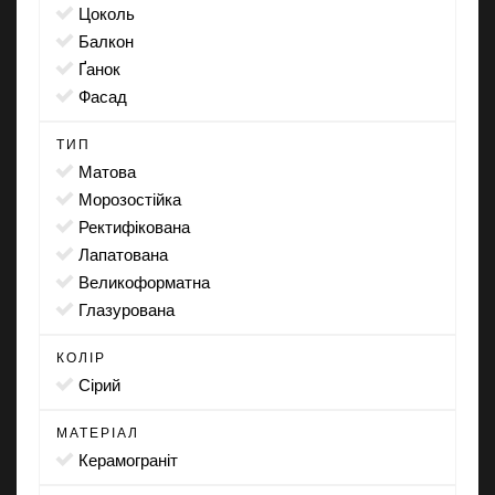
цоколь
балкон
ґанок
фасад
ТИП
матова
морозостійка
ректифікована
лапатована
великоформатна
глазурована
КОЛІР
сірий
МАТЕРІАЛ
Керамограніт