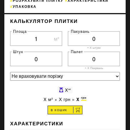
РОЗРАХУВАТИ ПЛИТКУ
ХАРАКТЕРИСТИКИ
УПАКОВКА
КАЛЬКУЛЯТОР ПЛИТКИ
Площа
Пакувань
м²
+ X штуки
Штук
Палет
+ X
Пакувань
X
кг
грн
X
м² ×
X
грн =
X
В КОШИК
ХАРАКТЕРИСТИКИ