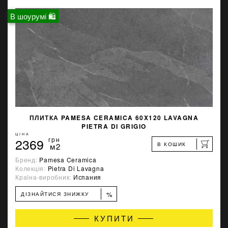
В шоурумі 🛍
ПЛИТКА PAMESA CERAMICA 60X120 LAVAGNA
PIETRA DI GRIGIO
ЦІНА
2369
грн
В КОШИК
м2
Бренд:
Pamesa Ceramica
Колекція:
Pietra Di Lavagna
Країна-виробник:
Испания
%
ДІЗНАЙТИСЯ ЗНИЖКУ
КУПИТИ