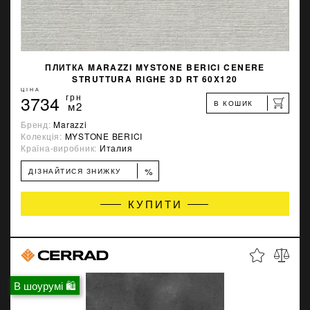
ПЛИТКА MARAZZI MYSTONE BERICI CENERE
STRUTTURA RIGHE 3D RT 60X120
ЦІНА
3734
грн
В КОШИК
м2
Бренд:
Marazzi
Колекція:
MYSTONE BERICI
Країна-виробник:
Италия
%
ДІЗНАЙТИСЯ ЗНИЖКУ
КУПИТИ
В шоурумі 🛍