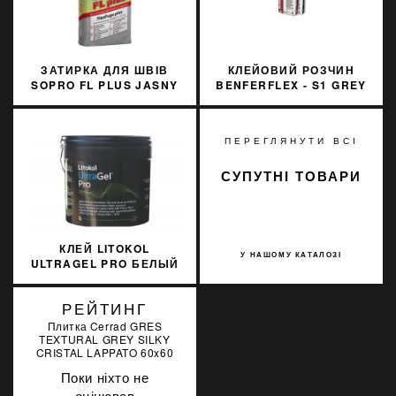
ЗАТИРКА ДЛЯ ШВІВ
КЛЕЙОВИЙ РОЗЧИН
SOPRO FL PLUS JASNY
BENFERFLEX - S1 GREY
BEZ 29
C2TES1 ДО 20 ММ
ПЕРЕГЛЯНУТИ ВСІ
СУПУТНІ ТОВАРИ
КЛЕЙ LITOKOL
У НАШОМУ КАТАЛОЗІ
ULTRAGEL PRO БЕЛЫЙ
10 КГ D2TE
ULTGPROB0010
РЕЙТИНГ
Плитка Cerrad GRES
TEXTURAL GREY SILKY
CRISTAL LAPPATO 60x60
Поки ніхто не
оцінював