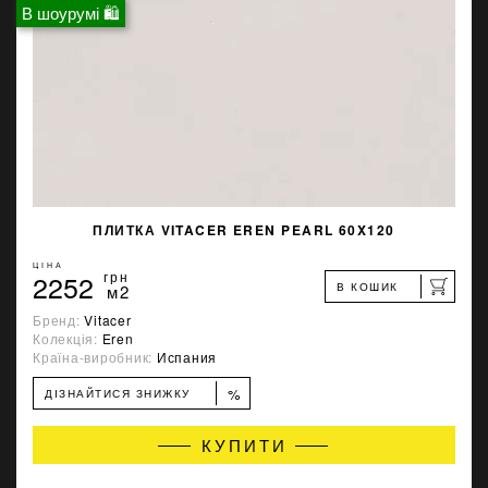
В шоурумі 🛍
ПЛИТКА VITACER EREN PEARL 60X120
ЦІНА
2252
грн
В КОШИК
м2
Бренд:
Vitacer
Колекція:
Eren
Країна-виробник:
Испания
%
ДІЗНАЙТИСЯ ЗНИЖКУ
КУПИТИ