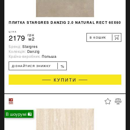
ПЛИТКА STARGRES DANZIG 2.0 NATURAL RECT 60X60
ЦІНА
2179
грн
В КОШИК
м2
Бренд:
Stargres
Колекція:
Danzig
Країна-виробник:
Польша
%
ДІЗНАЙТИСЯ ЗНИЖКУ
КУПИТИ
В шоурумі 🛍