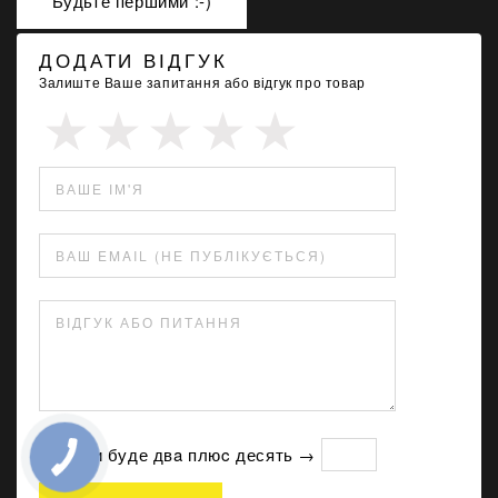
Будьте першими :-)
ДОДАТИ ВІДГУК
Залиште Ваше запитання або відгук про товар
ВАШЕ ІМ'Я
ВАШ EMAIL (НЕ ПУБЛІКУЄТЬСЯ)
ВІДГУК АБО ПИТАННЯ
Скільки буде двa плюc десять →