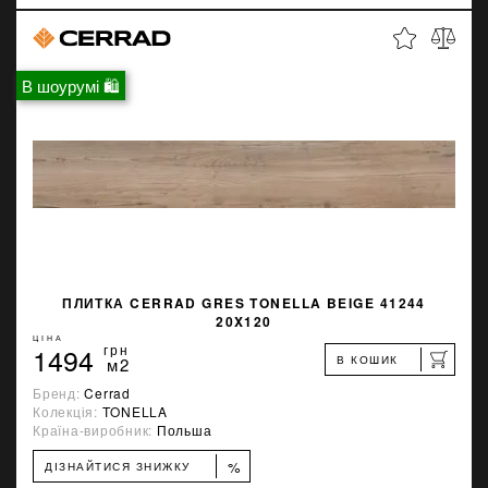
В шоурумі 🛍
ПЛИТКА CERRAD GRES TONELLA BEIGE 41244
20X120
ЦІНА
1494
грн
В КОШИК
м2
Бренд:
Cerrad
Колекція:
TONELLA
Країна-виробник:
Польша
%
ДІЗНАЙТИСЯ ЗНИЖКУ