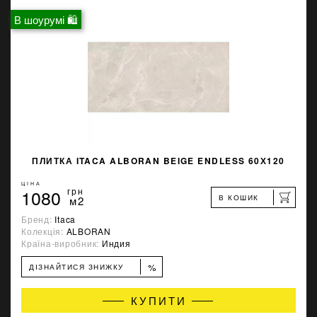
В шоурумі 🛍
ПЛИТКА ITACA ALBORAN BEIGE ENDLESS 60Х120
ЦІНА
1080
грн
В КОШИК
м2
Бренд:
Itaca
Колекція:
ALBORAN
Країна-виробник:
Индия
%
ДІЗНАЙТИСЯ ЗНИЖКУ
КУПИТИ