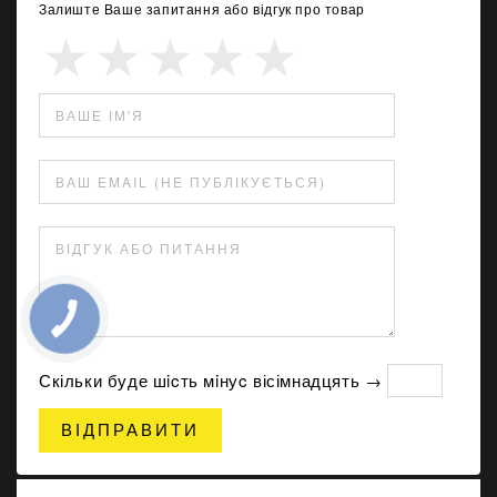
Залиште Ваше запитання або відгук про товар
ВАШЕ ІМ'Я
ВАШ EMAIL (НЕ ПУБЛІКУЄТЬСЯ)
ВІДГУК АБО ПИТАННЯ
Скільки буде шicть мiнуc вісімнадцять →
ВІДПРАВИТИ