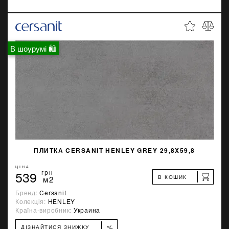
В шоурумі 🛍
ПЛИТКА CERSANIT HENLEY GREY 29,8X59,8
ЦІНА
539
грн
В КОШИК
м2
Бренд:
Cersanit
Колекція:
HENLEY
Країна-виробник:
Украина
%
ДІЗНАЙТИСЯ ЗНИЖКУ