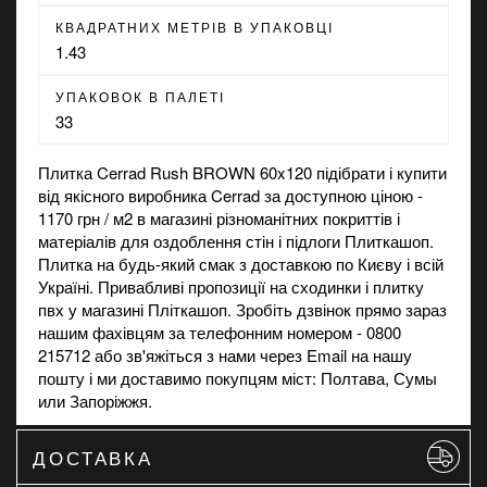
КВАДРАТНИХ МЕТРІВ В УПАКОВЦІ
1.43
УПАКОВОК В ПАЛЕТІ
33
Плитка Cerrad Rush BROWN 60x120 підібрати і купити
від якісного виробника Cerrad за доступною ціною -
1170 грн / м2 в
магазині
різноманітних покриттів і
матеріалів для оздоблення стін і підлоги Плиткашоп.
Плитка на будь-який смак з доставкою по Києву і всій
Україні. Привабливі пропозиції на
сходинки
і
плитку
пвх
у магазині Пліткашоп. Зробіть дзвінок прямо зараз
нашим фахівцям за телефонним номером - 0800
215712 або зв'яжіться з нами через Email на нашу
пошту і ми доставимо покупцям міст: Полтава, Сумы
или Запоріжжя.
ДОСТАВКА