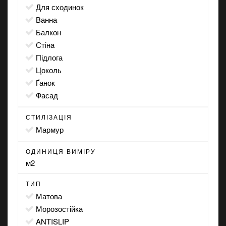
для сходинок
ванна
балкон
стіна
підлога
цоколь
ґанок
фасад
СТИЛІЗАЦІЯ
мармур
ОДИНИЦЯ ВИМІРУ
м2
ТИП
матова
морозостійка
ANTISLIP