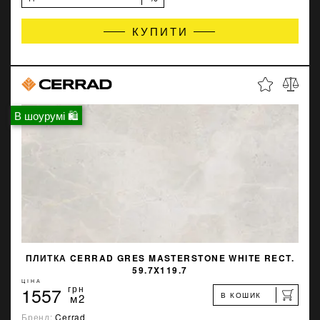
КУПИТИ
В шоурумі 🛍
ПЛИТКА CERRAD GRES MASTERSTONE WHITE RECT.
59.7X119.7
ЦІНА
1557
грн
В КОШИК
м2
Бренд:
Cerrad