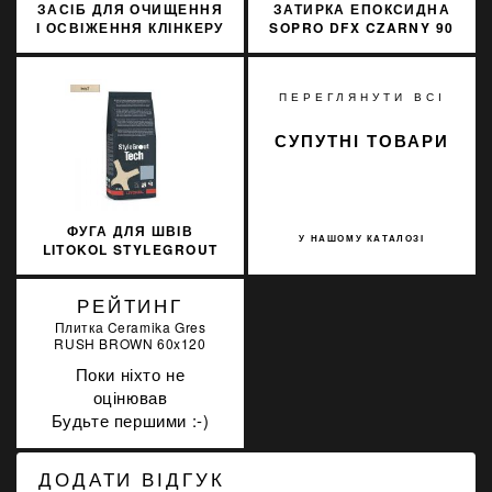
ЗАСІБ ДЛЯ ОЧИЩЕННЯ
ЗАТИРКА ЕПОКСИДНА
І ОСВІЖЕННЯ КЛІНКЕРУ
SOPRO DFX CZARNY 90
SOPRO KLO 709/1 1Л
3 КГ
ПЕРЕГЛЯНУТИ ВСІ
СУПУТНІ ТОВАРИ
ФУГА ДЛЯ ШВІВ
У НАШОМУ КАТАЛОЗІ
LITOKOL STYLEGROUT
TECH SGTCHBGE10063
3 КГ BEIGE 1 БЕЖЕВИЙ
РЕЙТИНГ
Плитка Ceramika Gres
RUSH BROWN 60x120
Поки ніхто не
оцінював
Будьте першими :-)
ДОДАТИ ВІДГУК