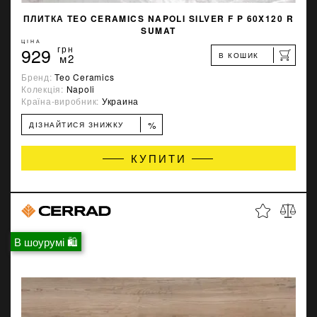
ПЛИТКА TEO CERAMICS NAPOLI SILVER F P 60X120 R
SUMAT
ЦІНА
929
грн
В КОШИК
м2
Бренд:
Teo Ceramics
Колекція:
Napoli
Країна-виробник:
Украина
%
ДІЗНАЙТИСЯ ЗНИЖКУ
КУПИТИ
В шоурумі 🛍