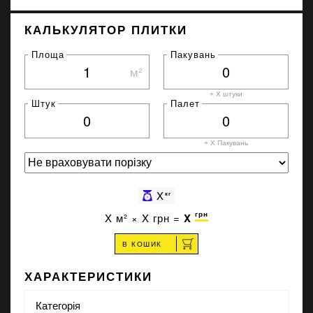
КАЛЬКУЛЯТОР ПЛИТКИ
Площа
Пакувань
м²
+ X штуки
Штук
Палет
+ X
Пакувань
X
кг
грн
X
м² ×
X
грн =
X
В КОШИК
ХАРАКТЕРИСТИКИ
Категорія