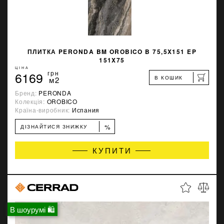
ПЛИТКА PERONDA BM OROBICO B 75,5X151 EP
151X75
ЦІНА
6169
грн
В КОШИК
м2
Бренд:
PERONDA
Колекція:
OROBICO
Країна-виробник:
Испания
%
ДІЗНАЙТИСЯ ЗНИЖКУ
КУПИТИ
В шоурумі 🛍