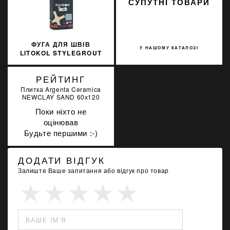
СУПУТНІ ТОВАРИ
ФУГА ДЛЯ ШВІВ
У НАШОМУ КАТАЛОЗІ
LITOKOL STYLEGROUT
TECH SGTCHSLV30063 3
КГ SILVER 3 СІЛЬВЕР
РЕЙТИНГ
Плитка Argenta Ceramica
NEWCLAY SAND 60x120
Поки ніхто не
оцінював
Будьте першими :-)
ДОДАТИ ВІДГУК
Залиште Ваше запитання або відгук про товар
ВАШЕ ІМ'Я