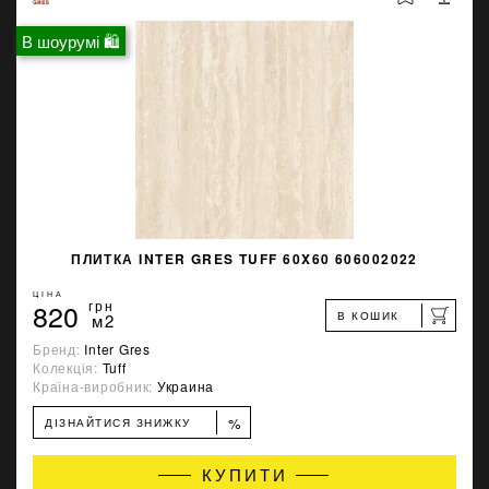
В шоурумі 🛍
ПЛИТКА INTER GRES TUFF 60X60 606002022
ЦІНА
820
грн
В КОШИК
м2
Бренд:
Inter Gres
Колекція:
Tuff
Країна-виробник:
Украина
%
ДІЗНАЙТИСЯ ЗНИЖКУ
КУПИТИ