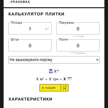
УПАКОВКА
КАЛЬКУЛЯТОР ПЛИТКИ
Площа
Пакувань
м²
+ X штуки
Штук
Палет
+ X
Пакувань
X
кг
грн
X
м² ×
X
грн =
X
В КОШИК
ХАРАКТЕРИСТИКИ