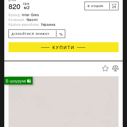
ЦІНА
820
грн
В КОШИК
м2
Бренд:
Inter Gres
Колекція:
Naomi
Країна-виробник:
Украина
%
ДІЗНАЙТИСЯ ЗНИЖКУ
КУПИТИ
В шоурумі 🛍